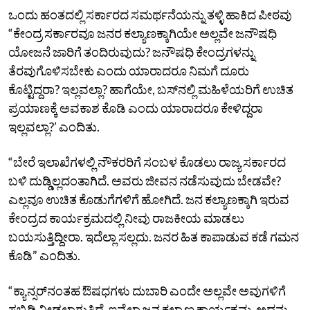
ಒಂದು ಹಂತದಲ್ಲಿ ಸರ್ಕಾರದ ಸಮರ್ಥನೆಯನ್ನು ತಳ್ಳಿ ಹಾಕಿದ ಪೀಠವು
“ಕೇಂದ್ರ ಸರ್ಕಾರವೂ ಜನರ ಕಲ್ಯಾಣಕ್ಕಾಗಿಯೇ ಅಲ್ಲವೇ ಜನೌಷಧಿ
ಯೋಜನೆ ಜಾರಿಗೆ ತಂದಿರುವುದು? ಜನೌಷಧಿ ಕೇಂದ್ರಗಳನ್ನು
ತೆರವುಗೊಳಿಸಬೇಕು ಎಂದು ಯಾರಾದರೂ ನಿಮಗೆ ದೂರು
ಕೊಟ್ಟಿದ್ದರಾ? ಇಲ್ಲವಲ್ಲಾ? ಹಾಗೆಯೇ, ಬಸ್‌ನಲ್ಲಿ ಮಹಿಳೆಯರಿಗೆ ಉಚಿತ
ಪ್ರಯಾಣಕ್ಕೆ ಅವಕಾಶ ಕೊಡಿ ಎಂದು ಯಾರಾದರೂ ಕೇಳಿದ್ದರಾ
ಇಲ್ಲವಲ್ಲಾ?’ ಎಂದಿತು.
“ಬೇರೆ ಇಲಾಖೆಗಳಲ್ಲಿ ನೌಕರರಿಗೆ ಸಂಬಳ ಕೊಡಲು ರಾಜ್ಯ ಸರ್ಕಾರದ
ಬಳಿ ದುಡ್ಡಿಲ್ಲದಂತಾಗಿದೆ. ಅವರು ಜೀವನ ನಡೆಸುವುದು ಬೇಡವೇ?
ಎಲ್ಲವೂ ಉಚಿತ ಕೊಡುಗೆಗಳಿಗೆ ಹೋಗಿದೆ. ಜನ ಕಲ್ಯಾಣಕ್ಕಾಗಿ ಇರುವ
ಕೇಂದ್ರದ ಕಾರ್ಯಕ್ರಮದಲ್ಲಿ ನೀವು ರಾಜಕೀಯ ಮಾಡಲು
ಬಯಸುತ್ತಿದ್ದೀರಾ. ಇದೆಲ್ಲಾ ಸಲ್ಲದು. ಜನರ ಹಿತ ಕಾಪಾಡುವ ಕಡೆ ಗಮನ
ಕೊಡಿ” ಎಂದಿತು.
“ಕ್ಯಾನ್ಸರ್‌ನಂತಹ ಔಷಧಗಳು ದುಬಾರಿ ಎಂದೇ ಅಲ್ಲವೇ ಅವುಗಳಿಗೆ
ಸಬ್ಸಿಡಿ ನೀಡಲಾಗುತ್ತಿದೆ. ಇವೆಲ್ಲಾ ಜನ ಕಲ್ಯಾಣ ಕಾರ್ಯಕ್ರಮ. ಅದನ್ನು