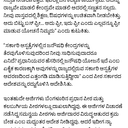
ರಾಜ್ಯವೇ ಮಾಡಲಿ ಕೇಂದ್ರವೇ ಮಾಡಲಿ ಅದರಲ್ಲಿ ಸಣ್ಣತನ ಸಲ್ಲದು.
ನೀವು ವಾಸ್ತವದಲ್ಲಿ ಶಿಕ್ಷಣ, ಔಷಧಗಳನ್ನು ಉಚಿತವಾಗಿ ನೀಡಬೇಕಿತ್ತು.
ಅದು ಬಿಟ್ಟು ಬಸ್‌ ಫ್ರೀ... ಅದು ಫ್ರೀ, ಇದು ಫ್ರೀ ಎಂದು ಎಲ್ಲವನ್ನೂ ಫ್ರೀ
ಮಾಡುವ ಯೋಚನೆ ನಿಮ್ಮದು” ಎಂದು ಕುಟುಕಿತು.
“ಸರ್ಕಾರಿ ಆಸ್ಪತ್ರೆಗಳಲ್ಲಿನ ಜನೌಷಧಿ ಕೇಂದ್ರಗಳನ್ನು
ತೆರವುಗೊಳಿಸುವುದರಿಂದ ನೀವು ಸಾಧಿಸುವುದಾದರೂ
ಏನಿದೆ? ಪ್ರಧಾನಿಯವರ ಹೆಸರಿನಲ್ಲಿ ಜನೌಷಧಿ ಯೋಜನೆ ಇದೆ ಎಂಬ
ಏಕೈಕ ಕಾರಣಕ್ಕಾಗಿ ಅವುಗಳನ್ನು ರಾಜ್ಯದಲ್ಲಿರುವ ಸರ್ಕಾರಿ ಆಸ್ಪತ್ರೆಗಳ
ಆವರಣದಿಂದ ಎತ್ತಂಗಡಿ ಮಾಡಿಸುತ್ತಿದ್ದೀರಾ” ಎಂದ ಪೀಠ ಸರ್ಕಾರದ
ಆದೇಶವನ್ನು ರದ್ದುಗೊಳಿಸಿ ಆದೇಶಿಸಿತು.
ಇಂತಹುದೇ ಅರ್ಜಿಗಳು ಬೆಂಗಳೂರಿನ ಪ್ರಧಾನ ಪೀಠ ಮತ್ತು
ಕಲಬುರ್ಗಿಯ ಪೀಠಗಳಲ್ಲೂ ದಾಖಲಾಗಿದ್ದವು. ಈ ಅರ್ಜಿಗಳ ವಿಚಾರಣೆ
ನಡೆಸಿದ್ದ ಸಮನ್ವಯ ಪೀಠಗಳು ಅರ್ಜಿದಾರರ ವಿರುದ್ಧ ಆತುರದ ಕ್ರಮ
ಬೇಡ ಎಂಬ ಮಧ್ಯಂತರ ಆದೇಶ ನೀಡಿದ್ದವು. ಆದರೆ ಇದೀಗ ನ್ಯಾ.