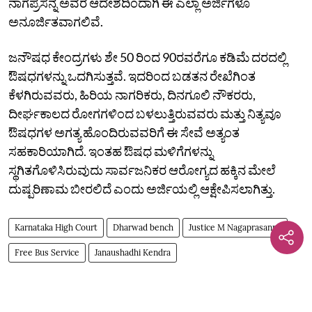
ನಾಗಪ್ರಸನ್ನ ಅವರ ಆದೇಶದಿಂದಾಗಿ ಈ ಎಲ್ಲಾ ಅರ್ಜಿಗಳೂ
ಅನೂರ್ಜಿತವಾಗಲಿವೆ.
ಜನೌಷಧ ಕೇಂದ್ರಗಳು ಶೇ 50 ರಿಂದ 90ರವರೆಗೂ ಕಡಿಮೆ ದರದಲ್ಲಿ
ಔಷಧಗಳನ್ನು ಒದಗಿಸುತ್ತವೆ. ಇದರಿಂದ ಬಡತನ ರೇಖೆಗಿಂತ
ಕೆಳಗಿರುವವರು, ಹಿರಿಯ ನಾಗರಿಕರು, ದಿನಗೂಲಿ ನೌಕರರು,
ದೀರ್ಘಕಾಲದ ರೋಗಗಳಿಂದ ಬಳಲುತ್ತಿರುವವರು ಮತ್ತು ನಿತ್ಯವೂ
ಔಷಧಗಳ ಅಗತ್ಯ ಹೊಂದಿರುವವರಿಗೆ ಈ ಸೇವೆ ಅತ್ಯಂತ
ಸಹಕಾರಿಯಾಗಿದೆ. ಇಂತಹ ಔಷಧ ಮಳಿಗೆಗಳನ್ನು
ಸ್ಥಗಿತಗೊಳಿಸಿರುವುದು ಸಾರ್ವಜನಿಕರ ಆರೋಗ್ಯದ ಹಕ್ಕಿನ ಮೇಲೆ
ದುಷ್ಪರಿಣಾಮ ಬೀರಲಿದೆ ಎಂದು ಅರ್ಜಿಯಲ್ಲಿ ಆಕ್ಷೇಪಿಸಲಾಗಿತ್ತು.
Karnataka High Court
Dharwad bench
Justice M Nagaprasanna
Free Bus Service
Janaushadhi Kendra