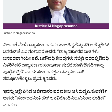
Justice M Nagaprasanna
ವಿಚಾರಣೆ ವೇಳೆ ರಾಜ್ಯ ಸರ್ಕಾರದ ಪರ ಹಾಜರಿದ್ದ ಹೆಚ್ಚುವರಿ ಅಡ್ವೊಕೇಟ್‌
ಜನರಲ್‌ ಜೆ ಎಂ ಗಂಗಾಧರ ಅವರು “ರಾಜ್ಯ ಸರ್ಕಾರದ ನೀತಿಗಳು
ಜನಪರವಾಗಿಯೇ ಇವೆ. ಜನೌಷಧಿ ಕೇಂದ್ರಗಳು ಸಬ್ಸಿಡಿ ದರದಲ್ಲಿ ಔಷಧಿ
ವಿತರಿಸಿದರೆ ರಾಜ್ಯ ಸರ್ಕಾರ ಸಂಪೂರ್ಣ ಪುಕ್ಕಟೆಯಾಗಿ ಔಷಧಿಗಳನ್ನು
ಪೂರೈಸುತ್ತಿದೆ” ಎಂದು ಸರ್ಕಾರದ ಕ್ರಮವನ್ನು ಬಲವಾಗಿ
ಸಮರ್ಥಿಸಿಕೊಳ್ಳಲು ಪ್ರಯತ್ನಿಸಿದರು.
ಇದನ್ನು ಆಕ್ಷೇಪಿಸಿದ ಅರ್ಜಿದಾರರ ಪರ ವಕೀಲ ಅನಿರುದ್ಧ ಎ.ಕುಲಕರ್ಣಿ
ಅವರು “ಸರ್ಕಾರದ ನೀತಿ ಹೇಗೆ ಜನವಿರೋಧಿ ನಿಲುವಿನಿಂದ ಕೂಡಿದೆ”
ಎಂದರು.