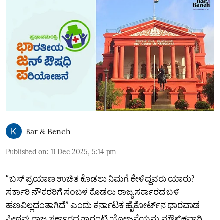
Bar & Bench
Published on
:
11 Dec 2025, 5:14 pm
“ಬಸ್‌ ಪ್ರಯಾಣ ಉಚಿತ ಕೊಡಲು ನಿಮಗೆ ಕೇಳಿದ್ದವರು ಯಾರು?
ಸರ್ಕಾರಿ ನೌಕರರಿಗೆ ಸಂಬಳ ಕೊಡಲು ರಾಜ್ಯ ಸರ್ಕಾರದ ಬಳಿ
ಹಣವಿಲ್ಲದಂತಾಗಿದೆ” ಎಂದು ಕರ್ನಾಟಕ ಹೈಕೋರ್ಟ್‌ನ ಧಾರವಾಡ
ಪೀಠವು ರಾಜ್ಯ ಸರ್ಕಾರದ ಗ್ಯಾರಂಟಿ ಯೋಜನೆಯನ್ನು ಮೌಖಿಕವಾಗಿ