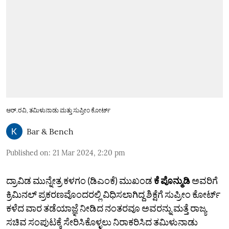
ಆರ್.ರವಿ, ತಮಿಳುನಾಡು ಮತ್ತು ಸುಪ್ರೀಂ ಕೋರ್ಟ್
Bar & Bench
Published on
:
21 Mar 2024, 2:20 pm
ದ್ರಾವಿಡ ಮುನ್ನೇತ್ರ ಕಳಗಂ (ಡಿಎಂಕೆ) ಮುಖಂಡ
ಕೆ ಪೊನ್ಮುಡಿ
ಅವರಿಗೆ
ಕ್ರಿಮಿನಲ್ ಪ್ರಕರಣವೊಂದರಲ್ಲಿ ವಿಧಿಸಲಾಗಿದ್ದ ಶಿಕ್ಷೆಗೆ ಸುಪ್ರೀಂ ಕೋರ್ಟ್
ಕಳೆದ ವಾರ ತಡೆಯಾಜ್ಞೆ ನೀಡಿದ ನಂತರವೂ ಅವರನ್ನು ಮತ್ತೆ ರಾಜ್ಯ
ಸಚಿವ ಸಂಪುಟಕ್ಕೆ ಸೇರಿಸಿಕೊಳ್ಳಲು ನಿರಾಕರಿಸಿದ ತಮಿಳುನಾಡು