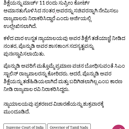
ಶಿಕ್ಷೆಯನ್ನು ಮಾರ್ಚ್ 11 ರಂದು ಸುಪ್ರೀಂ ಕೋರ್ಟ್
ಅಮಾನತುಗೊಳಿಸಿದ ನಂತರ
ಅವರನ್ನು ಸಚಿವರನ್ನಾಗಿ ನೇಮಿಸಲು
ರಾಜ್ಯಪಾಲರು ನಿರಾಕರಿಸಿದ್ದಾರೆ ಎಂದು ಅರ್ಜಿಯಲ್ಲಿ
ಉಲ್ಲೇಖಿಸಲಾಗಿದೆ.
ಕಳೆದ ವಾರ ಉನ್ನತ ನ್ಯಾಯಾಲಯವು ಅವರ ಶಿಕ್ಷೆಗೆ ತಡೆಯಾಜ್ಞೆ ನೀಡಿದ
ನಂತರ, ಪೊನ್ಮುಡಿ ಅವರ ಶಾಸಕಾಂಗ ಸದಸ್ಯತ್ವವನ್ನು
ಪುನಃಸ್ಥಾಪಿಸಲಾಯಿತು.
ಪೊನ್ಮುಡಿ ಅವರಿಗೆ ಮತ್ತೊಮ್ಮೆ ಪ್ರಮಾಣ ವಚನ ಬೋಧಿಸುವಂತೆ ಸಿಎಂ
ಸ್ಟಾಲಿನ್ ರಾಜ್ಯಪಾಲರನ್ನು ಕೋರಿದರು. ಆದರೆ, ಪೊನ್ಮುಡಿ ಅವರ
ಶಿಕ್ಷೆಯನ್ನು ತಡೆಹಿಡಿಯಲಾಗಿದೆ ಮತ್ತು ಬದಿಗಿಡಲಾಗಿಲ್ಲ ಎಂಬ ಕಾರಣ
ನೀಡಿ ರಾಜ್ಯಪಾಲ ರವಿ ನಿರಾಕರಿಸಿದ್ದರು.
ನ್ಯಾಯಾಲಯವು ಪ್ರಕರಣದ ವಿಚಾರಣೆಯನ್ನು ಶುಕ್ರವಾರಕ್ಕೆ
ಮುಂದೂಡಿದೆ.
Supreme Court of India
Governor of Tamil Nadu