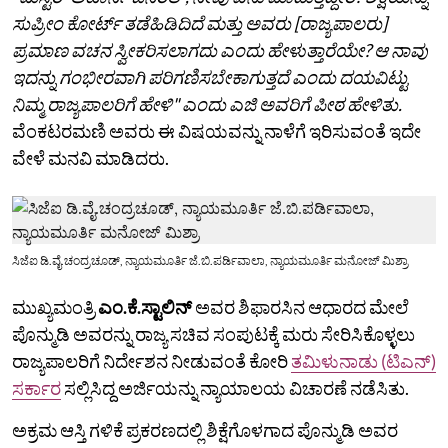
ಸುಪ್ರೀಂ ಕೋರ್ಟ್ ತಡೆಹಿಡಿದಿದೆ ಮತ್ತು ಅವರು [ರಾಜ್ಯಪಾಲರು]
ಪ್ರಮಾಣ ವಚನ ಸ್ವೀಕರಿಸಲಾಗದು ಎಂದು ಹೇಳುತ್ತಾರೆಯೇ? ಆ ನಾವು
ಇದನ್ನು ಗಂಭೀರವಾಗಿ ಪರಿಗಣಿಸಬೇಕಾಗುತ್ತದೆ ಎಂದು ದಯವಿಟ್ಟು
ನಿಮ್ಮ ರಾಜ್ಯಪಾಲರಿಗೆ ಹೇಳಿ" ಎಂದು ಎಜಿ ಅವರಿಗೆ ಪೀಠ ಹೇಳಿತು.
ವೆಂಕಟರಮಣಿ ಅವರು ಈ ವಿಷಯವನ್ನು ನಾಳೆಗೆ ಇರಿಸುವಂತೆ ಇದೇ
ವೇಳೆ ಮನವಿ ಮಾಡಿದರು.
ಸಿಜೆಐ ಡಿ.ವೈ.ಚಂದ್ರಚೂಡ್, ನ್ಯಾಯಮೂರ್ತಿ ಜೆ.ಬಿ.ಪರ್ಡಿವಾಲಾ, ನ್ಯಾಯಮೂರ್ತಿ ಮನೋಜ್ ಮಿಶ್ರಾ
ಮುಖ್ಯಮಂತ್ರಿ
ಎಂ.ಕೆ.ಸ್ಟಾಲಿನ್
ಅವರ ಶಿಫಾರಸಿನ ಆಧಾರದ ಮೇಲೆ
ಪೊನ್ಮುಡಿ ಅವರನ್ನು ರಾಜ್ಯ ಸಚಿವ ಸಂಪುಟಕ್ಕೆ ಮರು ಸೇರಿಸಿಕೊಳ್ಳಲು
ರಾಜ್ಯಪಾಲರಿಗೆ ನಿರ್ದೇಶನ ನೀಡುವಂತೆ ಕೋರಿ
ತಮಿಳುನಾಡು (ಟಿಎನ್)
ಸರ್ಕಾರ
ಸಲ್ಲಿಸಿದ್ದ ಅರ್ಜಿಯನ್ನು ನ್ಯಾಯಾಲಯ ವಿಚಾರಣೆ ನಡೆಸಿತು.
ಅಕ್ರಮ ಆಸ್ತಿ ಗಳಿಕೆ ಪ್ರಕರಣದಲ್ಲಿ ಶಿಕ್ಷೆಗೊಳಗಾದ ಪೊನ್ಮುಡಿ ಅವರ