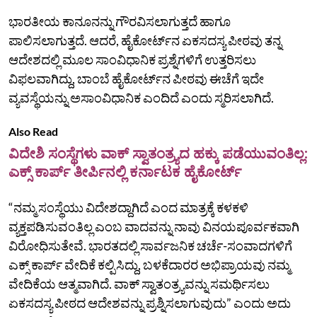
ಭಾರತೀಯ ಕಾನೂನನ್ನು ಗೌರವಿಸಲಾಗುತ್ತದೆ ಹಾಗೂ
ಪಾಲಿಸಲಾಗುತ್ತದೆ. ಆದರೆ, ಹೈಕೋರ್ಟ್‌ನ ಏಕಸದಸ್ಯ ಪೀಠವು ತನ್ನ
ಆದೇಶದಲ್ಲಿ ಮೂಲ ಸಾಂವಿಧಾನಿಕ ಪ್ರಶ್ನೆಗಳಿಗೆ ಉತ್ತರಿಸಲು
ವಿಫಲವಾಗಿದ್ದು, ಬಾಂಬೆ ಹೈಕೋರ್ಟ್‌ನ ಪೀಠವು ಈಚೆಗೆ ಇದೇ
ವ್ಯವಸ್ಥೆಯನ್ನು ಅಸಾಂವಿಧಾನಿಕ ಎಂದಿದೆ ಎಂದು ಸ್ಮರಿಸಲಾಗಿದೆ.
Also Read
ವಿದೇಶಿ ಸಂಸ್ಥೆಗಳು ವಾಕ್ ಸ್ವಾತಂತ್ರ್ಯದ ಹಕ್ಕು ಪಡೆಯುವಂತಿಲ್ಲ:
ಎಕ್ಸ್ ಕಾರ್ಪ್ ತೀರ್ಪಿನಲ್ಲಿ ಕರ್ನಾಟಕ ಹೈಕೋರ್ಟ್
“ನಮ್ಮ ಸಂಸ್ಥೆಯು ವಿದೇಶದ್ದಾಗಿದೆ ಎಂದ ಮಾತ್ರಕ್ಕೆ ಕಳಕಳಿ
ವ್ಯಕ್ತಪಡಿಸುವಂತಿಲ್ಲ ಎಂಬ ವಾದವನ್ನು ನಾವು ವಿನಯಪೂರ್ವಕವಾಗಿ
ವಿರೋಧಿಸುತೇವೆ. ಭಾರತದಲ್ಲಿ ಸಾರ್ವಜನಿಕ ಚರ್ಚೆ-ಸಂವಾದಗಳಿಗೆ
ಎಕ್ಸ್‌ ಕಾರ್ಪ್‌ ವೇದಿಕೆ ಕಲ್ಪಿಸಿದ್ದು, ಬಳಕೆದಾರರ ಅಭಿಪ್ರಾಯವು ನಮ್ಮ
ವೇದಿಕೆಯ ಆತ್ಮವಾಗಿದೆ. ವಾಕ್‌ ಸ್ವಾತಂತ್ರ್ಯವನ್ನು ಸಮರ್ಥಿಸಲು
ಏಕಸದಸ್ಯ ಪೀಠದ ಆದೇಶವನ್ನು ಪ್ರಶ್ನಿಸಲಾಗುವುದು” ಎಂದು ಅದು