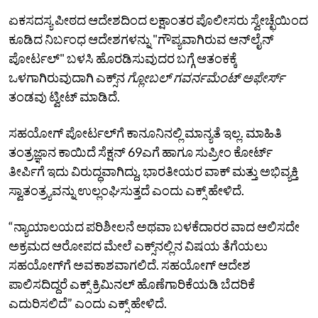
ಏಕಸದಸ್ಯ ಪೀಠದ ಆದೇಶದಿಂದ ಲಕ್ಷಾಂತರ ಪೊಲೀಸರು ಸ್ವೇಚ್ಛೆಯಿಂದ
ಕೂಡಿದ ನಿರ್ಬಂಧ ಆದೇಶಗಳನ್ನು "ಗೌಪ್ಯವಾಗಿರುವ ಆನ್‌ಲೈನ್‌
ಪೋರ್ಟಲ್‌" ಬಳಸಿ ಹೊರಡಿಸುವುದರ ಬಗ್ಗೆ ಆತಂಕಕ್ಕೆ
ಒಳಗಾಗಿರುವುದಾಗಿ ಎಕ್ಸ್‌ನ
ಗ್ಲೋಬಲ್‌ ಗವರ್ನಮೆಂಟ್‌ ಅಫೇರ್ಸ್‌
ತಂಡವು ಟ್ವೀಟ್‌ ಮಾಡಿದೆ.
ಸಹಯೋಗ್‌ ಪೋರ್ಟಲ್‌ಗೆ ಕಾನೂನಿನಲ್ಲಿ ಮಾನ್ಯತೆ ಇಲ್ಲ. ಮಾಹಿತಿ
ತಂತ್ರಜ್ಞಾನ ಕಾಯಿದೆ ಸೆಕ್ಷನ್‌ 69ಎಗೆ ಹಾಗೂ ಸುಪ್ರೀಂ ಕೋರ್ಟ್‌
ತೀರ್ಪಿಗೆ ಇದು ವಿರುದ್ಧವಾಗಿದ್ದು, ಭಾರತೀಯರ ವಾಕ್‌ ಮತ್ತು ಅಭಿವ್ಯಕ್ತಿ
ಸ್ವಾತಂತ್ರ್ಯವನ್ನು ಉಲ್ಲಂಘಿಸುತ್ತದೆ ಎಂದು ಎಕ್ಸ್‌ ಹೇಳಿದೆ.
“ನ್ಯಾಯಾಲಯದ ಪರಿಶೀಲನೆ ಅಥವಾ ಬಳಕೆದಾರರ ವಾದ ಆಲಿಸದೇ
ಅಕ್ರಮದ ಆರೋಪದ ಮೇಲೆ ಎಕ್ಸ್‌ನಲ್ಲಿನ ವಿಷಯ ತೆಗೆಯಲು
ಸಹಯೋಗ್‌ಗೆ ಅವಕಾಶವಾಗಲಿದೆ. ಸಹಯೋಗ್‌ ಆದೇಶ
ಪಾಲಿಸದಿದ್ದರೆ ಎಕ್ಸ್‌ ಕ್ರಿಮಿನಲ್‌ ಹೊಣೆಗಾರಿಕೆಯಡಿ ಬೆದರಿಕೆ
ಎದುರಿಸಲಿದೆ” ಎಂದು ಎಕ್ಸ್‌ ಹೇಳಿದೆ.