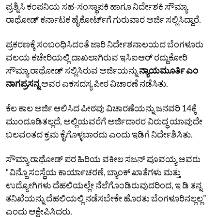
ಪ್ರಶ್ನಿಸಿ ಕಂಪನಿಯ ಸಹ-ಸಂಸ್ಥಾಪಕಿ ಹಾಗೂ ನಿರ್ದೇಶಕಿ ಸೌಮ್ಯಾ
ರಾಥೋಡ್ ಕರ್ನಾಟಕ ಹೈಕೋರ್ಟ್‌ಗೆ ಗುರುವಾರ ಅರ್ಜಿ ಸಲ್ಲಿಸಿದ್ದಾರೆ.
ಪ್ರಕರಣಕ್ಕೆ ಸಂಬಂಧಿಸಿದಂತೆ ಜಾರಿ ನಿರ್ದೇಶನಾಲಯದ ಬೆಂಗಳೂರು
ವಲಯ ಕಚೇರಿಯಲ್ಲಿ ದಾಖಲಾಗಿರುವ ಇಸಿಐಆರ್ ರದ್ದುಕೋರಿ
ಸೌಮ್ಯಾ ರಾಥೋಡ್ ಸಲ್ಲಿಸಿರುವ ಅರ್ಜಿಯನ್ನು
ನ್ಯಾಯಮೂರ್ತಿ ಎಂ
ನಾಗಪ್ರಸನ್ನ
ಅವರ ಏಕಸದಸ್ಯ ಪೀಠ ವಿಚಾರಣೆ ನಡೆಸಿತು.
ಕೆಲ ಕಾಲ ಅರ್ಜಿ ಆಲಿಸಿದ ಪೀಠವು ವಿಚಾರಣೆಯನ್ನು ಜನವರಿ 14ಕ್ಕೆ
ಮುಂದೂಡಿತಲ್ಲದೆ, ಅಲ್ಲಿಯವರೆಗೆ ಅರ್ಜಿದಾರರ ವಿರುದ್ಧ ಯಾವುದೇ
ಬಲವಂತದ ಕ್ರಮ ಕೈಗೊಳ್ಳಬಾರದು ಎಂದು ಇಡಿಗೆ ನಿರ್ದೇಶಿಸಿತು‌.
ಸೌಮ್ಯಾ ರಾಥೋಡ್ ಪರ ಹಿರಿಯ ವಕೀಲ ಸಜನ್ ಪೂವಯ್ಯ ಅವರು
“ವಿನ್ಜೊ ಸಂಸ್ಥೆಯ ಕಾರ್ಯಾಚರಣೆ, ಬ್ಯಾಂಕ್ ಖಾತೆಗಳು ಮತ್ತು
ಉದ್ಯೋಗಿಗಳು ದೆಹಲಿಯಲ್ಲೇ ನೆಲೆಗೊಂಡಿರುವುದರಿಂದ, ಇ ಡಿ ತನ್ನ
ತನಿಖೆಯನ್ನು ದೆಹಲಿಯಲ್ಲಿ ನಡೆಸಬೇಕೇ ಹೊರತು ಬೆಂಗಳೂರಿನಲ್ಲಲ್ಲ”
ಎಂದು ಆಕ್ಷೇಪಿಸಿದರು.