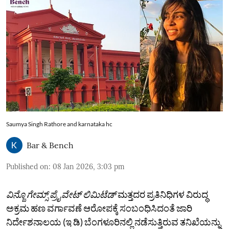
Saumya Singh Rathore and karnataka hc
Bar & Bench
Published on
:
08 Jan 2026, 3:03 pm
ವಿನ್ಜೊ ಗೇಮ್ಸ್ ಪ್ರೈವೇಟ್ ಲಿಮಿಟೆಡ್
ಮತ್ತದರ ಪ್ರತಿನಿಧಿಗಳ ವಿರುದ್ಧ
ಅಕ್ರಮ ಹಣ ವರ್ಗಾವಣೆ ಆರೋಪಕ್ಕೆ ಸಂಬಂಧಿಸಿದಂತೆ ಜಾರಿ
ನಿರ್ದೇಶನಾಲಯ (ಇ ಡಿ) ಬೆಂಗಳೂರಿನಲ್ಲಿ ನಡೆಸುತ್ತಿರುವ ತನಿಖೆಯನ್ನು