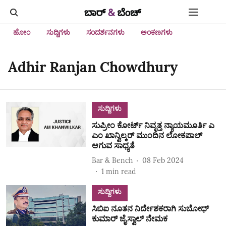
ಹೋಂ
ಸುದ್ದಿಗಳು
ಸಂದರ್ಶನಗಳು
ಅಂಕಣಗಳು
Adhir Ranjan Chowdhury
ಸುದ್ದಿಗಳು
ಸುಪ್ರೀಂ ಕೋರ್ಟ್ ನಿವೃತ್ತ ನ್ಯಾಯಮೂರ್ತಿ ಎ
ಎಂ ಖಾನ್ವಿಲ್ಕರ್ ಮುಂದಿನ ಲೋಕಪಾಲ್‌
ಆಗುವ ಸಾಧ್ಯತೆ
Bar & Bench
08 Feb 2024
1
min read
ಸುದ್ದಿಗಳು
ಸಿಬಿಐ ನೂತನ ನಿರ್ದೇಶಕರಾಗಿ ಸುಬೋಧ್
ಕುಮಾರ್ ಜೈಸ್ವಾಲ್ ನೇಮಕ