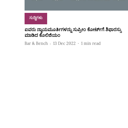
ಸುದ್ದಿಗಳು
ಐವರು ನ್ಯಾಯಮೂರ್ತಿಗಳನ್ನು ಸುಪ್ರೀಂ ಕೋರ್ಟ್‌ಗೆ ಶಿಫಾರಸ್ಸು
ಮಾಡಿದ ಕೊಲಿಜಿಯಂ
Bar & Bench
13 Dec 2022
1
min read