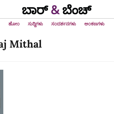
ಹೋಂ
ಸುದ್ದಿಗಳು
ಸಂದರ್ಶನಗಳು
ಅಂಕಣಗಳು
aj Mithal