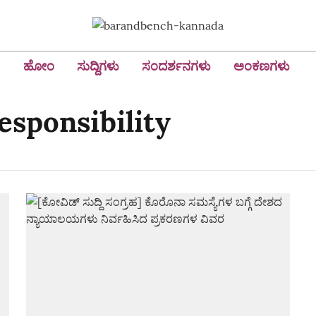
ಹೋಂ
ಸುದ್ದಿಗಳು
ಸಂದರ್ಶನಗಳು
ಅಂಕಣಗಳು
esponsibility