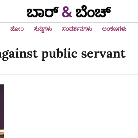
ಹೋಂ
ಸುದ್ದಿಗಳು
ಸಂದರ್ಶನಗಳು
ಅಂಕಣಗಳು
against public servant