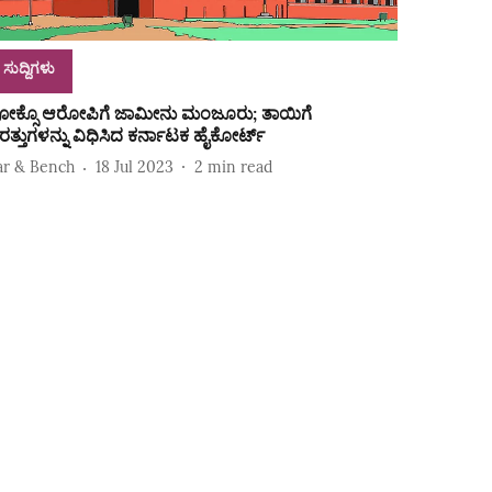
ಸುದ್ದಿಗಳು
ೋಕ್ಸೊ ಆರೋಪಿಗೆ ಜಾಮೀನು ಮಂಜೂರು; ತಾಯಿಗೆ
ರತ್ತುಗಳನ್ನು ವಿಧಿಸಿದ ಕರ್ನಾಟಕ ಹೈಕೋರ್ಟ್‌
ar & Bench
18 Jul 2023
2
min read