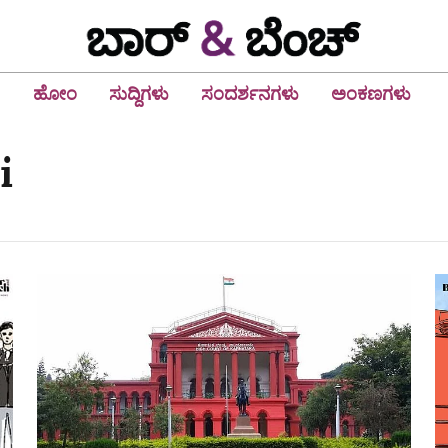
ಹೋಂ
ಸುದ್ದಿಗಳು
ಸಂದರ್ಶನಗಳು
ಅಂಕಣಗಳು
i