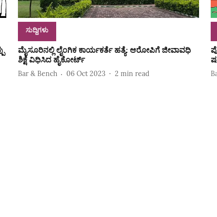
ಸುದ್ದಿಗಳು
ಪು
ಮೈಸೂರಿನಲ್ಲಿ ಲೈಂಗಿಕ ಕಾರ್ಯಕರ್ತೆ ಹತ್ಯೆ: ಆರೋಪಿಗೆ ಜೀವಾವಧಿ
ಪ
ಶಿಕ್ಷೆ ವಿಧಿಸಿದ ಹೈಕೋರ್ಟ್‌
ಷ
Bar & Bench
06 Oct 2023
2
min read
B