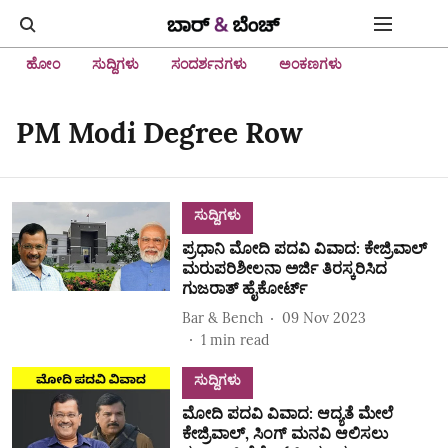
ಹೋಂ
ಸುದ್ದಿಗಳು
ಸಂದರ್ಶನಗಳು
ಅಂಕಣಗಳು
PM Modi Degree Row
ಸುದ್ದಿಗಳು
ಪ್ರಧಾನಿ ಮೋದಿ ಪದವಿ ವಿವಾದ: ಕೇಜ್ರಿವಾಲ್
ಮರುಪರಿಶೀಲನಾ ಅರ್ಜಿ ತಿರಸ್ಕರಿಸಿದ
ಗುಜರಾತ್ ಹೈಕೋರ್ಟ್
Bar & Bench
09 Nov 2023
1
min read
ಸುದ್ದಿಗಳು
ಮೋದಿ ಪದವಿ ವಿವಾದ: ಆದ್ಯತೆ ಮೇಲೆ
ಕೇಜ್ರಿವಾಲ್, ಸಿಂಗ್ ಮನವಿ ಆಲಿಸಲು