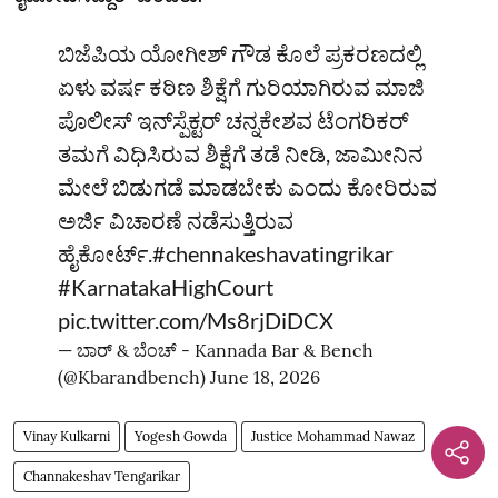
ಬಿಜೆಪಿಯ ಯೋಗೀಶ್‌ ಗೌಡ ಕೊಲೆ ಪ್ರಕರಣದಲ್ಲಿ
ಏಳು ವರ್ಷ ಕಠಿಣ ಶಿಕ್ಷೆಗೆ ಗುರಿಯಾಗಿರುವ ಮಾಜಿ
ಪೊಲೀಸ್‌ ಇನ್‌ಸ್ಪೆಕ್ಟರ್‌ ಚನ್ನಕೇಶವ ಟೆಂಗರಿಕರ್‌
ತಮಗೆ ವಿಧಿಸಿರುವ ಶಿಕ್ಷೆಗೆ ತಡೆ ನೀಡಿ, ಜಾಮೀನಿನ
ಮೇಲೆ ಬಿಡುಗಡೆ ಮಾಡಬೇಕು ಎಂದು ಕೋರಿರುವ
ಅರ್ಜಿ ವಿಚಾರಣೆ ನಡೆಸುತ್ತಿರುವ
ಹೈಕೋರ್ಟ್‌.
#chennakeshavatingrikar
#KarnatakaHighCourt
pic.twitter.com/Ms8rjDiDCX
— ಬಾರ್‌ & ಬೆಂಚ್ - Kannada Bar & Bench
(@Kbarandbench)
June 18, 2026
Vinay Kulkarni
Yogesh Gowda
Justice Mohammad Nawaz
Channakeshav Tengarikar