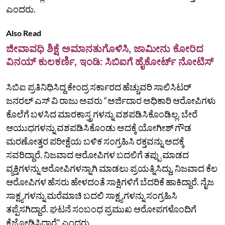
ಎಂದರು.
Also Read
ಜೀವಾವಧಿ ಶಿಕ್ಷೆ ಅಮಾನತುಗೊಳಿಸಿ, ಜಾಮೀನು ಕೋರಿದ
ವಿನಯ್‌ ಕುಲಕರ್ಣಿ, ಇಂಡಿ: ಸಿಬಿಐಗೆ ಹೈಕೋರ್ಟ್‌ ನೋಟಿಸ್‌
ಸಿಬಿಐ ಪ್ರತಿನಿಧಿಸಿದ್ದ ಕೇಂದ್ರ ಸರ್ಕಾರದ ಹೆಚ್ಚುವರಿ ಸಾಲಿಸಿಟರ್
ಜನರಲ್ ಎಸ್ ವಿ ರಾಜು ಅವರು “ಅರ್ಜಿದಾರ ಅಧಿಕಾರಿ ಆರೋಪಿಗಳು
ಕೊಲೆಗೆ ಬಳಸಿದ ಮಾರಕಾಸ್ತ್ರಗಳನ್ನು ವಶಪಡಿಸಿಕೊಂಡಿಲ್ಲ. ‌ಬೇರೆ
ಆಯುಧಗಳನ್ನು‌ ವಶಪಡಿಸಿಕೊಂಡು ಅದಕ್ಕೆ ಯೋಗೀಶ್‌ ಗೌಡ
ಮರಣೋತ್ತರ ಪರೀಕ್ಷೆಯ ಬಳಿಕ ಸಂಗ್ರಹಿಸಿ ರಕ್ತವನ್ನು ಅದಕ್ಕೆ
ಸವರಿದ್ದಾರೆ.‌ ನಿಜವಾದ ಆರೋಪಿಗಳ ಬದಲಿಗೆ ತಪ್ಪು ಮಾಡದ
ವ್ಯಕ್ತಿಗಳನ್ನು ಆರೋಪಿಗಳನ್ನಾಗಿ ಮಾಡಲು ಪ್ರಯತ್ನಿಸಿದ್ದು, ನಿಜವಾದ ಕೆಲ
ಆರೋಪಿಗಳ ಹೆಸರು ಹೇಳದಂತೆ ಸಾಕ್ಷಿಗಳಿಗೆ ಬೆದರಿಕೆ ಹಾಕಿದ್ದಾರೆ. ನೈಜ
ಸಾಕ್ಷ್ಯಗಳನ್ನು ಮರೆಮಾಚಿ ಬದಲಿ ಸಾಕ್ಷ್ಯಗಳನ್ನು ಸಂಗ್ರಹಿಸಿ
ತಪ್ಪೆಸಗಿದ್ದಾರೆ. ಘಟನೆ ಸಂಬಂಧ ಪ್ರಮುಖ ಆರೋಪಗಳೊಂದಿಗೆ
ಕೈಜೋಡಿಸಿದ್ದಾರೆ” ಎಂದರು.