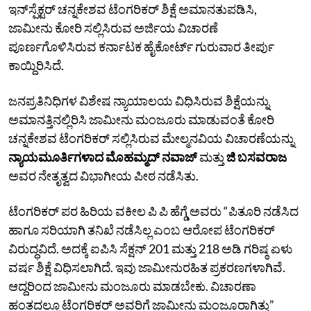
ಇನ್‌ಸ್ಪೆಕ್ಟರ್‌ ಚನ್ನಕೇಶವ ಟೆಂಗರಿಕರ್ ಶಿಕ್ಷೆ ಅಮಾನತುಪಡಿಸಿ,
ಜಾಮೀನು ಕೋರಿ ಸಲ್ಲಿಸಿರುವ ಅರ್ಜಿಯ ವಿಚಾರಣೆ
ಪೂರ್ಣಗೊಳಿಸಿರುವ ಕರ್ನಾಟಕ ಹೈಕೋರ್ಟ್ ಗುರುವಾರ ತೀರ್ಪು
ಕಾಯ್ದಿರಿಸಿದೆ.
ಜನಪ್ರತಿನಿಧಿಗಳ ವಿಶೇಷ ನ್ಯಾಯಾಲಯ ವಿಧಿಸಿರುವ ಶಿಕ್ಷೆಯನ್ನು
ಅಮಾನತ್ತಿನಲ್ಲಿರಿಸಿ ಜಾಮೀನು ಮಂಜೂರು ಮಾಡುವಂತೆ ಕೋರಿ
ಚನ್ನಕೇಶವ ಟೆಂಗರಿಕರ್ ಸಲ್ಲಿಸಿರುವ ಮೇಲ್ಮನವಿಯ ವಿಚಾರಣೆಯನ್ನು
ನ್ಯಾಯಮೂರ್ತಿಗಳಾದ ಮೊಹಮ್ಮದ್ ನವಾಜ್
ಮತ್ತು
ಜಿ ಬಸವರಾಜ
ಅವರ ನೇತೃತ್ವದ ವಿಭಾಗೀಯ ಪೀಠ ನಡೆಸಿತು.
ಟೆಂಗರಿಕರ್ ಪರ ಹಿರಿಯ ವಕೀಲ ಪಿ ಪಿ ಹೆಗ್ಡೆ ಅವರು “ಪಿತೂರಿ ನಡೆಸಿದ
ಹಾಗೂ ಸರಿಯಾಗಿ ತನಿಖೆ ನಡೆಸಿಲ್ಲ ಎಂಬ ಆರೋಪ ಟೆಂಗರಿಕರ್‌
ವಿರುದ್ಧವಿದೆ. ಅದಕ್ಕೆ ಐಪಿಸಿ ಸೆಕ್ಷನ್‌ 201 ಮತ್ತು 218 ಅಡಿ ಗರಿಷ್ಠ ಏಳು
ವರ್ಷ ಶಿಕ್ಷೆ ವಿಧಿಸಲಾಗಿದೆ. ಇವು ಜಾಮೀನುರಹಿತ ಪ್ರಕರಣಗಳಾಗಿವೆ.
ಆದ್ದರಿಂದ ಜಾಮೀನು ಮಂಜೂರು ಮಾಡಬೇಕು. ವಿಚಾರಣಾ
ಹಂತದಲ್ಲೂ ಟೆಂಗರಿಕರ್‌ ಅವರಿಗೆ ಜಾಮೀನು ಮಂಜೂರಾಗಿತ್ತು”