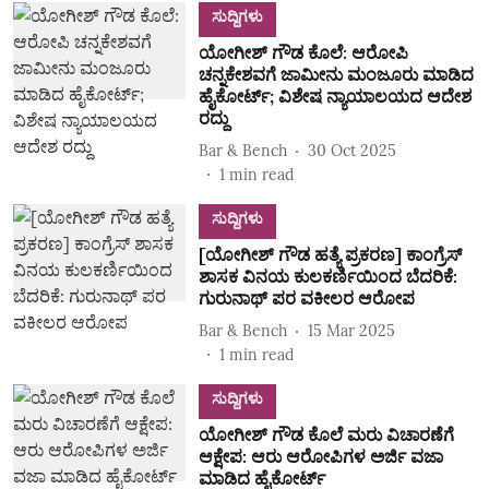
ಸುದ್ದಿಗಳು
ಯೋಗೀಶ್‌ ಗೌಡ ಕೊಲೆ: ಆರೋಪಿ
ಚನ್ನಕೇಶವಗೆ ಜಾಮೀನು ಮಂಜೂರು ಮಾಡಿದ
ಹೈಕೋರ್ಟ್‌; ವಿಶೇಷ ನ್ಯಾಯಾಲಯದ ಆದೇಶ
ರದ್ದು
Bar & Bench
30 Oct 2025
1
min read
ಸುದ್ದಿಗಳು
[ಯೋಗೀಶ್‌ ಗೌಡ ಹತ್ಯೆ ಪ್ರಕರಣ] ಕಾಂಗ್ರೆಸ್‌
ಶಾಸಕ ವಿನಯ ಕುಲಕರ್ಣಿಯಿಂದ ಬೆದರಿಕೆ:
ಗುರುನಾಥ್‌ ಪರ ವಕೀಲರ ಆರೋಪ
Bar & Bench
15 Mar 2025
1
min read
ಸುದ್ದಿಗಳು
ಯೋಗೀಶ್‌ ಗೌಡ ಕೊಲೆ ಮರು ವಿಚಾರಣೆಗೆ
ಆಕ್ಷೇಪ: ಆರು ಆರೋಪಿಗಳ ಅರ್ಜಿ ವಜಾ
ಮಾಡಿದ ಹೈಕೋರ್ಟ್‌