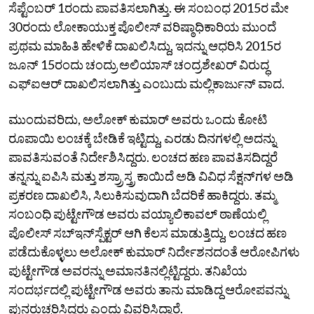
ಸೆಪ್ಟೆಂಬರ್‌ 1ರಂದು ಪಾವತಿಸಲಾಗಿತ್ತು. ಈ ಸಂಬಂಧ 2015ರ ಮೇ
30ರಂದು ಲೋಕಾಯುಕ್ತ ಪೊಲೀಸ್‌ ವರಿಷ್ಠಾಧಿಕಾರಿಯ ಮುಂದೆ
ಪ್ರಥಮ ಮಾಹಿತಿ ಹೇಳಿಕೆ ದಾಖಲಿಸಿದ್ದು, ಇದನ್ನು ಆಧರಿಸಿ 2015ರ
ಜೂನ್‌ 15ರಂದು ಚಂದ್ರು ಅಲಿಯಾಸ್‌ ಚಂದ್ರಶೇಖರ್‌ ವಿರುದ್ಧ
ಎಫ್‌ಐಆರ್‌ ದಾಖಲಿಸಲಾಗಿತ್ತು ಎಂಬುದು ಮಲ್ಲಿಕಾರ್ಜುನ್‌ ವಾದ.
ಮುಂದುವರಿದು, ಅಲೋಕ್‌ ಕುಮಾರ್‌ ಅವರು ಒಂದು ಕೋಟಿ
ರೂಪಾಯಿ ಲಂಚಕ್ಕೆ ಬೇಡಿಕೆ ಇಟ್ಟಿದ್ದು, ಎರಡು ದಿನಗಳಲ್ಲಿ ಅದನ್ನು
ಪಾವತಿಸುವಂತೆ ನಿರ್ದೇಶಿಸಿದ್ದರು. ಲಂಚದ ಹಣ ಪಾವತಿಸದಿದ್ದರೆ
ತನ್ನನ್ನು ಐಪಿಸಿ ಮತ್ತು ಶಸ್ರ್ರಾಸ್ತ್ರ ಕಾಯಿದೆ ಅಡಿ ವಿವಿಧ ಸೆಕ್ಷನ್‌ಗಳ ಅಡಿ
ಪ್ರಕರಣ ದಾಖಲಿಸಿ, ಸಿಲುಕಿಸುವುದಾಗಿ ಬೆದರಿಕೆ ಹಾಕಿದ್ದರು. ತಮ್ಮ
ಸಂಬಂಧಿ ಪುಟ್ಟೇಗೌಡ ಅವರು ವಯ್ಯಾಲಿಕಾವಲ್‌ ಠಾಣೆಯಲ್ಲಿ
ಪೊಲೀಸ್‌ ಸಬ್‌ಇನ್‌ಸ್ಪೆಕ್ಟರ್‌ ಆಗಿ ಕೆಲಸ ಮಾಡುತ್ತಿದ್ದು, ಲಂಚದ ಹಣ
ಪಡೆದುಕೊಳ್ಳಲು ಅಲೋಕ್‌ ಕುಮಾರ್‌ ನಿರ್ದೇಶನದಂತೆ ಆರೋಪಿಗಳು
ಪುಟ್ಟೇಗೌಡ ಅವರನ್ನು ಅಮಾನತಿನಲ್ಲಿಟ್ಟಿದ್ದರು. ತನಿಖೆಯ
ಸಂದರ್ಭದಲ್ಲಿ ಪುಟ್ಟೇಗೌಡ ಅವರು ತಾನು ಮಾಡಿದ್ದ ಆರೋಪವನ್ನು
ಪುನರುಚ್ಚರಿಸಿದ್ದರು ಎಂದು ವಿವರಿಸಿದ್ದಾರೆ.