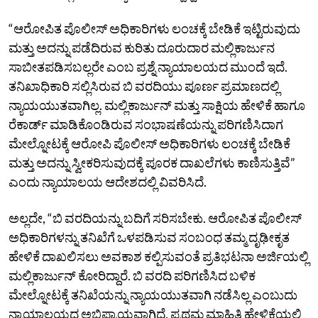
“ಆರೋಪಿತ ಪೊಲೀಸ್‌ ಅಧಿಕಾರಿಗಳು ಲಂಚಕ್ಕೆ ಬೇಡಿಕೆ ಇಟ್ಟಿರುವುದು
ಮತ್ತು ಅದನ್ನು ಪಡೆದಿರುವ ಕುರಿತು ದೂರುದಾರ ಮಲ್ಲಿಕಾರ್ಜುನ
ಸಾಬೀತಪಡಿಸಬಲ್ಲರೇ ಎಂಬ ಪ್ರಶ್ನೆ ನ್ಯಾಯಾಲಯದ ಮುಂದೆ ಇದೆ.
ತನಿಖಾಧಿಕಾರಿ ಸಲ್ಲಿಸಿರುವ ಬಿ ವರದಿಯು ಪೂರ್ಣ ಪ್ರಮಾಣದಲ್ಲಿ
ನ್ಯಾಯಯುತವಾಗಿಲ್ಲ. ಮಲ್ಲಿಕಾರ್ಜುನ್‌ ಮತ್ತು ಸಾಕ್ಷಿಯ ಹೇಳಿಕೆ ಹಾಗೂ
ರೆಕಾರ್ಡ್‌ ಮಾಡಿಕೊಂಡಿರುವ ಸಂಭಾಷಣೆಯನ್ನು ಪರಿಗಣಿಸಿದಾಗ
ಮೇಲ್ನೋಟಕ್ಕೆ ಆರೋಪಿ ಪೊಲೀಸ್‌ ಅಧಿಕಾರಿಗಳು ಲಂಚಕ್ಕೆ ಬೇಡಿಕೆ
ಮತ್ತು ಅದನ್ನು ಸ್ವೀಕರಿಸುವುದಕ್ಕೆ ಪೂರಕ ದಾಖಲೆಗಳು ಕಾಣಿಸುತ್ತಿವೆ”
ಎಂದು ನ್ಯಾಯಾಲಯ ಆದೇಶದಲ್ಲಿ ವಿವರಿಸಿದೆ.
ಅಲ್ಲದೇ, “ಬಿ ವರದಿಯನ್ನು ಬದಿಗೆ ಸರಿಸಬೇಕು. ಆರೋಪಿತ ಪೊಲೀಸ್‌
ಅಧಿಕಾರಿಗಳನ್ನು ತನಿಖೆಗೆ ಒಳಪಡಿಸುವ ಸಂಬಂಧ ತಮ್ಮ ದೃಢೀಕೃತ
ಹೇಳಿಕೆ ದಾಖಲಿಸಲು ಅವಕಾಶ ಕಲ್ಪಿಸುವಂತೆ ಪ್ರತಿಭಟನಾ ಅರ್ಜಿಯಲ್ಲಿ
ಮಲ್ಲಿಕಾರ್ಜುನ್‌ ಕೋರಿದ್ದಾರೆ. ಬಿ ವರದಿ ಪರಿಗಣಿಸಿದ ಬಳಿಕ
ಮೇಲ್ನೋಟಕ್ಕೆ ತನಿಖೆಯನ್ನು ನ್ಯಾಯಯುತವಾಗಿ ನಡೆಸಿಲ್ಲ ಎಂಬುದು
ನ್ಯಾಯಾಲಯದ ಅಭಿಪ್ರಾಯವಾಗಿದೆ. ಪ್ರಥಮ ಮಾಹಿತಿ ಹೇಳಿಕೆಯಲ್ಲಿ