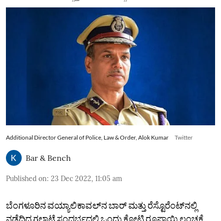
Additional Director General of Police, Law & Order, Alok Kumar
Twitter
Bar & Bench
Published on
:
23 Dec 2022, 11:05 am
ಬೆಂಗಳೂರಿನ ವಯ್ಯಾಲಿಕಾವಲ್‌ನ ಬಾರ್‌ ಮತ್ತು ರೆಸ್ಟೊರೆಂಟ್‌ನಲ್ಲಿ
ನಡೆದಿದ್ದ ಗಲಾಟೆ ಸಂದರ್ಭದಲ್ಲಿ ಒಂದು ಕೋಟಿ ರೂಪಾಯಿ ಲಂಚಕ್ಕೆ