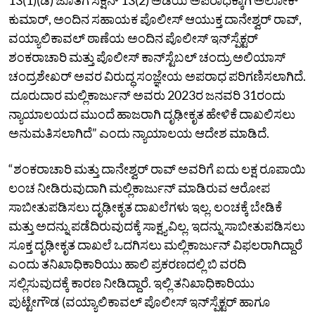
ಕುಮಾರ್‌, ಅಂದಿನ ಸಹಾಯಕ ಪೊಲೀಸ್‌ ಆಯುಕ್ತ ದಾನೇಶ್ವರ್‌ ರಾವ್‌,
ವಯ್ಯಾಲಿಕಾವಲ್‌ ಠಾಣೆಯ ಅಂದಿನ ಪೊಲೀಸ್‌ ಇನ್‌ಸ್ಪೆಕ್ಟರ್‌
ಶಂಕರಾಚಾರಿ ಮತ್ತು ಪೊಲೀಸ್‌ ಕಾನ್‌ಸ್ಟೆಬಲ್‌ ಚಂದ್ರು ಅಲಿಯಾಸ್‌
ಚಂದ್ರಶೇಖರ್‌ ಅವರ ವಿರುದ್ಧ ಸಂಜ್ಞೇಯ ಅಪರಾಧ ಪರಿಗಣಿಸಲಾಗಿದೆ.
ದೂರುದಾರ ಮಲ್ಲಿಕಾರ್ಜುನ್‌ ಅವರು 2023ರ ಜನವರಿ 31ರಂದು
ನ್ಯಾಯಾಲಯದ ಮುಂದೆ ಹಾಜರಾಗಿ ದೃಢೀಕೃತ ಹೇಳಿಕೆ ದಾಖಲಿಸಲು
ಅನುಮತಿಸಲಾಗಿದೆ” ಎಂದು ನ್ಯಾಯಾಲಯ ಆದೇಶ ಮಾಡಿದೆ.
“ಶಂಕರಾಚಾರಿ ಮತ್ತು ದಾನೇಶ್ವರ್‌ ರಾವ್‌ ಅವರಿಗೆ ಐದು ಲಕ್ಷ ರೂಪಾಯಿ
ಲಂಚ ನೀಡಿರುವುದಾಗಿ ಮಲ್ಲಿಕಾರ್ಜುನ್‌ ಮಾಡಿರುವ ಆರೋಪ
ಸಾಬೀತುಪಡಿಸಲು ದೃಢೀಕೃತ ದಾಖಲೆಗಳು ಇಲ್ಲ. ಲಂಚಕ್ಕೆ ಬೇಡಿಕೆ
ಮತ್ತು ಅದನ್ನು ಪಡೆದಿರುವುದಕ್ಕೆ ಸಾಕ್ಷ್ಯವಿಲ್ಲ. ಇದನ್ನು ಸಾಬೀತುಪಡಿಸಲು
ಸೂಕ್ತ ದೃಢೀಕೃತ ದಾಖಲೆ ಒದಗಿಸಲು ಮಲ್ಲಿಕಾರ್ಜುನ್‌ ವಿಫಲರಾಗಿದ್ದಾರೆ
ಎಂದು ತನಿಖಾಧಿಕಾರಿಯು ಹಾಲಿ ಪ್ರಕರಣದಲ್ಲಿ ಬಿ ವರದಿ
ಸಲ್ಲಿಸುವುದಕ್ಕೆ ಕಾರಣ ನೀಡಿದ್ದಾರೆ. ಇಲ್ಲಿ ತನಿಖಾಧಿಕಾರಿಯು
ಪುಟ್ಟೇಗೌಡ (ವಯ್ಯಾಲಿಕಾವಲ್‌ ಪೊಲೀಸ್‌ ಇನ್‌ಸ್ಪೆಕ್ಟರ್‌ ಹಾಗೂ