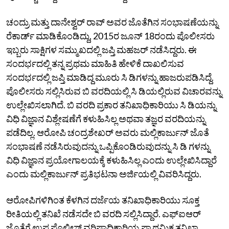
ಚಂದ್ರು ಮತ್ತು ದಾನೇಶ್ವರ್‌ ರಾವ್‌ ಅವರ ಜೊತೆಗಿನ ಸಂಭಾಷಣೆಯನ್ನು
ರೆಕಾರ್ಡ್‌ ಮಾಡಿಕೊಂಡಿದ್ದು, 2015ರ ಜೂನ್‌ 18ರಂದು ಪೊಲೀಸರು
ಇಬ್ಬರು ಸಾಕ್ಷಿಗಳ ಸಮ್ಮುಖದಲ್ಲಿ ಜಪ್ತಿ ಮಹಜರ್‌ ನಡೆಸಿದ್ದರು. ಈ
ಸಂದರ್ಭದಲ್ಲಿ ತನ್ನ ಪ್ರಥಮ ಮಾಹಿತಿ ಹೇಳಿಕೆ ದಾಖಲಿಸುವ
ಸಂದರ್ಭದಲ್ಲಿ ಜಪ್ತಿ ಮಾಡಿದ್ದ ಮೂರು ಸಿ ಡಿಗಳನ್ನು ಹಾಜರುಪಡಿಸಿದ್ದೆ.
ಪೊಲೀಸರು ಸಲ್ಲಿಸಿರುವ ಬಿ ವರದಿಯಲ್ಲಿ ಸಿ ಡಿಯಲ್ಲಿರುವ ವಿಚಾರವನ್ನು
ಉಲ್ಲೇಖಿಸಲಾಗಿದೆ. ಬಿ ವರದಿ ಪ್ರಕಾರ ತನಿಖಾಧಿಕಾರಿಯು ಸಿ ಡಿಯನ್ನು
ವಿಧಿ ವಿಜ್ಞಾನ ವಿಶ್ಲೇಷಣೆಗೆ ಕಳುಹಿಸಿಲ್ಲ ಅಥವಾ ತಜ್ಞರ ವರದಿಯನ್ನು
ಪಡೆದಿಲ್ಲ. ಆರೋಪಿ ಚಂದ್ರಶೇಖರ್‌ ಅವರು ಮಲ್ಲಿಕಾರ್ಜುನ್‌ ಜೊತೆ
ಸಂಭಾಷಣೆ ನಡೆಸಿರುವುದನ್ನು ಒಪ್ಪಿಕೊಂಡಿರುವುದನ್ನು ಸಿ ಡಿ ಗಳನ್ನು
ವಿಧಿ ವಿಜ್ಞಾನ ಪ್ರಯೋಗಾಲಯಕ್ಕೆ ಕಳುಹಿಸಿಲ್ಲ ಎಂದು ಉಲ್ಲೇಖಿಸಿದ್ದಾರೆ
ಎಂದು ಮಲ್ಲಿಕಾರ್ಜುನ್‌ ಪ್ರತಿಭಟನಾ ಅರ್ಜಿಯಲ್ಲಿ ವಿವರಿಸಿದ್ದರು.
ಆರೋಪಿಗಳಿಗಿಂತ ಕೆಳಗಿನ ದರ್ಜೆಯ ತನಿಖಾಧಿಕಾರಿಯು ಸೂಕ್ತ
ರೀತಿಯಲ್ಲಿ ತನಿಖೆ ನಡೆಸದೇ ಬಿ ವರದಿ ಸಲ್ಲಿಸಿದ್ದಾರೆ. ಎಫ್‌ಐಆರ್‌
ಜೊತೆಗೆ ಉಪ ಪೊಲೀಸ್‌ ವರಿಷ್ಠಾಧಿಕಾರಿಯ ಪ್ರಾಥಮಿಕ ತನಿಖಾ