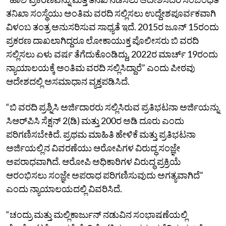
ತನಿಖಾ ಸಂಸ್ಥೆಯು ಅಂತಿಮ ವರದಿ ಸಲ್ಲಿಸಲು ಉದ್ದೇಶಪೂರ್ವಕವಾಗಿ
ವಿಳಂಬ ತಂತ್ರ ಅನುಸರಿಸುವ ಸಾಧ್ಯತೆ ಇದೆ. 2015ರ ಜೂನ್‌ 15ರಂದು
ಪ್ರಕರಣ ದಾಖಲಾಗಿದ್ದರೂ ಲೋಕಾಯುಕ್ತ ಪೊಲೀಸರು ಬಿ ವರದಿ
ಸಲ್ಲಿಸಲು ಏಳು ವರ್ಷ ತೆಗೆದುಕೊಂಡಿದ್ದು, 2022ರ ಮಾರ್ಚ್‌ 19ರಂದು
ನ್ಯಾಯಾಲಯಕ್ಕೆ ಅಂತಿಮ ವರದಿ ಸಲ್ಲಿಸಿದ್ದಾರೆ” ಎಂದು ಪೀಠವು
ಆದೇಶದಲ್ಲಿ ಅಸಮಾಧಾನ ವ್ಯಕ್ತಪಡಿಸಿದೆ.
“ಬಿ ವರದಿ ಪ್ರಶ್ನಿಸಿ ಅರ್ಜಿದಾರರು ಸಲ್ಲಿಸಿರುವ ಪ್ರತಿಭಟನಾ ಅರ್ಜಿಯನ್ನು
ಸಿಆರ್‌ಪಿಸಿ ಸೆಕ್ಷನ್‌ 2(ಡಿ) ಮತ್ತು 200ರ ಅಡಿ ದೂರು ಎಂದು
ಪರಿಗಣಿಸಬೇಕಿದೆ. ಪ್ರಥಮ ಮಾಹಿತಿ ಹೇಳಿಕೆ ಮತ್ತು ಪ್ರತಿಭಟನಾ
ಅರ್ಜಿಯಲ್ಲಿನ ವಿವರಣೆಯು ಆರೋಪಿಗಳ ವಿರುದ್ಧ ಸಂಜ್ಞೇ
ಅಪರಾಧವಾಗಿದೆ. ಆರೋಪಿ ಅಧಿಕಾರಿಗಳ ವಿರುದ್ಧ ಪ್ರಕ್ರಿಯೆ
ಆರಂಭಿಸಲು ಸಂಜ್ಞೇ ಅಪರಾಧ ಪರಿಗಣಿಸುವುದು ಅಗತ್ಯವಾಗಿದೆ”
ಎಂದು ನ್ಯಾಯಾಲಯದಲ್ಲಿ ವಿವರಿಸಿದೆ.
“ಚಂದ್ರು ಮತ್ತು ಮಲ್ಲಿಕಾರ್ಜುನ್‌ ನಡುವಿನ ಸಂಭಾಷಣೆಯಲ್ಲಿ