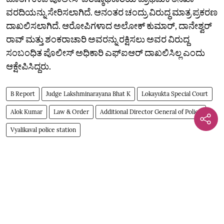
ವರದಿಯನ್ನು ಸೇರಿಸಲಾಗಿದೆ. ಆನಂತರ ಚಂದ್ರು ವಿರುದ್ಧ ಮಾತ್ರ ಪ್ರಕರಣ
ದಾಖಲಿಸಲಾಗಿದೆ. ಆರೋಪಿಗಳಾದ ಅಲೋಕ್‌ ಕುಮಾರ್‌, ದಾನೇಶ್ವರ್‌
ರಾವ್‌ ಮತ್ತು ಶಂಕರಾಚಾರಿ ಅವರನ್ನು ರಕ್ಷಿಸಲು ಅವರ ವಿರುದ್ದ
ಸಂಬಂಧಿತ ಪೊಲೀಸ್‌ ಅಧಿಕಾರಿ ಎಫ್‌ಐಆರ್‌ ದಾಖಲಿಸಿಲ್ಲ ಎಂದು
ಆಕ್ಷೇಪಿಸಿದ್ದರು.
B Report
Judge Lakshminarayana Bhat K
Lokayukta Special Court
Alok Kumar
Law & Order
Additional Director General of Police
Vyalikaval police station