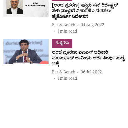
[ಲಂಚ ಪ್ರಕರಣ] ಇಬ್ಬರು ಸಬ್‌ ರಿಜಿಸ್ಟ್ರಾರ್‌
ಸೇರಿ ನಾಲ್ವರಿಗೆ ವಿಚಾರಣೆ ಎದುರಿಸಲು
ಹೈಕೋರ್ಟ್‌ ನಿರ್ದೇಶನ
Bar & Bench
04 Aug 2022
1
min read
ಸುದ್ದಿಗಳು
ಲಂಚ ಪ್ರಕರಣ: ಐಎಎಸ್‌ ಅಧಿಕಾರಿ
ಮಂಜುನಾಥ್‌ ಜಾಮೀನು ಅರ್ಜಿ ತೀರ್ಪು ಜುಲೈ
11ಕ್ಕೆ
Bar & Bench
06 Jul 2022
1
min read