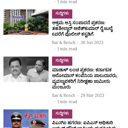
1
min read
ಸುದ್ದಿಗಳು
ಅಕ್ರಮ ಆಸ್ತಿ ಸಂಪಾದನೆ ಪ್ರಕರಣ:
ತಹಶೀಲ್ದಾರ್‌ ಅಜಿತ್‌ಕುಮಾರ್‌ ರೈ ಜುಲೈ
6ವರೆಗೆ ಪೊಲೀಸ್‌ ಕಸ್ಟಡಿಗೆ
Bar & Bench
30 Jun 2023
1
min read
ಸುದ್ದಿಗಳು
ಮಾಡಾಳ್‌ ಲಂಚ ಪ್ರಕರಣ: ಕರ್ನಾಟಕ
ಅರೋಮಾಸ್‌ ಕಂಪೆನಿಯ ಪಾಲುದಾರರು,
ವ್ಯವಸ್ಥಾಪಕರಿಗೆ ನಿರೀಕ್ಷಣಾ ಜಾಮೀನು
ಮಂಜೂರು
Bar & Bench
29 Mar 2023
1
min read
ಸುದ್ದಿಗಳು
ಪಿಎಸ್‌ಐ ಹಗರಣ: ಐಪಿಎಸ್‌ ಅಧಿಕಾರಿ