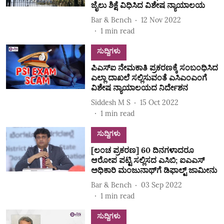
ಜೈಲು ಶಿಕ್ಷೆ ವಿಧಿಸಿದ ವಿಶೇಷ ನ್ಯಾಯಾಲಯ
Bar & Bench
12 Nov 2022
1
min read
ಸುದ್ದಿಗಳು
ಪಿಎಸ್‌ಐ ನೇಮಕಾತಿ ಪ್ರಕರಣಕ್ಕೆ ಸಂಬಂಧಿಸಿದ
ಎಲ್ಲಾ ದಾಖಲೆ ಸಲ್ಲಿಸುವಂತೆ ಎಸಿಎಂಎಂಗೆ
ವಿಶೇಷ ನ್ಯಾಯಾಲಯದ ನಿರ್ದೇಶನ
Siddesh M S
15 Oct 2022
1
min read
ಸುದ್ದಿಗಳು
[ಲಂಚ ಪ್ರಕರಣ] 60 ದಿನಗಳಾದರೂ
ಆರೋಪ ಪಟ್ಟಿ ಸಲ್ಲಿಸದ ಎಸಿಬಿ; ಐಎಎಸ್‌
ಅಧಿಕಾರಿ ಮಂಜುನಾಥ್‌ಗೆ ಡಿಫಾಲ್ಟ್‌ ಜಾಮೀನು
Bar & Bench
03 Sep 2022
1
min read
ಸುದ್ದಿಗಳು