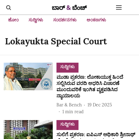
ಹೋಂ
ಸುದ್ದಿಗಳು
ಸಂದರ್ಶನಗಳು
ಅಂಕಣಗಳು
Lokayukta Special Court
ಸುದ್ದಿಗಳು
ಮುಡಾ ಪ್ರಕರಣ: ಲೋಕಾಯುಕ್ತ ಹಿಂದೆ
ಸಲ್ಲಿಸಿರುವ ವರದಿ ಆಧರಿಸಿ ವಿಚಾರಣೆ
ಮುಂದುವರಿಕೆ ಇಂಗಿತ ವ್ಯಕ್ತಪಡಿಸಿದ
ನ್ಯಾಯಾಲಯ
Bar & Bench
19 Dec 2025
1
min read
ಸುದ್ದಿಗಳು
ಸುಲಿಗೆ ಪ್ರಕರಣ: ಐಪಿಎಸ್‌ ಅಧಿಕಾರಿ ಶ್ರೀನಾಥ್‌