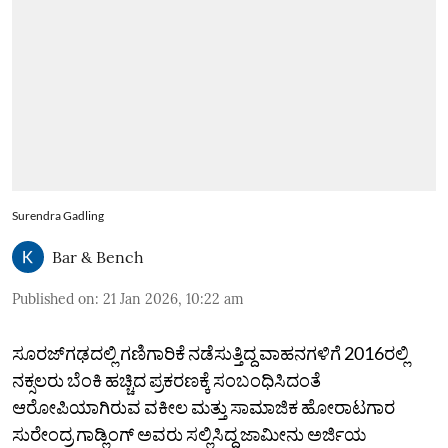
Surendra Gadling
Bar & Bench
Published on
:
21 Jan 2026, 10:22 am
ಸೂರಜ್‌ಗಢದಲ್ಲಿ ಗಣಿಗಾರಿಕೆ ನಡೆಸುತ್ತಿದ್ದ ವಾಹನಗಳಿಗೆ 2016ರಲ್ಲಿ
ನಕ್ಸಲರು ಬೆಂಕಿ ಹಚ್ಚಿದ ಪ್ರಕರಣಕ್ಕೆ ಸಂಬಂಧಿಸಿದಂತೆ
ಆರೋಪಿಯಾಗಿರುವ ವಕೀಲ ಮತ್ತು ಸಾಮಾಜಿಕ ಹೋರಾಟಗಾರ
ಸುರೇಂದ್ರ ಗಾಡ್ಲಿಂಗ್ ಅವರು ಸಲ್ಲಿಸಿದ್ದ ಜಾಮೀನು ಅರ್ಜಿಯ