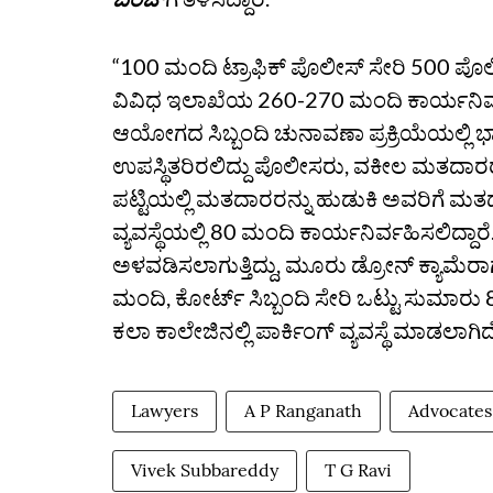
“100 ಮಂದಿ ಟ್ರಾಫಿಕ್‌ ಪೊಲೀಸ್‌ ಸೇರಿ 500 ಪೊಲ
ವಿವಿಧ ಇಲಾಖೆಯ 260-270 ಮಂದಿ ಕಾರ್ಯನಿರ್ವ
ಆಯೋಗದ ಸಿಬ್ಬಂದಿ ಚುನಾವಣಾ ಪ್ರಕ್ರಿಯೆಯಲ್ಲಿ
ಉಪಸ್ಥಿತರಿರಲಿದ್ದು ಪೊಲೀಸರು, ವಕೀಲ ಮತದಾರರು
ಪಟ್ಟಿಯಲ್ಲಿ ಮತದಾರರನ್ನು ಹುಡುಕಿ ಅವರಿಗೆ ಮತ
ವ್ಯವಸ್ಥೆಯಲ್ಲಿ 80 ಮಂದಿ ಕಾರ್ಯನಿರ್ವಹಿಸಲಿದ್ದಾರೆ.
ಅಳವಡಿಸಲಾಗುತ್ತಿದ್ದು, ಮೂರು ಡ್ರೋನ್‌ ಕ್ಯಾಮೆ
ಮಂದಿ, ಕೋರ್ಟ್‌ ಸಿಬ್ಬಂದಿ ಸೇರಿ ಒಟ್ಟು ಸುಮಾರು 
ಕಲಾ ಕಾಲೇಜಿನಲ್ಲಿ ಪಾರ್ಕಿಂಗ್‌ ವ್ಯವಸ್ಥೆ ಮಾಡಲಾ
Lawyers
A P Ranganath
Advocates
Vivek Subbareddy
T G Ravi