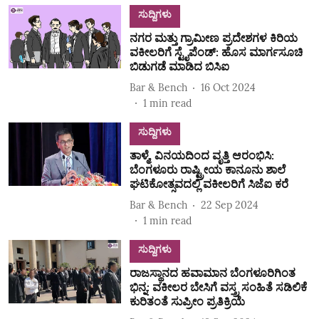
ಸುದ್ದಿಗಳು
ನಗರ ಮತ್ತು ಗ್ರಾಮೀಣ ಪ್ರದೇಶಗಳ ಕಿರಿಯ
ವಕೀಲರಿಗೆ ಸ್ಟೈಪೆಂಡ್: ಹೊಸ ಮಾರ್ಗಸೂಚಿ
ಬಿಡುಗಡೆ ಮಾಡಿದ ಬಿಸಿಐ
Bar & Bench
16 Oct 2024
1
min read
ಸುದ್ದಿಗಳು
ತಾಳ್ಮೆ, ವಿನಯದಿಂದ ವೃತ್ತಿ ಆರಂಭಿಸಿ:
ಬೆಂಗಳೂರು ರಾಷ್ಟ್ರೀಯ ಕಾನೂನು ಶಾಲೆ
ಘಟಿಕೋತ್ಸವದಲ್ಲಿ ವಕೀಲರಿಗೆ ಸಿಜೆಐ ಕರೆ
Bar & Bench
22 Sep 2024
1
min read
ಸುದ್ದಿಗಳು
ರಾಜಸ್ಥಾನದ ಹವಾಮಾನ ಬೆಂಗಳೂರಿಗಿಂತ
ಭಿನ್ನ: ವಕೀಲರ ಬೇಸಿಗೆ ವಸ್ತ್ರ ಸಂಹಿತೆ ಸಡಿಲಿಕೆ
ಕುರಿತಂತೆ ಸುಪ್ರೀಂ ಪ್ರತಿಕ್ರಿಯೆ