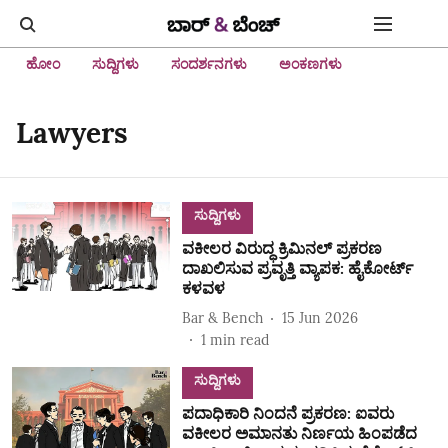
ಹೋಂ
ಸುದ್ದಿಗಳು
ಸಂದರ್ಶನಗಳು
ಅಂಕಣಗಳು
Lawyers
ಸುದ್ದಿಗಳು
ವಕೀಲರ ವಿರುದ್ಧ ಕ್ರಿಮಿನಲ್ ಪ್ರಕರಣ
ದಾಖಲಿಸುವ ಪ್ರವೃತ್ತಿ ವ್ಯಾಪಕ: ಹೈಕೋರ್ಟ್
ಕಳವಳ
Bar & Bench
15 Jun 2026
1
min read
ಸುದ್ದಿಗಳು
ಪದಾಧಿಕಾರಿ ನಿಂದನೆ ಪ್ರಕರಣ: ಐವರು
ವಕೀಲರ ಅಮಾನತು ನಿರ್ಣಯ ಹಿಂಪಡೆದ