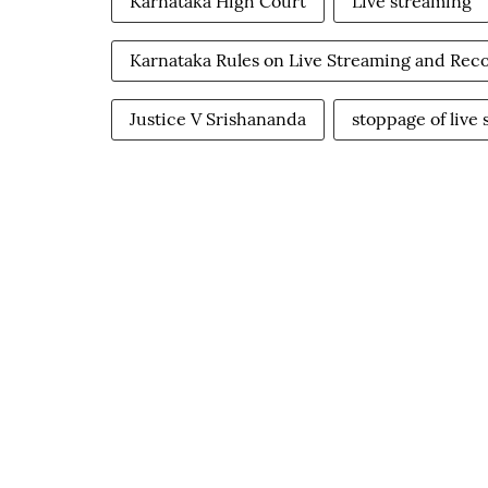
Karnataka High Court
Live streaming
Karnataka Rules on Live Streaming and Rec
Justice V Srishananda
stoppage of live