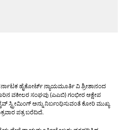
ಕರ್ನಾಟಕ ಹೈಕೋರ್ಟ್‌ ನ್ಯಾಯಮೂರ್ತಿ ವಿ ಶ್ರೀಶಾನಂದ
ಗಳೂರಿನ ವಕೀಲರ ಸಂಘವು (ಎಎಬಿ) ಗಂಭೀರ ಆಕ್ಷೇಪ
ಲೈವ್‌ ಸ್ಟ್ರೀಮಿಂಗ್‌ ಅನ್ನು ನಿರ್ಬಂಧಿಸುವಂತೆ ಕೋರಿ ಮುಖ್ಯ
ರವಾರ ಪತ್ರ ಬರೆದಿದೆ.