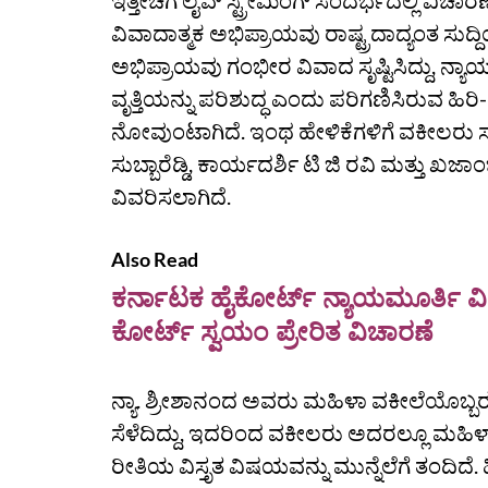
ಇತ್ತೀಚೆಗೆ ಲೈವ್‌ ಸ್ಟ್ರೀಮಿಂಗ್‌ ಸಂದರ್ಭದಲ್ಲಿ ವಿ
ವಿವಾದಾತ್ಮಕ ಅಭಿಪ್ರಾಯವು ರಾಷ್ಟ್ರದಾದ್ಯಂತ ಸುದ್ದಿ
ಅಭಿಪ್ರಾಯವು ಗಂಭೀರ ವಿವಾದ ಸೃಷ್ಟಿಸಿದ್ದು, ನ್
ವೃತ್ತಿಯನ್ನು ಪರಿಶುದ್ಧ ಎಂದು ಪರಿಗಣಿಸಿರುವ ಹಿ
ನೋವುಂಟಾಗಿದೆ. ಇಂಥ ಹೇಳಿಕೆಗಳಿಗೆ ವಕೀಲರು ಸಹ ಆಕ
ಸುಬ್ಬಾರೆಡ್ಡಿ, ಕಾರ್ಯದರ್ಶಿ ಟಿ ಜಿ ರವಿ ಮತ್ತು ಖ
ವಿವರಿಸಲಾಗಿದೆ.
Also Read
ಕರ್ನಾಟಕ ಹೈಕೋರ್ಟ್ ನ್ಯಾಯಮೂರ್ತಿ ವಿ. 
ಕೋರ್ಟ್‌ ಸ್ವಯಂ ಪ್ರೇರಿತ ವಿಚಾರಣೆ
ನ್ಯಾ. ಶ್ರೀಶಾನಂದ ಅವರು ಮಹಿಳಾ ವಕೀಲೆಯೊಬ್ಬರನ
ಸೆಳೆದಿದ್ದು, ಇದರಿಂದ ವಕೀಲರು ಅದರಲ್ಲೂ ಮಹಿಳಾ
ರೀತಿಯ ವಿಸ್ತೃತ ವಿಷಯವನ್ನು ಮುನ್ನೆಲೆಗೆ ತಂದಿದೆ