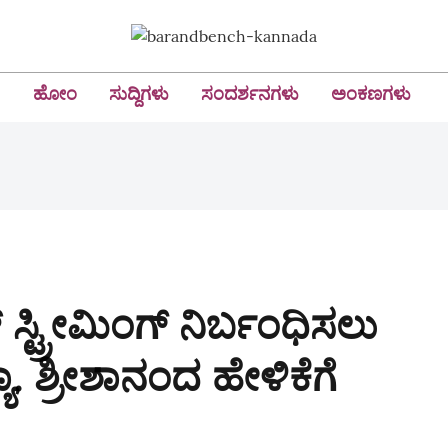
ಹೋಂ
ಸುದ್ದಿಗಳು
ಸಂದರ್ಶನಗಳು
ಅಂಕಣಗಳು
 ಸ್ಟ್ರೀಮಿಂಗ್‌ ನಿರ್ಬಂಧಿಸಲು
ಾ. ಶ್ರೀಶಾನಂದ ಹೇಳಿಕೆಗೆ