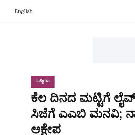
English
ಸುದ್ದಿಗಳು
ಕೆಲ ದಿನದ ಮಟ್ಟಿಗೆ ಲೈವ್‌
ಸಿಜೆಗೆ ಎಎಬಿ ಮನವಿ; ನ್ಯ
ಆಕ್ಷೇಪ