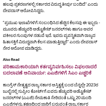
ಹಲವು ಪ್ರಕರಣಗಳಲ್ಲಿ ಸರ್ಕಾರದ ವಿರುದ್ಧ ತೀರ್ಪು ಬಂದಿದೆ” ಎಂದು
ದೇವದಾಸ್‌ ಆರೋಪಿಸಿದ್ದರು.
“ಪ್ರಮುಖ ಇಲಾಖೆಗಳಿಗೆ ಸಂಬಂಧಿಸಿದ ಹೆಚ್ಚಿನ ಕೆಲಸವು ಈ ಇಬ್ಬರು -
ಮೂವರು ಹೆಚ್ಚುವರಿ ಅಡ್ವೊಕೇಟ್‌ ಜನರಲ್‌ಗಳು ಹಾಗೂ ಅವರ
ವಕೀಲರ ಗುಂಪುಗಳ ನಡುವೆ ಇದೆ. ಇವರು ವ್ಯವಸ್ಥಿತವಾಗಿ ರಾಜ್ಯದ
ಹಿತಾಸಕ್ತಿಗೆ ವಿರುದ್ಧವಾಗಿ ಕೆಲಸ ಮಾಡುತ್ತಿದ್ದಾರೆ” ಎಂದು ದೇವದಾಸ್‌
ನೇರ ಆರೋಪ ಮಾಡಿದ್ದರು.
Also Read
ಪರಿಣಾಮಕಾರಿಯಾಗಿ ಕರ್ತವ್ಯನಿರ್ವಹಿಸಲು ವಿಫಲರಾದರೆ
ಬದಲಾವಣೆ ಅನಿವಾರ್ಯ: ಎಎಜಿಗಳಿಗೆ ಸಿಎಂ ಎಚ್ಚರಿಕೆ
ಕಾಂಗ್ರೆಸ್‌ ನೇತೃತ್ವದ ರಾಜ್ಯ ಸರ್ಕಾರ ಅಸ್ತಿತ್ವಕ್ಕೆ ಬಂದ ಬೆನ್ನಲ್ಲೇ 2023ರ
ಜುಲೈನಲ್ಲಿ ಸುಪ್ರೀಂ ಕೋರ್ಟ್‌ಗೆ ಐವರು ಹೆಚ್ಚುವರಿ ಅಡ್ವೊಕೇಟ್‌
ಜನರಲ್‌ಗಳ (ಎಎಜಿ) ನೇಮಕಾತಿ ಸೇರಿದಂತೆ ಒಟ್ಟು 20 ಮಂದಿ
ಎಎಜಿಗಳನ್ನು ತಕ್ಷಣದಿಂದ ಜಾರಿಗೆ ಬರುವಂತೆ ರಾಜ್ಯ ಸರ್ಕಾರ