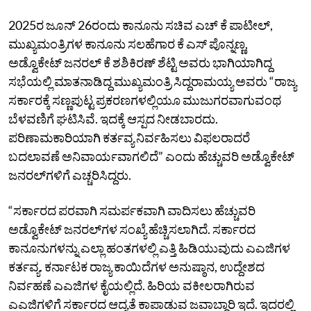
2025ರ ಜೂನ್‌ 26ರಂದು ಕಾನೂನು ಸಚಿವ ಎಚ್‌ ಕೆ ಪಾಟೀಲ್‌,
ಮುಖ್ಯಮಂತ್ರಿಗಳ ಕಾನೂನು ಸಲಹೆಗಾರ ಕೆ ಎಸ್‌ ಪೊನ್ನಣ್ಣ,
ಅಡ್ವೊಕೇಟ್‌ ಜನರಲ್‌ ಕೆ ಶಶಿಕಿರಣ್‌ ಶೆಟ್ಟಿ ಅವರು ಭಾಗಿಯಾಗಿದ್ದ
ಸಭೆಯಲ್ಲಿ ಮಾತನಾಡಿದ್ದ ಮುಖ್ಯಮಂತ್ರಿ ಸಿದ್ದರಾಮಯ್ಯ ಅವರು “ರಾಜ್ಯ
ಸರ್ಕಾರಕ್ಕೆ ಸಣ್ಣಪುಟ್ಟ ಪ್ರಕರಣಗಳಲ್ಲಿಯೂ ಮುಜುಗರವಾಗುವಂಥ
ಬೆಳವಣಿಗೆ ಘಟಿಸಿವೆ. ಇದಕ್ಕೆ ಆಸ್ಪದ ನೀಡಬಾರದು.
ಪರಿಣಾಮಕಾರಿಯಾಗಿ ಕರ್ತವ್ಯ ನಿರ್ವಹಿಸಲು ವಿಫಲರಾದರೆ
ಬದಲಾವಣೆ ಅನಿವಾರ್ಯವಾಗಲಿದೆ” ಎಂದು ಹೆಚ್ಚುವರಿ ಅಡ್ವೊಕೇಟ್‌
ಜನರಲ್‌ಗಳಿಗೆ ಎಚ್ಚರಿಸಿದ್ದರು.
“ಸರ್ಕಾರದ ಪರವಾಗಿ ಸಮರ್ಪಕವಾಗಿ ವಾದಿಸಲು ಹೆಚ್ಚುವರಿ
ಅಡ್ವೊಕೇಟ್‌ ಜನರಲ್‌ಗಳ ಸಂಖ್ಯೆ ಹೆಚ್ಚಿಸಲಾಗಿದೆ. ಸರ್ಕಾರದ
ಕಾನೂನುಗಳನ್ನು ಎಲ್ಲಾ ಹಂತಗಳಲ್ಲಿ ಎತ್ತಿ ಹಿಡಿಯುವುದು ಎಎಜಿಗಳ
ಕರ್ತವ್ಯ. ಕರ್ನಾಟಕ ರಾಜ್ಯ ಕಾಯಿದೆಗಳ ಅನುಷ್ಠಾನ, ಉದ್ದೇಶದ
ನಿರ್ವಹಣೆ ಎಎಜಿಗಳ ಕೈಯಲ್ಲಿದೆ. ಹಿರಿಯ ವಕೀಲರಾಗಿರುವ
ಎಎಜಿಗಳಿಗೆ ಸರ್ಕಾರದ ಆದ್ಯತೆ ಕಾಪಾಡುವ ಜವಾಬ್ದಾರಿ ಇದೆ. ಇದರಲ್ಲಿ