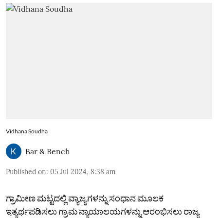
Vidhana Soudha
Bar & Bench
Published on
:
05 Jul 2024, 8:38 am
ಗ್ರಾಮೀಣ ಮಟ್ಟದಲ್ಲಿ ವ್ಯಾಜ್ಯಗಳನ್ನು ಸಂಧಾನ ಮೂಲಕ
ಇತ್ಯರ್ಥಪಡಿಸಲು ಗ್ರಾಮ ನ್ಯಾಯಾಲಯಗಳನ್ನು ಆರಂಭಿಸಲು ರಾಜ್ಯ