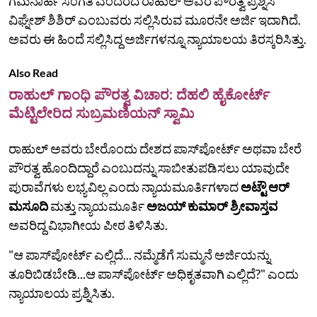
ಗಮನಾರ್ಹ ಸಂಗತಿ ಎಂದರದೆ ರಾಹುಲ್‌ ಅವರ ಪೌರತ್ವ ಪ್ರಶ್ನಿಸಿ
ವಿಘ್ನೇಶ್ ಶಿಶಿರ್ ಎಂಬುವರು ಸಲ್ಲಿಸಿರುವ ಮೂರನೇ ಅರ್ಜಿ ಇದಾಗಿದೆ.
ಅವರು ಈ ಹಿಂದೆ ಸಲ್ಲಿಸಿದ್ದ ಅರ್ಜಿಗಳನ್ನೂ ನ್ಯಾಯಾಲಯ ತಿರಸ್ಕರಿಸಿತ್ತು.
Also Read
ರಾಹುಲ್‌ ಗಾಂಧಿ ಪೌರತ್ವ ವಿಚಾರ: ದೆಹಲಿ ಹೈಕೋರ್ಟ್‌
ಮೆಟ್ಟಿಲೇರಿದ ಸುಬ್ರಮಣಿಯನ್‌ ಸ್ವಾಮಿ
ರಾಹುಲ್ ಅವರು ಬೇರೊಂದು ದೇಶದ ಪಾಸ್‌ಪೋರ್ಟ್‌ ಅಥವಾ ಬೇರೆ
ಪೌರತ್ವ ಹೊಂದಿದ್ದಾರೆ ಎಂಬುದನ್ನು ಸಾಬೀತುಪಡಿಸಲು ಯಾವುದೇ
ಪುರಾವೆಗಳು ಲಭ್ಯವಿಲ್ಲ ಎಂದು ನ್ಯಾಯಮೂರ್ತಿಗಳಾದ
ಅಟ್ಟೌ ಆರ್
ಮಸೂದಿ
ಮತ್ತು ನ್ಯಾಯಮೂರ್ತಿ
ಅಜಯ್ ಕುಮಾರ್ ಶ್ರೀವಾಸ್ತವ
ಅವರಿದ್ದ ವಿಭಾಗೀಯ ಪೀಠ ತಿಳಿಸಿತು.
"ಆ ಪಾಸ್‌ಪೋರ್ಟ್ ಎಲ್ಲಿದೆ... ನಮ್ಮೆಡೆಗೆ ಸುಮ್ಮನೆ ಅರ್ಜಿಯನ್ನು
ತೂರಿಬಿಡಬೇಡಿ...ಆ ಪಾಸ್‌ಪೋರ್ಟ್ ಅಧಿಕೃತವಾಗಿ ಎಲ್ಲಿದೆ?" ಎಂದು
ನ್ಯಾಯಾಲಯ ಪ್ರಶ್ನಿಸಿತು.