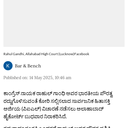
Rahul Gandhi, Allahabad High Court (Lucknow)Facebook
Bar & Bench
Published on
:
14 May 2025, 10:46 am
ಕಾಂಗ್ರೆಸ್ ನಾಯಕ ರಾಹುಲ್ ಗಾಂಧಿ ಅವರ ಭಾರತೀಯ ಪೌರತ್ವ
ರದ್ದುಗೊಳಿಸುವಂತೆ ಕೋರಿ ಸಲ್ಲಿಸಲಾದ ಸಾರ್ವಜನಿಕ ಹಿತಾಸಕ್ತಿ
ಅರ್ಜಿಯ (ಪಿಐಎಲ್) ವಿಚಾರಣೆ ನಡೆಸಲು ಅಲಾಹಾಬಾದ್
ಹೈಕೋರ್ಟ್ ಬುಧವಾರ ನಿರಾಕರಿಸಿದೆ.