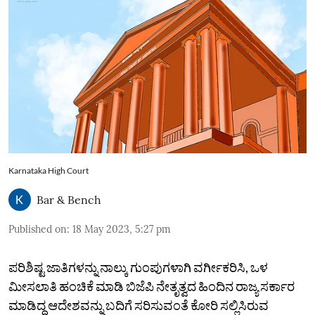
Karnataka High Court
Bar & Bench
Published on
:
18 May 2023, 5:27 pm
ಪರಿಶಿಷ್ಟ ಜಾತಿಗಳನ್ನು ನಾಲ್ಕು ಗುಂಪುಗಳಾಗಿ ವರ್ಗೀಕರಿಸಿ, ಒಳ
ಮೀಸಲಾತಿ ಹಂಚಿಕೆ ಮಾಡಿ ಬಿಜೆಪಿ ನೇತೃತ್ವದ ಹಿಂದಿನ ರಾಜ್ಯ ಸರ್ಕಾರ
ಮಾಡಿದ್ದ ಆದೇಶವನ್ನು ಬದಿಗೆ ಸರಿಸುವಂತೆ ಕೋರಿ ಸಲ್ಲಿಸಿರುವ