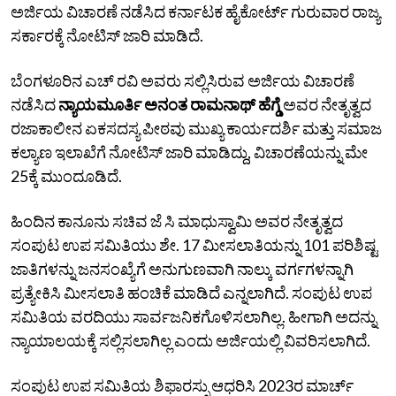
ಅರ್ಜಿಯ ವಿಚಾರಣೆ ನಡೆಸಿದ ಕರ್ನಾಟಕ ಹೈಕೋರ್ಟ್‌ ಗುರುವಾರ ರಾಜ್ಯ
ಸರ್ಕಾರಕ್ಕೆ ನೋಟಿಸ್‌ ಜಾರಿ ಮಾಡಿದೆ.
ಬೆಂಗಳೂರಿನ ಎಚ್‌ ರವಿ ಅವರು ಸಲ್ಲಿಸಿರುವ ಅರ್ಜಿಯ ವಿಚಾರಣೆ
ನಡೆಸಿದ
ನ್ಯಾಯಮೂರ್ತಿ ಅನಂತ ರಾಮನಾಥ್‌ ಹೆಗ್ಡೆ
ಅವರ ನೇತೃತ್ವದ
ರಜಾಕಾಲೀನ ಏಕಸದಸ್ಯ ಪೀಠವು ಮುಖ್ಯ ಕಾರ್ಯದರ್ಶಿ ಮತ್ತು ಸಮಾಜ
ಕಲ್ಯಾಣ ಇಲಾಖೆಗೆ ನೋಟಿಸ್‌ ಜಾರಿ ಮಾಡಿದ್ದು, ವಿಚಾರಣೆಯನ್ನು ಮೇ
25ಕ್ಕೆ ಮುಂದೂಡಿದೆ.
ಹಿಂದಿನ ಕಾನೂನು ಸಚಿವ ಜೆ ಸಿ ಮಾಧುಸ್ವಾಮಿ ಅವರ ನೇತೃತ್ವದ
ಸಂಪುಟ ಉಪ ಸಮಿತಿಯು ಶೇ. 17 ಮೀಸಲಾತಿಯನ್ನು 101 ಪರಿಶಿಷ್ಟ
ಜಾತಿಗಳನ್ನು ಜನಸಂಖ್ಯೆಗೆ ಅನುಗುಣವಾಗಿ ನಾಲ್ಕು ವರ್ಗಗಳನ್ನಾಗಿ
ಪ್ರತ್ಯೇಕಿಸಿ ಮೀಸಲಾತಿ ಹಂಚಿಕೆ ಮಾಡಿದೆ ಎನ್ನಲಾಗಿದೆ. ಸಂಪುಟ ಉಪ
ಸಮಿತಿಯ ವರದಿಯು ಸಾರ್ವಜನಿಕಗೊಳಿಸಲಾಗಿಲ್ಲ. ಹೀಗಾಗಿ ಅದನ್ನು
ನ್ಯಾಯಾಲಯಕ್ಕೆ ಸಲ್ಲಿಸಲಾಗಿಲ್ಲ ಎಂದು ಅರ್ಜಿಯಲ್ಲಿ ವಿವರಿಸಲಾಗಿದೆ.
ಸಂಪುಟ ಉಪ ಸಮಿತಿಯ ಶಿಫಾರಸ್ಸು ಆಧರಿಸಿ 2023ರ ಮಾರ್ಚ್‌