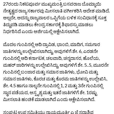
27ರಂದು ನಿಕಟಪೂರ್ವ ಮುಖ್ಯಮಂತ್ರಿ ಬಸವರಾಜ ಬೊಮ್ಮಾಯಿ
ನೇತೃತ್ವದ ರಾಜ್ಯ ಸರ್ಕಾರವು ಮೀಸಲಾತಿ ವರ್ಗೀಕರಿಸಿ ಆದೇಶ ಮಾಡಿದೆ.
ಅಲ್ಲದೇ, ಅದನ್ನು ರಾಜ್ಯಪಾಲರ ಒಪ್ಪಿಗೆಯ ಬಳಿಕ ಸಂವಿಧಾನಕ್ಕೆ ಸೂಕ್ತ
ತಿದ್ದುಪಡಿ ಮಾಡಲು ಕೇಂದ್ರ ಸರ್ಕಾರಕ್ಕೆ ಶಿಫಾರಸ್ಸು ಮಾಡಲು
ನಿರ್ಧರಿಸಿದೆ ಎಂದು ಅರ್ಜಿಯಲ್ಲಿ ಆಕ್ಷೇಪಿಸಲಾಗಿದೆ.
ಮೊದಲ ಗುಂಪಿನಲ್ಲಿ ಆದಿ ದ್ರಾವಿಡ, ಭಾಂಬಿ, ಮಾದಿಗ, ಸಮಗಾರ
ಜಾತಿಗಳನ್ನು ಉಲ್ಲೇಖಿಸಲಾಗಿದ್ದು, ಅವುಗಳಿಗೆ ಶೇ. 6, ಎರಡನೇ
ಗುಂಪಿನಲ್ಲಿ ಆದಿ ಕರ್ನಾಟಕ, ಚಲವಾದಿ, ಚನ್ನದಾಸರ, ಹೊಲೆಯ,
ಮಹರ್‌ ಜಾರಿಗಳನ್ನು ಉಲ್ಲೇಖಿಸಿದ್ದು, ಅವುಗಳಿಗೆ ಶೇ. 5..5, ಮೂರನೇ
ಗುಂಪಿನಲ್ಲಿ ಬಂಜಾರ ಮತ್ತು ಸಮಾನ ಜಾತಿಗಳು, ಭೋವಿ ಮತ್ತು
ಸಮಾನ ಜಾತಿಗಳು, ಕೊರಚ ಮತ್ತು ಕೊರಮ ಜಾತಿಗಳನ್ನು ಉಲ್ಲೇಖಿಸಿ,
ಶೇ. 4.5 ಹಾಗೂ ನಾಲ್ಕನೇ ಗುಂಪಿನಲ್ಲಿ 1, 2 ಮತ್ತು 3ನೇ ಗುಂಪಿನಲ್ಲಿ
ಸ್ಥಾನ ಪಡೆಯದ, ಅಸ್ಪೃಶ್ಯ ಮತ್ತು ಇತರೆ ಜಾತಿಗಳಿಗೆ ಶೇ. 1ರಷ್ಟು
ಮೀಸಲಾತಿ ಹಂಚಿಕೆ ಮಾಡಲಾಗಿದೆ ಎಂದು ಆಕ್ಷೇಪಿಸಲಾಗಿದೆ.
ಸಂಪುಟ ಉಪ ಸಮಿತಿಯು ನ್ಯಾಯಮೂರ್ತಿ ಎ ಜೆ ಸದಾಶಿವ