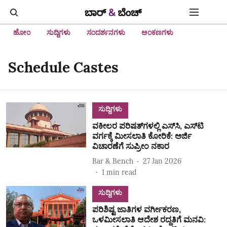
ಹೋಂ
ಸುದ್ದಿಗಳು
ಸಂದರ್ಶನಗಳು
ಅಂಕಣಗಳು
Schedule Castes
ಸುದ್ದಿಗಳು
ವಕೀಲರ ಪರಿಷತ್‌ಗಳಲ್ಲಿ ಎಸ್‌ಸಿ, ಎಸ್‌ಟಿ
ವರ್ಗಕ್ಕೆ ಮೀಸಲಾತಿ ಕೋರಿಕೆ: ಅರ್ಜಿ
ವಿಚಾರಣೆಗೆ ಸುಪ್ರೀಂ ನಕಾರ
Bar & Bench
27 Jan 2026
1
min read
ಸುದ್ದಿಗಳು
ಪರಿಶಿಷ್ಟ ಜಾತಿಗಳ ವರ್ಗೀಕರಣ,
ಒಳಮೀಸಲಾತಿ ಆದೇಶ ರದ್ದತಿಗೆ ಮನವಿ: