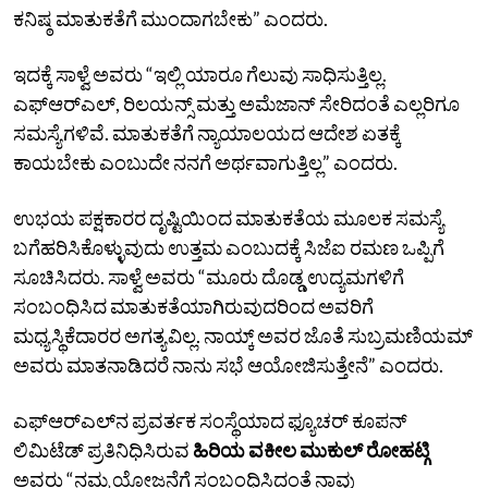
ಕನಿಷ್ಠ ಮಾತುಕತೆಗೆ ಮುಂದಾಗಬೇಕು” ಎಂದರು.
ಇದಕ್ಕೆ ಸಾಳ್ವೆ ಅವರು “ಇಲ್ಲಿ ಯಾರೂ ಗೆಲುವು ಸಾಧಿಸುತ್ತಿಲ್ಲ.
ಎಫ್‌ಆರ್‌ಎಲ್‌, ರಿಲಯನ್ಸ್‌ ಮತ್ತು ಅಮೆಜಾನ್‌ ಸೇರಿದಂತೆ ಎಲ್ಲರಿಗೂ
ಸಮಸ್ಯೆಗಳಿವೆ. ಮಾತುಕತೆಗೆ ನ್ಯಾಯಾಲಯದ ಆದೇಶ ಏತಕ್ಕೆ
ಕಾಯಬೇಕು ಎಂಬುದೇ ನನಗೆ ಅರ್ಥವಾಗುತ್ತಿಲ್ಲ” ಎಂದರು.
ಉಭಯ ಪಕ್ಷಕಾರರ ದೃಷ್ಟಿಯಿಂದ ಮಾತುಕತೆಯ ಮೂಲಕ ಸಮಸ್ಯೆ
ಬಗೆಹರಿಸಿಕೊಳ್ಳುವುದು ಉತ್ತಮ ಎಂಬುದಕ್ಕೆ ಸಿಜೆಐ ರಮಣ ಒಪ್ಪಿಗೆ
ಸೂಚಿಸಿದರು. ಸಾಳ್ವೆ ಅವರು “ಮೂರು ದೊಡ್ಡ ಉದ್ಯಮಗಳಿಗೆ
ಸಂಬಂಧಿಸಿದ ಮಾತುಕತೆಯಾಗಿರುವುದರಿಂದ ಅವರಿಗೆ
ಮಧ್ಯಸ್ಥಿಕೆದಾರರ ಅಗತ್ಯವಿಲ್ಲ. ನಾಯ್ಕ್‌ ಅವರ ಜೊತೆ ಸುಬ್ರಮಣಿಯಮ್‌
ಅವರು ಮಾತನಾಡಿದರೆ ನಾನು ಸಭೆ ಆಯೋಜಿಸುತ್ತೇನೆ” ಎಂದರು.
ಎಫ್‌ಆರ್‌ಎಲ್‌ನ ಪ್ರವರ್ತಕ ಸಂಸ್ಥೆಯಾದ ಫ್ಯೂಚರ್‌ ಕೂಪನ್‌
ಲಿಮಿಟೆಡ್‌ ಪ್ರತಿನಿಧಿಸಿರುವ
ಹಿರಿಯ ವಕೀಲ ಮುಕುಲ್‌ ರೋಹಟ್ಗಿ
ಅವರು “ನಮ್ಮ ಯೋಜನೆಗೆ ಸಂಬಂಧಿಸಿದಂತೆ ನಾವು