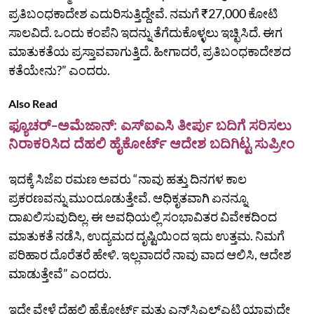
ಪ್ರತಿಬಂಧಕಾದೇಶ ಎದುರಿಸುತ್ತಿದ್ದೇವೆ. ನಮಗೆ ₹27,000 ಕೋಟಿ
ಸಾಲವಿದೆ. ಒಂದು ಕಂಪೆನಿ ಇದನ್ನು ತೆಗೆದುಕೊಳ್ಳಲು ಇಚ್ಛಿಸಿದೆ. ಈಗ
ಮಾತುಕತೆಯ ಪ್ರಸ್ತಾವವಾಗುತ್ತಿದೆ. ಹೀಗಾದರೆ, ಪ್ರತಿಬಂಧಕಾದೇಶದ
ಕತೆಯೇನು?” ಎಂದರು.
Also Read
ಫ್ಯೂಚರ್‌-ಅಮೆಜಾನ್‌: ಎಸ್‌ಐಎಸಿ ತೀರ್ಪು ಬದಿಗೆ ಸರಿಸಲು
ನಿರಾಕರಿಸಿದ ದೆಹಲಿ ಹೈಕೋರ್ಟ್‌ ಆದೇಶ ಬದಿಗಿಟ್ಟ ಸುಪ್ರೀಂ
ಇದಕ್ಕೆ ಸಿಜೆಐ ರಮಣ ಅವರು “ನಾವು ಹತ್ತು ದಿನಗಳ ಕಾಲ
ಪ್ರಕರಣವನ್ನು ಮುಂದೂಡುತ್ತೇವೆ. ಆಧಿಕೃತವಾಗಿ ಏನನ್ನೂ
ದಾಖಲಿಸುವುದಿಲ್ಲ. ಈ ಅವಧಿಯಲ್ಲಿ ಸಂಭಾವಿತರ ವಿವೇಕದಿಂದ
ಮಾತುಕತೆ ನಡೆಸಿ, ಉದ್ಯಮದ ದೃಷ್ಟಿಯಿಂದ ಇದು ಉತ್ತಮ. ನಿಮಗೆ
ಪರಿಹಾರ ದೊರೆತರೆ ಹೇಳಿ. ಇಲ್ಲವಾದರೆ ನಾವು ವಾದ ಆಲಿಸಿ, ಆದೇಶ
ಮಾಡುತ್ತೇವೆ” ಎಂದರು.
ಇದೇ ವೇಳೆ ದೆಹಲಿ ಹೈಕೋರ್ಟ್‌ ಮತ್ತು ಎನ್‌ಸಿಎಲ್‌ಎಟಿ ಯಾವುದೇ