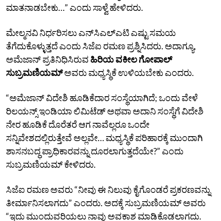
ಮಾತನಾಡಬೇಕು…” ಎಂದು ಸಾಳ್ವೆ ಹೇಳಿದರು.
ಮೇಲ್ಮನವಿ ನಿರ್ಧರಿಸಲು ಎನ್‌ಸಿಎಲ್‌ಎಟಿ ಎಷ್ಟು ಸಮಯ
ತೆಗೆದುಕೊಳ್ಳುತ್ತದೆ ಎಂದು ಸಿಜೆಐ ರಮಣ ಪ್ರಶ್ನಿಸಿದರು. ಅದಾಗ್ಯೂ,
ಅಮೆಜಾನ್‌ ಪ್ರತಿನಿಧಿಸಿರುವ
ಹಿರಿಯ ವಕೀಲ ಗೋಪಾಲ್‌
ಸುಬ್ರಮಣಿಯಮ್‌
ಅವರು ಮಧ್ಯಸ್ಥಿಕೆ ಉಳಿಯಬೇಕು ಎಂದರು.
“ಅಮೆಜಾನ್‌ ವಿದೇಶಿ ಹೂಡಿಕೆದಾರ ಸಂಸ್ಥೆಯಾಗಿದೆ; ಒಂದು ವೇಳೆ
ರಿಲಯನ್ಸ್‌ ಇಂಡಿಯಾ ಲಿಮಿಟೆಡ್‌ ಅಥವಾ ಅದಾನಿ ಸಂಸ್ಥೆಗೆ ವಿದೇಶಿ
ನೇರ ಹೂಡಿಕೆ ದೊರೆತರೆ ಆಗ ನಾವೆಲ್ಲರೂ ಒಂದೇ
ಸನ್ನಿವೇಶದಲ್ಲಿರುತ್ತೇವೆ ಅಲ್ಲವೇ… ಮಧ್ಯಸ್ಥಿಕೆ ಪರಿಹಾರಕ್ಕೆ ಮುಂದಾಗಿ
ಶಾಸನಬದ್ಧ ಪ್ರಾಧಿಕಾರವನ್ನು ದೂರಲಾಗುತ್ತದೆಯೇ?” ಎಂದು
ಸುಬ್ರಮಣಿಯಮ್‌ ಕೇಳಿದರು.
ಸಿಜೆಐ ರಮಣ ಅವರು “ನೀವು ಈ ನಿಲುವು ಕೈಗೊಂಡರೆ ಪ್ರಕರಣವನ್ನು
ತೀರ್ಮಾನಿಸಲಾಗದು” ಎಂದರು. ಅದಕ್ಕೆ ಸುಬ್ರಮಣಿಯಮ್‌ ಅವರು
“ಇದು ಮುಂದುವರಿಯಲು ನಾವು ಅವಕಾಶ ಮಾಡಿಕೊಡಲಾಗದು.