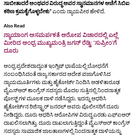
ಸಾಬೀತಾದರೆ ಅಂಥವರ ವಿರುದ್ಧ ಅವರ ಸ್ಥಾನಮಾನಗಳ ಆಚೆಗೆ ಸಿಬಿಐ
ಕಠಿಣ ಕ್ರಮಕೈಗೊಳ್ಳಬೇಕು”
ಎಂದು ನ್ಯಾಯಪೀಠ ಹೇಳಿದೆ.
Also Read
ನ್ಯಾಯಾಂಗ ಅಸಮರ್ಪಕತೆ ಆರೋಪ ವಿಚಾರದಲ್ಲಿ ಎಲ್ಲೆ
ಮೀರಿದ ಆಂಧ್ರ ಮುಖ್ಯಮಂತ್ರಿ ಜಗನ್ ರೆಡ್ಡಿ: 'ಸುಪ್ರೀಂ'ಗೆ
ದೂರು
ಆಂಧ್ರ ಪ್ರದೇಶದಾದ್ಯಂತ ಇಂಗ್ಲಿಷ್ ಭಾಷೆಯಲ್ಲಿ ಬೋಧನೆಗೆ
ಸಂಬಂಧಿಸಿದಂತೆ ರಾಜ್ಯ ಸರ್ಕಾರದ ಆದೇಶ ವಜಾಗೊಳಿಸಿದ
ನ್ಯಾಯಮೂರ್ತಿಗಳು ಮತ್ತು ಹೈಕೋರ್ಟ್ ನಿಂದಿಸಿ ಆಡಳಿತಾರೂಢ
ವೈಎಸ್‌ಆರ್ ಕಾಂಗ್ರೆಸ್ ಸದಸ್ಯರು ಮೊದಲ ಸುತ್ತಿನಲ್ಲಿ ನಿಂದನಾತ್ಮಕ
ಪೋಸ್ಟ್ ಗಳ ಮೂಲಕ ದಾಳಿ ನಡೆಸಿದ್ದರು. ಇದನ್ನು ಆಧರಿಸಿ
ಹೈಕೋರ್ಟ್‌ನ ರಿಜಿಸ್ಟ್ರಾರ್‌ ಜನರಲ್ ಅವರು ಪೊಲೀಸರಿಗೆ ದೂರು
ನೀಡಿದ್ದರು. ದೂರು ಆಧರಿಸಿ ಆರೋಪಿಗಳ ವಿರುದ್ಧ ಎರಡು ಎಫ್‌ಐಆರ್
ದಾಖಲಿಸಲಾಗಿತ್ತು. ದೂರು ದಾಖಲಾಗುತ್ತಿದ್ದಂತೆ ವೈಎಸ್‌ಆರ್ ಕಾಂಗ್ರೆಸ್
ಸದಸ್ಯರು ಸಾಮಾಜಿಕ ಜಾಲತಾಣಗಳಲ್ಲಿ ನಿಂದನಾತ್ಮಕ ದಾಳಿಯನ್ನು