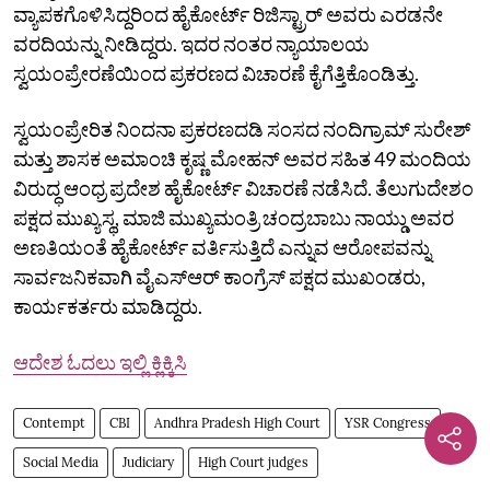
ವ್ಯಾಪಕಗೊಳಿಸಿದ್ದರಿಂದ ಹೈಕೋರ್ಟ್ ರಿಜಿಸ್ಟ್ರಾರ್‌ ಅವರು ಎರಡನೇ
ವರದಿಯನ್ನು ನೀಡಿದ್ದರು. ಇದರ ನಂತರ ನ್ಯಾಯಾಲಯ
ಸ್ವಯಂಪ್ರೇರಣೆಯಿಂದ ಪ್ರಕರಣದ ವಿಚಾರಣೆ ಕೈಗೆತ್ತಿಕೊಂಡಿತ್ತು.
ಸ್ವಯಂಪ್ರೇರಿತ ನಿಂದನಾ ಪ್ರಕರಣದಡಿ ಸಂಸದ ನಂದಿಗ್ರಾಮ್ ಸುರೇಶ್
ಮತ್ತು ಶಾಸಕ ಅಮಾಂಚಿ ಕೃಷ್ಣ ಮೋಹನ್‌ ಅವರ ಸಹಿತ 49 ಮಂದಿಯ
ವಿರುದ್ಧ ಆಂಧ್ರ ಪ್ರದೇಶ ಹೈಕೋರ್ಟ್ ವಿಚಾರಣೆ ನಡೆಸಿದೆ. ತೆಲುಗುದೇಶಂ
ಪಕ್ಷದ ಮುಖ್ಯಸ್ಥ, ಮಾಜಿ ಮುಖ್ಯಮಂತ್ರಿ ಚಂದ್ರಬಾಬು ನಾಯ್ಡು ಅವರ
ಅಣತಿಯಂತೆ ಹೈಕೋರ್ಟ್ ವರ್ತಿಸುತ್ತಿದೆ ಎನ್ನುವ ಆರೋಪವನ್ನು
ಸಾರ್ವಜನಿಕವಾಗಿ ವೈಎಸ್‌ಆರ್ ಕಾಂಗ್ರೆಸ್‌ ಪಕ್ಷದ ಮುಖಂಡರು,
ಕಾರ್ಯಕರ್ತರು ಮಾಡಿದ್ದರು.
ಆದೇಶ ಓದಲು ಇಲ್ಲಿ ಕ್ಲಿಕ್ಕಿಸಿ
Contempt
CBI
Andhra Pradesh High Court
YSR Congress
Social Media
Judiciary
High Court judges