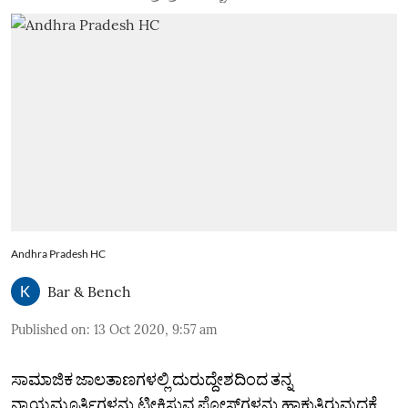
Andhra Pradesh HC
Bar & Bench
Published on
:
13 Oct 2020, 9:57 am
ಸಾಮಾಜಿಕ ಜಾಲತಾಣಗಳಲ್ಲಿ ದುರುದ್ದೇಶದಿಂದ ತನ್ನ
ನ್ಯಾಯಮೂರ್ತಿಗಳನ್ನು ಟೀಕಿಸುವ ಪೋಸ್ಟ್‌ಗಳನ್ನು ಹಾಕುತ್ತಿರುವುದಕ್ಕೆ