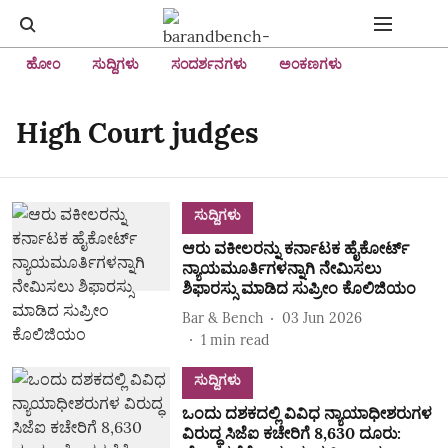
ಹೋಂ
ಸುದ್ದಿಗಳು
ಸಂದರ್ಶನಗಳು
ಅಂಕಣಗಳು
High Court judges
ಸುದ್ದಿಗಳು
ಆರು ವಕೀಲರನ್ನು ಕರ್ನಾಟಕ ಹೈಕೋರ್ಟ್‌
ನ್ಯಾಯಮೂರ್ತಿಗಳನ್ನಾಗಿ ನೇಮಿಸಲು
ಶಿಫಾರಸ್ಸು ಮಾಡಿದ ಸುಪ್ರೀಂ ಕೊಲಿಜಿಯಂ
Bar & Bench
03 Jun 2026
1
min read
ಸುದ್ದಿಗಳು
ಒಂದು ದಶಕದಲ್ಲಿ ವಿವಿಧ ನ್ಯಾಯಾಧೀಶರುಗಳ
ವಿರುದ್ಧ ಸಿಜೆಐ ಕಚೇರಿಗೆ 8,630 ದೂರು: