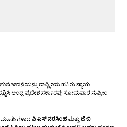
ಅನುಮೋದನೆಯನ್ನು ರಾಷ್ಟ್ರೀಯ ಹಸಿರು ನ್ಯಾಯ
್ರಶ್ನಿಸಿ ಆಂಧ್ರ ಪ್ರದೇಶ ಸರ್ಕಾರವು ಸೋಮವಾರ ಸುಪ್ರೀಂ
ಾಯಮೂರ್ತಿಗಳಾದ
ಪಿ ಎಸ್‌ ನರಸಿಂಹ
ಮತ್ತು
ಜೆ ಬಿ