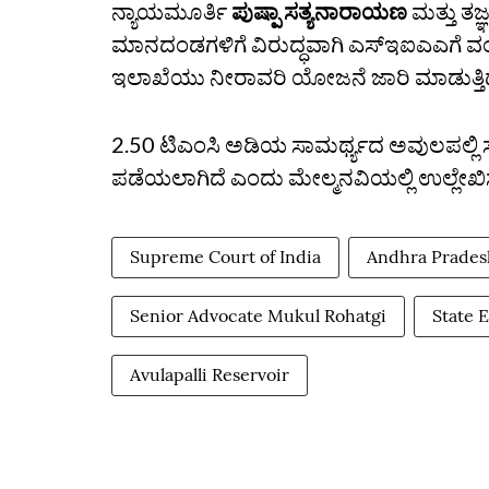
ನ್ಯಾಯಮೂರ್ತಿ
ಪುಷ್ಪಾ ಸತ್ಯನಾರಾಯಣ
ಮತ್ತು ತಜ
ಮಾನದಂಡಗಳಿಗೆ ವಿರುದ್ಧವಾಗಿ ಎಸ್‌ಇಐಎಎಗೆ ವ
ಇಲಾಖೆಯು ನೀರಾವರಿ ಯೋಜನೆ ಜಾರಿ ಮಾಡುತ್ತಿದೆ”
2.50 ಟಿಎಂಸಿ ಅಡಿಯ ಸಾಮರ್ಥ್ಯದ ಅವುಲಪಲ್ಲ
ಪಡೆಯಲಾಗಿದೆ ಎಂದು ಮೇಲ್ಮನವಿಯಲ್ಲಿ ಉಲ್ಲೇಖಿ
Supreme Court of India
Andhra Prades
Senior Advocate Mukul Rohatgi
State 
Avulapalli Reservoir