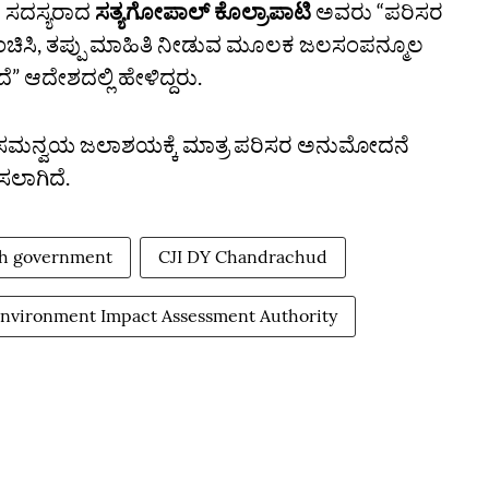
್ಞ ಸದಸ್ಯರಾದ
ಸತ್ಯಗೋಪಾಲ್‌ ಕೊಲ್ರಾಪಾಟಿ
ಅವರು “ಪರಿಸರ
ಂಚಿಸಿ, ತಪ್ಪು ಮಾಹಿತಿ ನೀಡುವ ಮೂಲಕ ಜಲಸಂಪನ್ಮೂಲ
 ಆದೇಶದಲ್ಲಿ ಹೇಳಿದ್ದರು.
ಿ ಸಮನ್ವಯ ಜಲಾಶಯಕ್ಕೆ ಮಾತ್ರ ಪರಿಸರ ಅನುಮೋದನೆ
ಸಲಾಗಿದೆ.
h government
CJI DY Chandrachud
Environment Impact Assessment Authority