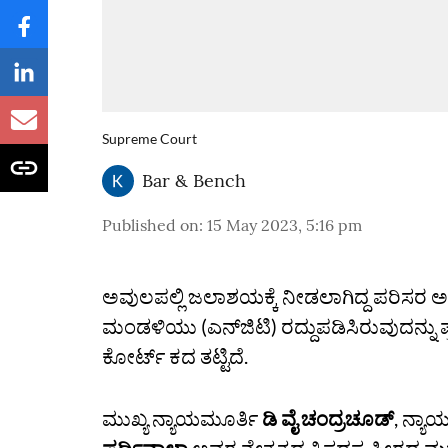
Supreme Court
Bar & Bench
Published on
:
15 May 2023, 5:16 pm
ಅವುಲಪಲ್ಲಿ ಜಲಾಶಯಕ್ಕೆ ನೀಡಲಾಗಿದ್ದ ಪರಿಸರ 
ಮಂಡಳಿಯು (ಎನ್‌ಜಿಟಿ) ರದ್ದುಪಡಿಸಿರುವುದನ್ನು ಪ
ಕೋರ್ಟ್‌ ಕದ ತಟ್ಟಿದೆ.
ಮುಖ್ಯ ನ್ಯಾಯಮೂರ್ತಿ
ಡಿ ವೈ ಚಂದ್ರಚೂಡ್‌
, ನ್ಯ