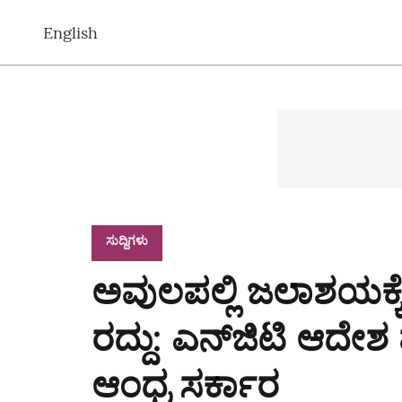
English
ಸುದ್ದಿಗಳು
ಅವುಲಪಲ್ಲಿ ಜಲಾಶಯಕ್
ರದ್ದು: ಎನ್‌ಜಿಟಿ ಆದೇಶ ಪ್
ಆಂಧ್ರ ಸರ್ಕಾರ