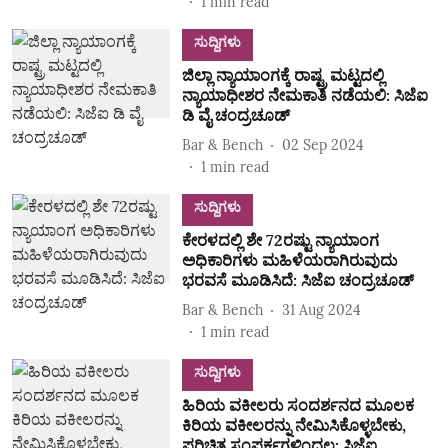
1
min read
ಸುದ್ದಿಗಳು
ಜಿಲ್ಲಾ ನ್ಯಾಯಾಂಗಕ್ಕೆ ರಾಷ್ಟ್ರ ಮಟ್ಟದಲ್ಲಿ
ನ್ಯಾಯಾಧೀಶರ ನೇಮಕಾತಿ ನಡೆಯಲಿ: ಸಿಜೆಐ
ಡಿ ವೈ ಚಂದ್ರಚೂಡ್
Bar & Bench
02 Sep 2024
1
min read
ಸುದ್ದಿಗಳು
ಕೇರಳದಲ್ಲಿ ಶೇ 72ರಷ್ಟು ನ್ಯಾಯಾಂಗ
ಅಧಿಕಾರಿಗಳು ಮಹಿಳೆಯರಾಗಿರುವುದು
ಭರವಸೆ ಮೂಡಿಸಿದೆ: ಸಿಜೆಐ ಚಂದ್ರಚೂಡ್
Bar & Bench
31 Aug 2024
1
min read
ಸುದ್ದಿಗಳು
ಹಿರಿಯ ವಕೀಲರು ಸಂದರ್ಶನದ ಮೂಲಕ
ಕಿರಿಯ ವಕೀಲರನ್ನು ನೇಮಿಸಿಕೊಳ್ಳಬೇಕು,
ಪರಿಚಿತ ಸಂಪರ್ಕಗಳಿಂದಲ್ಲ: ಸಿಜೆಐ