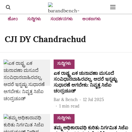
ಹೋಂ
ಸುದ್ದಿಗಳು
ಸಂದರ್ಶನಗಳು
ಅಂಕಣಗಳು
CJI DY Chandrachud
ಸುದ್ದಿಗಳು
ಏಕ ರಾಷ್ಟ್ರ ಏಕ ಚುನಾವಣಾ ಮಸೂದೆ
ಸಂವಿಧಾನಬಾಹಿರವಲ್ಲ, ಆದರೆ ಇನ್ನಷ್ಟು
ಸುಧಾರಣೆ ಆಗಬೇಕು: ನಿವೃತ್ತ ಸಿಜೆಐ
ಚಂದ್ರಚೂಡ್
Bar & Bench
12 Jul 2025
1
min read
ಸುದ್ದಿಗಳು
ತಮ್ಮ ಅಧಿಕಾರಾವಧಿ ಕುರಿತು ನಿರ್ಗಮಿತ ಸಿಜೆಐ