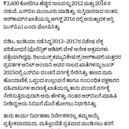
₹3,600 ಕೋಟಿಗೂ ಹೆಚ್ಚಿನ ಸಾಲವನ್ನು 2012 ಮತ್ತು 2016 ರ
ನಡುವೆ, ಎಸ್‌ಬಿಐ ಮಂಜೂರು ಮಾಡಿತ್ತು. ಸುಸ್ತಿದಾರನಾದ ನಂತರ,
ಆರ್‌ಕಾಮ್‌ನ ಖಾತೆಯನ್ನು ಆಗಸ್ಟ್ 2016 ರಲ್ಲಿ ಅನುತ್ಪಾದಕ ಆಸ್ತಿ
(ಎನ್‌ಪಿಎ) ಎಂದು ಘೋಷಿಸಿತ್ತು.
ಬಿಡಿಒ ಇಂಡಿಯಾ ನಡೆಸಿದ್ದ 2013–2017ರ ವಿಶೇಷ ಲೆಕ್ಕ
ಪರಿಶೋಧನೆ (ಫೊರೆನ್ಸಿಕ್‌ ಆಡಿಟ್‌) ವೇಳೆ ಅನೇಕ ಅಕ್ರಮಗಳು
ಪತ್ತೆಯಾಗಿದ್ದವು. ರಿಲಯನ್ಸ್ ಕಮ್ಯುನಿಕೇಷನ್ಸ್ (ಆರ್‌ಕಾಮ್‌) ಮತ್ತದರ
ಪ್ರವರ್ತಕ ಅನಿಲ್ ಅಂಬಾನಿ ಅವರ ಸಾಲದ ಖಾತೆಗಳನ್ನು ಜೂನ್
2025ರಲ್ಲಿ ಎಸ್‌ಬಿಐ ವಂಚನೆ ವರ್ಗಕ್ಕೆ ಸೇರಿಸಿತ್ತು. ಹಣದ ಮರು
ಹೊಂದಾಣಿಕೆ, ಒಪ್ಪಂದ ಉಲ್ಲಂಘನೆ ಹಾಗೂ ಸಂಬಂಧಿತ ಪಕ್ಷಕಾರರ
ವಹಿವಾಟುಗಳ ಕಾರಣಕ್ಕೆ ಖಾತೆಯನ್ನು ತಾನು ವಂಚನೆ ವರ್ಗಕ್ಕೆ
ಸೇರಿಸುತ್ತಿರುವುದಾಗಿ ಅದು ಹೇಳಿತ್ತು. ನಂತರ ಆರ್‌ಬಿಐಗೆ ಮಾಹಿತಿ
ನೀಡಿದ್ದ ಅದು ಸಿಬಿಐಗೆ ಮೊರೆ ಹೋಗಲು ನಿರ್ಧರಿಸಿತ್ತು.
ತಾನು ಕಾರ್ಯ ನಿರ್ವಹಣಾ ನಿರ್ದೇಶಕನಲ್ಲ. ತಮ್ಮ ಆಯ್ಕೆ
ಪ್ರತ್ಯೇಕವಾದದುದು. ಮತ್ತೊಂದೆಡೆ ಪ್ರತಿವಾದ ಮಂಡಿಸಲು ತನಗೆ