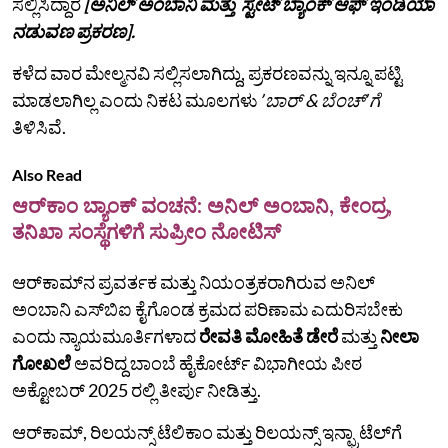
ಸಲ್ಲಿಸಿದ್ದಾರೆ
[ಅನಿಲ್ ಅಂಬಾನಿ ಮತ್ತು ಸ್ಟೇಟ್ ಬ್ಯಾಂಕ್ ಆಫ್ ಇಂಡಿಯಾ
ನಡುವಣ ಪ್ರಕರಣ].
ಕಳೆದ ವಾರ ಮೇಲ್ಮನವಿ ಸಲ್ಲಿಸಲಾಗಿದ್ದು, ಪ್ರಕರಣವನ್ನು ಇನ್ನೂ ಪಟ್ಟಿ
ಮಾಡಲಾಗಿಲ್ಲ ಎಂದು ನಿಕಟ ಮೂಲಗಳು
ʼಬಾರ್ & ಬೆಂಚ್‌ʼಗೆ
ತಿಳಿಸಿವೆ.
Also Read
ಆರ್‌ಕಾಂ ಬ್ಯಾಂಕ್ ವಂಚನೆ: ಅನಿಲ್ ಅಂಬಾನಿ, ಕೇಂದ್ರ,
ತನಿಖಾ ಸಂಸ್ಥೆಗಳಿಗೆ ಸುಪ್ರೀಂ ನೋಟಿಸ್
ಆರ್‌ಕಾಮ್‌ನ ಪ್ರವರ್ತಕ ಮತ್ತು ನಿಯಂತ್ರಕರಾಗಿರುವ ಅನಿಲ್
ಅಂಬಾನಿ ಎಸ್‌ಬಿಐ ಕೈಗೊಂಡ ಕ್ರಮದ ಪರಿಣಾಮ ಎದುರಿಸಬೇಕು
ಎಂದು ನ್ಯಾಯಮೂರ್ತಿಗಳಾದ
ರೇವತಿ ಮೋಹಿತೆ ಡೇರೆ
ಮತ್ತು
ನೀಲಾ
ಗೋಖಲೆ
ಅವರಿದ್ದ ಬಾಂಬೆ ಹೈಕೋರ್ಟ್ ವಿಭಾಗೀಯ ಪೀಠ
ಅಕ್ಟೋಬರ್ 2025 ರಲ್ಲಿ ತೀರ್ಪು ನೀಡಿತ್ತು.
ಆರ್‌ಕಾಮ್, ರಿಲಯನ್ಸ್ ಟೆಲಿಕಾಂ ಮತ್ತು ರಿಲಯನ್ಸ್ ಇನ್ಫ್ರಾಟೆಲ್‌ಗೆ