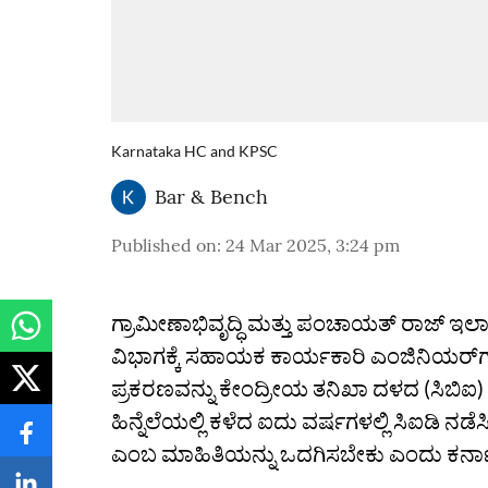
Karnataka HC and KPSC
Bar & Bench
Published on
:
24 Mar 2025, 3:24 pm
ಗ್ರಾಮೀಣಾಭಿವೃದ್ಧಿ ಮತ್ತು ಪಂಚಾಯತ್‌ ರಾಜ್‌ ಇಲ
ವಿಭಾಗಕ್ಕೆ ಸಹಾಯಕ ಕಾರ್ಯಕಾರಿ ಎಂಜಿನಿಯರ್‌ಗ
ಪ್ರಕರಣವನ್ನು ಕೇಂದ್ರೀಯ ತನಿಖಾ ದಳದ (ಸಿಬಿಐ) ತ
ಹಿನ್ನೆಲೆಯಲ್ಲಿ ಕಳೆದ ಐದು ವರ್ಷಗಳಲ್ಲಿ ಸಿಐಡಿ ನಡೆ
ಎಂಬ ಮಾಹಿತಿಯನ್ನು ಒದಗಿಸಬೇಕು ಎಂದು ಕರ್ನ