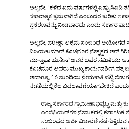
ಅಲ್ಲದೇ, “ಕಳೆದ ಐದು ವರ್ಷಗಳಲ್ಲಿ ಎಷ್ಟು ಸಿಐಡಿ ತ
ಸಕಾರಾತ್ಮಕ ಕ್ರಮವಾಗಿದೆ ಎಂಬುದರ ಕುರಿತು ಸರ್ಕ
ಪ್ರಕರಣವನ್ನು ನೀಡಬಾರದು ಎಂದು ಸರ್ಕಾರ ವಾದಿಸ
ಅಲ್ಲದೇ, ಪರೀಕ್ಷಾ ಅಕ್ರಮ ಸಂಬಂಧ ಆಯೋಗದ ಸೂಚ
ವಿಜಯಕುಮಾರ್‌ ಕೊಚನೂರೆ ನೇತೃತ್ವದ ಆರ್‌ ಗಿರೀಶ್‌, 
ಮುಸ್ತಾಫಾ ಹುಸೇನ್‌ ಅವರ ಐವರ ಸಮಿತಿಯು ಅತ್ಯ
ಕೊಚನೂರೆ ಅವರು ಮುಖ್ಯ ಕಾರ್ಯದರ್ಶಿಗೆ ಪತ್ರ ಬ
ಅದಾಗ್ಯೂ, 16 ಮಂದಿಯ ನೇಮಕಾತಿ ಪಟ್ಟಿ ಬಿಡುಗ
ನಡತೆಯಲ್ಲಿ ಕೆಲ ಬದಲಾವಣೆಯಾಗಬೇಕಿದೆ ಎಂದು
ರಾಜ್ಯ ಸರ್ಕಾರದ ಗ್ರಾಮೀಣಾಭಿವೃದ್ಧಿ ಮತ್ತ
ಎಂಜಿನಿಯರ್‌ಗಳ ನೇಮಕದಲ್ಲಿ ಕರ್ನಾಟಕ
ಸಂಬಂಧದ ಅರ್ಜಿ ವಿಚಾರಣೆ ನಡೆಸುತ್ತಿರುವ 