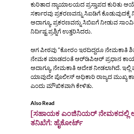
ಕುರಿತಾದ ನ್ಯಾಯಾಲಯದ ಪ್ರಸ್ತಾಪದ ಕುರಿತು ಆಯೋಗವ
ಸರ್ಕಾರವು ಪ್ರಕರಣವನ್ನು ಸಿಐಡಿಗೆ ಕೊಡುವುದಕ್ಕೆ 
ಅದಾಗ್ಯೂ, ಪ್ರಕರಣವನ್ನು ಸಿಬಿಐಗೆ ನೀಡುವ ಸಾಂ
ನಿರ್ದಿಷ್ಟ ಪ್ರಶ್ನಿಗೆ ಉತ್ತರಿಸಿದರು.
ಆಗ ಪೀಠವು “ಕೋರಂ ಇರದಿದ್ದರೂ ನೇಮಕಾತಿ ಶ
ನೇಮಕ ಮಾಡದಂತೆ ಆರ್‌ಡಿಪಿಆರ್‌ ಪ್ರಧಾನ ಕಾರ್ಯದರ್
ಅದಾಗ್ಯೂ, ನೇಮಕಾತಿ ಆದೇಶ ನೀಡಲಾಗಿದೆ. ಇಲ್ಲಿ 
ಯಾವುದೇ ಪೊಲೀಸ್‌ ಅಧಿಕಾರಿ ರಾಜ್ಯದ ಮುಖ್ಯ ಕ
ಎಂದು ಮೌಖಿಕವಾಗಿ ಕೇಳಿತು.
Also Read
[ಸಹಾಯಕ ಎಂಜಿನಿಯರ್‌ ನೇಮಕದಲ್ಲಿ ಅಕ್
ತನಿಖೆಗೆ: ಹೈಕೋರ್ಟ್‌