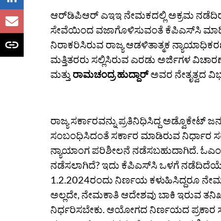
ಆರ್‌ಡಿಪಿಆರ್‌ ಎಇಇ ನೇಮಕದಲ್ಲಿ ಅಕ್ರಮ ನಡೆದಿರ
ಸೇವೆಯಿಂದ ವಜಾಗೊಳಿಸುವಂತೆ ಕೆಪಿಎಸ್‌ಸಿ ಮಾಡ
ನಿರಾಕರಿಸಿರುವ ರಾಜ್ಯ ಆಡಳಿತಾತ್ಮಕ ನ್ಯಾಯಾಧಿಕರಣ
ಮತ್ತಿತರರು ಸಲ್ಲಿಸಿರುವ ಎರಡು ಅರ್ಜಿಗಳ ವಿಚಾರ
ಮತ್ತು
ರಾಮಚಂದ್ರ ಹುದ್ದಾರ್‌
ಅವರ ನೇತೃತ್ವದ ವಿ
ರಾಜ್ಯ ಸರ್ಕಾರವನ್ನು ಪ್ರತಿನಿಧಿಸಿದ್ದ ಅಡ್ವೊಕೇಟ್‌ ಜ
ಸಂಬಂಧಿಸಿದಂತೆ ಸರ್ಕಾರ ಮಾಡಿರುವ ನಿರ್ಧಾರ 
ನ್ಯಾಯಾಂಗ ಪರಿಶೀಲನೆ ನಡೆಸಬಹುದಾಗಿದೆ. ಓಎಂಆರ್
ನಡೆಸಲಾಗಿದೆ? ಇದು ಕೆಪಿಎಸ್‌ಸಿ ಒಳಗೆ ನಡೆದಿದೆಯ
1.2.2024ರಂದು ನಿರ್ಣಯ ಕಳುಹಿಸಿದ್ದರೂ ನೇಮ
ಅಲ್ಲದೇ, ನೇಮಕಾತಿ ಆದೇಶವು ಬಾಕಿ ಇರುವ ತನಿಖ
ನಿರ್ಧರಿಸಬೇಕು. ಆಯೋಗದ ನಿರ್ಣಯದ ಪ್ರಕಾರ ಸರ್ಕ