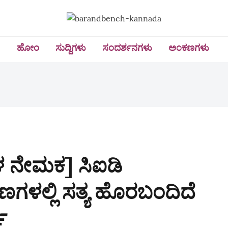
ಹೋಂ
ಸುದ್ದಿಗಳು
ಸಂದರ್ಶನಗಳು
ಅಂಕಣಗಳು
ಳ ನೇಮಕ] ಸಿಐಡಿ
ಕರಣಗಳಲ್ಲಿ ಸತ್ಯ ಹೊರಬಂದಿದೆ
‌