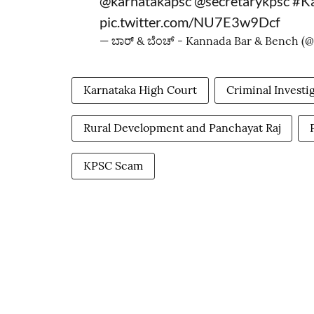
@karnatakapsc
@secretarykpsc
#Ka
pic.twitter.com/NU7E3w9Dcf
— ಬಾರ್‌ & ಬೆಂಚ್ - Kannada Bar & Bench 
Karnataka High Court
Criminal Invest
Rural Development and Panchayat Raj
KPSC Scam