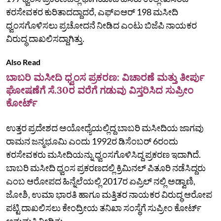
ಕರಸೇವಕರ ಕುರಿತಾದದ್ದಾದರೆ, ಎಫ್‌ಐಆರ್‌ 198 ಮಸೀದಿ
ಧ್ವಂಸಗೊಳಿಸಲು ಪ್ರಚೋದನೆ ನೀಡಿದ ಎಂಟು ಬಿಜೆಪಿ ನಾಯಕರ
ವಿರುದ್ಧ ದಾಖಲಿಸದ್ದಾಗಿತ್ತು.
Also Read
ಬಾಬರಿ ಮಸೀದಿ ಧ್ವಂಸ ಪ್ರಕರಣ: ವಿಚಾರಣೆ ಮತ್ತು ತೀರ್ಪು
ಘೋಷಣೆಗೆ ಸೆ.30ರ ವರೆಗೆ ಗಡುವು ವಿಸ್ತರಿಸಿದ ಸುಪ್ರೀಂ
ಕೋರ್ಟ್
ಉತ್ತರ ಪ್ರದೇಶದ ಅಯೋಧ್ಯೆಯಲ್ಲಿದ್ದ ಬಾಬರಿ ಮಸೀದಿಯ ಜಾಗವು
ರಾಮನ ಜನ್ಮಭೂಮಿ ಎಂದು 1992ರ ಡಿಸೆಂಬರ್ 6ರಂದು
ಕರಸೇವಕರು ಮಸೀದಿಯನ್ನು ಧ್ವಂಸಗೊಳಿಸಿದ್ದ ಪ್ರಕರಣ ಇದಾಗಿದೆ.
ಬಾಬರಿ ಮಸೀದಿ ಧ್ವಂಸ ಪ್ರಕರಣದಲ್ಲಿ ಕ್ರಿಮಿನಲ್ ಪಿತೂರಿ ನಡೆಸಿದ್ದರು
ಎಂಬ ಆರೋಪದ ಹಿನ್ನೆಲೆಯಲ್ಲಿ 2017ರ ಏಪ್ರಿಲ್ ನಲ್ಲಿ ಅಡ್ವಾಣಿ,
ಜೋಶಿ, ಉಮಾ ಭಾರತಿ ಹಾಗೂ ಮತ್ತಿತರ ನಾಯಕರ ವಿರುದ್ಧ ಆರೋಪ
ಪಟ್ಟಿ ದಾಖಲಿಸಲು ಕೇಂದ್ರೀಯ ತನಿಖಾ ಸಂಸ್ಥೆಗೆ ಸುಪ್ರೀಂ ಕೋರ್ಟ್
ಅನುಮತಿ ನೀಡಿತ್ತು.