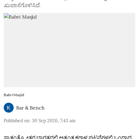
ಖುಲಾಸೆಗೊಳಿಸಿದೆ.
Babri Masjid
Bar & Bench
Published on
:
30 Sep 2020, 7:43 am
ಸ್ವಾತಂತ್ರ್ಯೋತ್ತರ ಭಾರತದಲ್ಲಿ ಅತ್ಯಂತ ಕರಾಳ ಘಟನೆಗಳಲ್ಲಿ ಒಂದಾದ