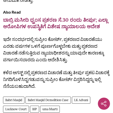
Also Read
ಬಾಬ್ರಿ ಮಸೀದಿ ಧ್ವಂಸ ಪ್ರಕರಣ ಸೆ.30 ರಂದು ತೀರ್ಪು; ಎಲ್ಲಾ
ಆರೋಪಿಗಳ ಉಪಸ್ಥಿತಿಗೆ ವಿಶೇಷ ನ್ಯಾಯಾಲಯ ಆದೇಶ
ಇದೇ ಸಂದರ್ಭದಲ್ಲಿ ಸುಪ್ರೀಂ ಕೋರ್ಟ್, ಪ್ರಕರಣದ ವಿಚಾರಣೆಯು
ಎರಡು ವರ್ಷಗಳ ಒಳಗೆ ಪೂರ್ಣಗೊಳ್ಳಬೇಕು ಮತ್ತು ಪ್ರಕರಣದ
ವಿಚಾರಣೆ ನಡೆಸುತ್ತಿರುವ ನ್ಯಾಯಾಧೀಶರನ್ನು ಯಾವುದೇ ಕಾರಣಕ್ಕೂ
ವರ್ಗಾಯಿಸಬಾರದು ಎಂದು ಆದೇಶಿಸಿತ್ತು.
ಕಳೆದ ಆಗಸ್ಟ್‌ ನಲ್ಲಿ ಪ್ರಕರಣದ ವಿಚಾರಣೆ ಮತ್ತು ತೀರ್ಪು ಪ್ರಕಟ ವಿಚಾರಕ್ಕೆ
ನಿಗದಿಗೊಳಿಸಿದ್ದ ಗಡುವನ್ನು ಸುಪ್ರೀಂ ಕೋರ್ಟ್ ವಿಸ್ತರಿಸಿದ್ದನ್ನು ಇಲ್ಲಿ
ನೆನೆಯಬಹುದಾಗಿದೆ.
Babri Masjid
Babri Masjid Demolition Case
LK Advani
Lucknow Court
BJP
uma bharti