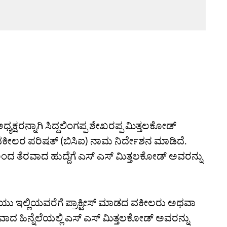
್ಯಕ್ಷರನ್ನಾಗಿ ಸಿದ್ದಲಿಂಗಪ್ಪ ಶೇಖರಪ್ಪ ಮಿತ್ತಲಕೋಡ್‌
ವಕೀಲರ ಪರಿಷತ್‌ (ಬಿಸಿಐ) ನಾಮ ನಿರ್ದೇಶನ ಮಾಡಿದೆ.
ಿಂದ ತೆರವಾದ ಹುದ್ದೆಗೆ ಎಸ್‌ ಎಸ್‌ ಮಿತ್ತಲಕೋಡ್‌ ಅವರನ್ನು
ಿಯು ಇಲ್ಲಿಯವರೆಗೆ ಪ್ರಾಕ್ಟೀಸ್‌ ಮಾಡದ ವಕೀಲರು ಅಥವಾ
ದ ಹಿನ್ನೆಲೆಯಲ್ಲಿ ಎಸ್‌ ಎಸ್‌ ಮಿತ್ತಲಕೋಡ್‌ ಅವರನ್ನು