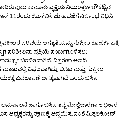
ರಿರುವುದು ಕಾನೂನು ವೃತ್ತಿಯ ನಿಯಂತ್ರಣ ಚೌಕಟ್ಟಿನ
್‌ 11ರಂದು ಕೆಎಸ್‌ಬಿಸಿ ಚುನಾವಣೆಗೆ ನಿರ್ಬಂಧ ವಿಧಿಸಿ
್ಲಿ ವಕೀಲರ ಪರಿಚಯ ಅಗತ್ಯತೆಯನ್ನು ಸುಪ್ರೀಂ ಕೋರ್ಟ್‌ ಒತ್ತಿ
ಿದ್ದಾಗ ಪರಿಶೀಲನಾ ಪ್ರಕ್ರಿಯೆ ಪೂರ್ಣಗೊಳಿಸಲು
ಾಮರ್ಥ್ಯ ಬಿಂಬಿತವಾಗಿದೆ. ವಿಸ್ತರಣಾ ಅವಧಿ
ುವಲ್ಲಿ ವಿಫಲವಾಗಿದ್ದು, ಬಿಸಿಐ ಮತ್ತು ಸುಪ್ರೀಂ
ಿ ನಾಯಕತ್ವ ಬದಲಾವಣೆ ಅಗತ್ಯವಾಗಿದೆ ಎಂದು ಬಿಸಿಐ
32 ಅನುಪಾಲನೆ ಹಾಗೂ ಬಿಸಿಐ ತನ್ನ ಮೇಲ್ವಿಚಾರಣಾ ಅಧಿಕಾರ
 ಅಧ್ಯಕ್ಷರನ್ನು ತಕ್ಷಣಕ್ಕೆ ಅನ್ವಯಿಸುವಂತೆ ಮಿತ್ತಲಕೋಡ್‌