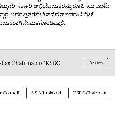
 ಹೆಚ್ಚುವರಿ ಸರ್ಕಾರಿ ಅಭಿಯೋಜಕರನ್ನು ರೂಪಿಸಲು ಎಂಟು
ದಾರೆ. ಇದರಲ್ಲಿ ತರಬೇತಿ ಪಡೆದ ಹಲವರು ಸಿವಿಲ್‌
ಿಯೋಜಕರಾಗಿ ನೇಮಕಗೊಂಡಿದ್ದಾರೆ.
od as Chairman of KSBC
Preview
r Council
S S Mittalakod
KSBC Chairman