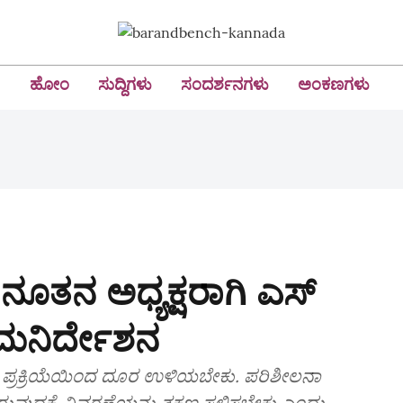
ಹೋಂ
ಸುದ್ದಿಗಳು
ಸಂದರ್ಶನಗಳು
ಅಂಕಣಗಳು
ನೂತನ ಅಧ್ಯಕ್ಷರಾಗಿ ಎಸ್‌
ಾಮನಿರ್ದೇಶನ
 ಪ್ರಕ್ರಿಯೆಯಿಂದ ದೂರ ಉಳಿಯಬೇಕು. ಪರಿಶೀಲನಾ
ಿರುವುದಕ್ಕೆ ವಿವರಣೆಯನ್ನು ತಕ್ಷಣ ಸಲ್ಲಿಸಬೇಕು ಎಂದು