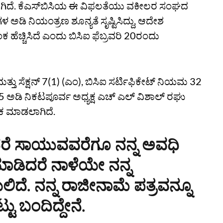
ಾಗಿದೆ. ಕೆಎಸ್‌ಬಿಸಿಯ ಈ ವಿಫಲತೆಯು ವಕೀಲರ ಸಂಘದ
ಡಿ ನಿಯಂತ್ರಣ ಶೂನ್ಯತೆ ಸೃಷ್ಟಿಸಿದ್ದು, ಆದೇಶ
ಚ್ಚಿಸಿದೆ ಎಂದು ಬಿಸಿಐ ಫೆಬ್ರವರಿ 20ರಂದು
 ಮತ್ತು ಸೆಕ್ಷನ್‌ 7(1) (ಎಂ), ಬಿಸಿಐ ಸರ್ಟಿಫಿಕೇಟ್‌ ನಿಯಮ 32
15 ಅಡಿ ನಿಕಟಪೂರ್ವ ಅಧ್ಯಕ್ಷ ಎಚ್‌ ಎಲ್‌ ವಿಶಾಲ್‌ ರಘು
ಮಕ ಮಾಡಲಾಗಿದೆ.
ದರೆ ಸಾಯುವವರೆಗೂ ನನ್ನ ಅವಧಿ
ಸ ಮಾಡಿದರೆ ನಾಳೆಯೇ ನನ್ನ
ದೆ. ನನ್ನ ರಾಜೀನಾಮೆ ಪತ್ರವನ್ನೂ
ು ಬಂದಿದ್ದೇನೆ.