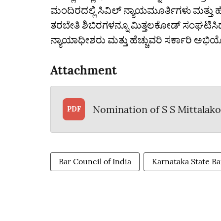
ಮಂದಿರದಲ್ಲಿ ಸಿವಿಲ್‌ ನ್ಯಾಯಮೂರ್ತಿಗಳು ಮತ್ತು
ತರಬೇತಿ ಶಿಬಿರಗಳನ್ನೂ ಮಿತ್ತಲಕೋಡ್‌ ಸಂಘಟಿಸಿದ್
ನ್ಯಾಯಾಧೀಶರು ಮತ್ತು ಹೆಚ್ಚುವರಿ ಸರ್ಕಾರಿ ಅಭ
Attachment
Nomination of S S Mittalak
PDF
Bar Council of India
Karnataka State Ba