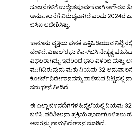
ಸೂಚನೆಗಳಿಗೆ ಉದ್ದೇಶಪೂರ್ವಕವಾಗಿ ಅಗೌರವ ತೋ
ಅನುಪಾಲನೆಗೆ ವಿರುದ್ಧವಾಗಿದೆ ಎಂದು 2024ರ ಜೂನ
ಬಿಸಿಐ ಆದೇಶಿಸಿತ್ತು.
ಕಾನೂನು ವೃತ್ತಿಯ ಘನತೆ ಎತ್ತಿಹಿಡಿಯುವ ನಿಟ್ಟಿನಲ
ಹೇಳಿದೆ. ವಿಶಾಲ್‌ರಘು ಕೆಎಸ್‌ಬಿಸಿ ನೇತೃತ್ವ ವಹಿಸ
ವಿಫಲರಾಗಿದ್ದು, ಇದರಿಂದ ಭಾರಿ ವಿಳಂಬ ಮತ್ತು ಅಸ
ಮುಗಿದಿರುವುದು ಮತ್ತು ನಿಯಮ 32 ಅನುಪಾಲನೆ ಮಾಡ
ಕೋರ್ಟ್‌ ನಿರ್ದೇಶನವನ್ನು ಪಾಲಿಸುವ ನಿಟ್ಟಿನಲ್ಲ
ಸಮರ್ಥನೆ ನೀಡಿದೆ.
ಈ ಎಲ್ಲಾ ಬೆಳವಣಿಗೆಗಳ ಹಿನ್ನೆಲೆಯಲ್ಲಿ ನಿಯಮ 
ಬಳಿಸಿ, ಪರಿಶೀಲನಾ ಪ್ರಕ್ರಿಯೆ ಪೂರ್ಣಗೊಳಿಸಲು ಹೊಸ
ಅವರನ್ನು ನಾಮನಿರ್ದೇಶನ ಮಾಡಿದೆ.