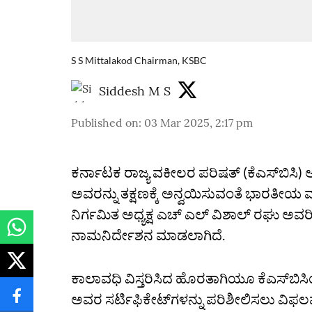
S S Mittalakod Chairman, KSBC
Siddesh M S
Published on
:
03 Mar 2025, 2:17 pm
ಕರ್ನಾಟಕ ರಾಜ್ಯ ವಕೀಲರ ಪರಿಷತ್‌ (ಕೆಎಸ್‌ಬಿಸಿ) ಅಧ
ಅವರನ್ನು ತಕ್ಷಣಕ್ಕೆ ಅನ್ವಯಿಸುವಂತೆ ಭಾರತೀಯ 
ನಿರ್ಗಮಿತ ಅಧ್ಯಕ್ಷ ಎಚ್‌ ಎಲ್‌ ವಿಶಾಲ್‌ ರಘು ಅವರ
ನಾಮನಿರ್ದೇಶನ ಮಾಡಲಾಗಿದೆ.
ಕಾಲಾವಧಿ ವಿಸ್ತರಿಸಿದ ಹೊರತಾಗಿಯೂ ಕೆಎಸ್‌ಬಿಸ
ಅವರ ಸರ್ಟಿಫಿಕೇಟ್‌ಗಳನ್ನು ಪರಿಶೀಲಿಸಲು ವಿಫಲವಾ