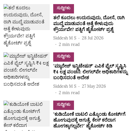
ಸುದ್ದಿಗಳು
ತಲೆ ಕೂದಲು ಉದುರುವುದು, ದೋಸೆ, ರಾಗಿ
ಮುದ್ದೆ ಮಾಡುವಂತೆ ಅತ್ತೆ ಕೇಳುವುದು
ಕ್ರೌರ್ಯವೇ? ಪತ್ನಿಗೆ ಹೈಕೋರ್ಟ್‌ ಪ್ರಶ್ನೆ
Siddesh M S
28 Jul 2026
2
min read
ಸುದ್ದಿಗಳು
ʼಮ್ಯಾರೇಜ್‌ ಇನ್ವಿಟೇಷನ್‌ʼ ಎಪಿಕೆ ಫೈಲ್‌ ಸೃಷ್ಟಿಸಿ
₹4 ಲಕ್ಷ ವಂಚನೆ: ಲೀಗಲ್‌ಪೇ ಅಧಿಕಾರಿಗಳನ್ನು
ಬಂಧಿಸದಂತೆ ಆದೇಶ
Siddesh M S
27 May 2026
2
min read
ಸುದ್ದಿಗಳು
ʼಕುಡಿಯೋಕೆ ಬಾಟಲಿ ಎತ್ಕೊಂಡು ಕೋರ್ಟ್‌ಗೆ
ಹೋಗುವುದಕ್ಕೆ ಆಗುತ್ತೆ, ಕೇಸ್‌ ಕರೆದಾಗ
ಹೋಗಕ್ಕಾಗಲ್ಲವೇ?ʼ ಹೈಕೋರ್ಟ್‌ ಕಿಡಿ