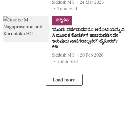
Siddesh M S
24 Mar 2026
1
min read
ಸುದ್ದಿಗಳು
'ಮೂರು ವರ್ಷವಾದವರೂ ಆರೋಪಿಯನ್ನು ವಿ
ಸಿ ಮೂಲಕ ಕೋರ್ಟ್‌ಗೆ ಹಾಜರುಪಡಿಸದೇ
ಇರುವುದು ನಾಚಿಗೇಡಲ್ಲವೇ?' ಹೈಕೋರ್ಟ್‌
ಕಿಡಿ
Siddesh M S
20 Feb 2026
2
min read
Load more