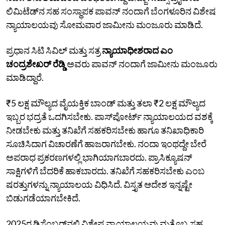
ಲಿಮಿಟೆಡ್‌ನ ಸಹ ಸಂಸ್ಥಾಪಕ ಪಾವನ್‌ ನಂದಾಗೆ ಬೆಂಗಳೂರಿನ ವಿಶೇಷ
ನ್ಯಾಯಾಲಯವು ಸೋಮವಾರ ಜಾಮೀನು ಮಂಜೂರು ಮಾಡಿದೆ.
ಪ್ರಧಾನ ಸಿಟಿ ಸಿವಿಲ್‌ ಮತ್ತು ಸತ್ರ
ನ್ಯಾಯಾಧೀಶರಾದ ಎಂ
ಚಂದ್ರಶೇಖರ್‌ ರೆಡ್ಡಿ
ಅವರು ಪಾವನ್‌ ನಂದಾಗೆ ಜಾಮೀನು ಮಂಜೂರು
ಮಾಡಿದ್ದಾರೆ.
₹5 ಲಕ್ಷ ಮೌಲ್ಯದ ವೈಯಕ್ತಿಕ ಬಾಂಡ್‌ ಮತ್ತು ತಲಾ ₹2 ಲಕ್ಷ ಮೌಲ್ಯದ
ಇಬ್ಬರ ಭದ್ರತೆ ಒದಗಿಸಬೇಕು. ಪಾಸ್‌ಪೋರ್ಟ್‌ ನ್ಯಾಯಾಲಯದ ವಶಕ್ಕೆ
ನೀಡಬೇಕು ಮತ್ತು ತನಿಖೆಗೆ ಸಹಕರಿಸಬೇಕು ಹಾಗೂ ತನಿಖಾಧಿಕಾರಿ
ಸೂಚಿಸಿದಾಗ ವಿಚಾರಣೆಗೆ ಹಾಜರಾಗಬೇಕು. ನಂದಾ ಇಂಥದ್ದೇ ಬೇರೆ
ಅಪರಾಧ ಪ್ರಕರಣಗಳಲ್ಲಿ ಭಾಗಿಯಾಗಬಾರದು. ಪ್ರಾಸಿಕ್ಯೂಷನ್‌
ಸಾಕ್ಷಿಗಳಿಗೆ ಬೆದರಿಕೆ ಹಾಕಬಾರದು. ತನಿಖೆಗೆ ಸಹಕರಿಸಬೇಕು ಎಂಬ
ಷರತ್ತುಗಳನ್ನು ನ್ಯಾಯಾಲಯ ವಿಧಿಸಿದೆ. ವಿಸ್ತೃತ ಆದೇಶ ಇನ್ನಷ್ಟೇ
ಬಿಡುಗಡೆಯಾಗಬೇಕಿದೆ.
2025ರ ಡಿಸೆಂಬರ್‌ನಲ್ಲಿ ವಿಶೇಷ ನ್ಯಾಯಾಲಯವು ಮತ್ತೊಬ್ಬ ಸಹ