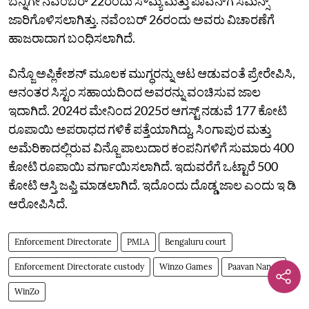
ಬೆನ್ನಿಗೇ ನವೆಂಬರ್‌ 22ರಂದು ಸೌಮ್ಯ ಮತ್ತು ಪಾವನ್‌ಗೆ ಸಮನ್ಸ್‌
ಜಾರಿಗೊಳಿಸಲಾಗಿತ್ತು. ನವೆಂಬರ್‌ 26ರಂದು ಅವರು ವಿಚಾರಣೆಗೆ
ಹಾಜರಾದಾಗ ಬಂಧಿಸಲಾಗಿದೆ.
ವಿನ್ಜೊ ಅಪ್ಲಿಕೇಶನ್‌ ಮೂಲಕ ಮುಗ್ಧರನ್ನು ಆಟ ಆಡುವಂತೆ ಪ್ರೇರೇಪಿಸಿ,
ಆನಂತರ ಸಿಸ್ಟಂ ಸಹಾಯದಿಂದ ಅವರನ್ನು ವಂಚಿಸುವ ಜಾಲ
ಇದಾಗಿದೆ. 2024ರ ಮೇನಿಂದ 2025ರ ಆಗಸ್ಟ್‌ ನಡುವೆ 177 ಕೋಟಿ
ರೂಪಾಯಿ ಅಪರಾಧದ ಗಳಿಕೆ ಪತ್ತೆಯಾಗಿದ್ದು, ಸಿಂಗಾಪುರ ಮತ್ತು
ಅಮೆರಿಕಾದಲ್ಲಿರುವ ವಿನ್ಜೊ ಪಾಲುದಾರ ಕಂಪನಿಗಳಿಗೆ ಸುಮಾರು 400
ಕೋಟಿ ರೂಪಾಯಿ ವರ್ಗಾಯಿಸಲಾಗಿದೆ. ಇದುವರೆಗೆ ಒಟ್ಟಾರೆ 500
ಕೋಟಿ ಆಸ್ತಿ ಜಫ್ತಿ ಮಾಡಲಾಗಿದೆ. ಇದೊಂದು ದೊಡ್ಡ ಜಾಲ ಎಂದು ಇ ಡಿ
ಆರೋಪಿಸಿದೆ.
Enforcement Directorate
PMLA
Bengaluru court
Enforcement Directorate custody
Winzo Games
Paavan Nanda
WinZo