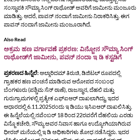
ಸಂಸ್ಥಾಪಕಿ ಸೌಮ್ಯಾ ಸಿಂಗ್‌ ರಾಥೋಡ್‌ ಅವರಿಗೆ ಜಾಮೀನು ಮಂಜೂರು
ಮಾಡಿತ್ತು. ಆದರೆ, ಪಾವನ್‌ ನಂದಾಗೆ ಜಾಮೀನು ನಿರಾಕರಿಸಿತ್ತು. ಈಗ
ಪಾವನ್‌ ನಂದಾಗೆ ಜಾಮೀನು ಮಂಜೂರಾಗಿದೆ.
Also Read
ಅಕ್ರಮ ಹಣ ವರ್ಗಾವಣೆ ಪ್ರಕರಣ: ವಿನ್ಜೋನ ಸೌಮ್ಯಾ ಸಿಂಗ್‌
ರಾಥೋಡ್‌ಗೆ ಜಾಮೀನು, ಪವನ್‌ ನಂದಾ ಇ ಡಿ ಕಸ್ಟಡಿಗೆ
ಪ್ರಕರಣದ ಹಿನ್ನೆಲೆ:
ಆಲ್ಗಾರಿದಮ್‌ ತಿರುಚಿ, ಡಿಜಿಟಲ್‌ ರೂಪದಲ್ಲಿ
ಗ್ರಾಹಕರ ಹಣ ವಂಚನೆ ಮಾಡಿರುವ ಆರೋಪದ ಸಂಬಂಧ
ಬೆಂಗಳೂರು (ಪಶ್ಚಿಮ ಸೆನ್‌ ಠಾಣೆ), ರಾಜಸ್ಥಾನ, ದೆಹಲಿ ಮತ್ತು
ಗುರುಗ್ರಾಮಗಳಲ್ಲಿ ಪ್ರತ್ಯೇಕ ಎಫ್‌ಐಆರ್‌ ದಾಖಲಾಗಿದ್ದು, ಇದರ
ಆಧಾರದಲ್ಲಿ 6.11.2025ರಂದು ಇ ಡಿಯು ಇಸಿಐಆರ್‌ ದಾಖಲಿಸಿತ್ತು.
ಈ ಹಿನ್ನೆಲೆಯಲ್ಲಿ ನವೆಂಬರ್‌ 18 ರಿಂದ 22ರವರೆಗೆ ದೆಹಲಿಯ ಎರಡು
ವಿನ್ಜೊ ಕಚೇರಿ, ಸೌಮ್ಯ ಅವರ ನಿವಾಸ ಹಾಗೂ ಉದ್ಯೋಗಿಯಾಗಿರುವ
ಧೀರಜ್‌ ಮನೆಯಲ್ಲಿ ಇ ಡಿ ಅಧಿಕಾರಿಗಳು ಶೋಧ ನಡೆಸಿದ್ದರು. ಇದರ