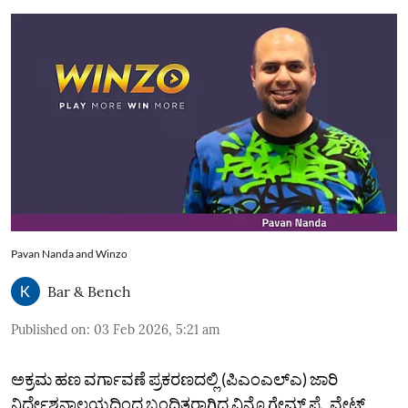
Pavan Nanda and Winzo
Bar & Bench
Published on
:
03 Feb 2026, 5:21 am
ಅಕ್ರಮ ಹಣ ವರ್ಗಾವಣೆ ಪ್ರಕರಣದಲ್ಲಿ (ಪಿಎಂಎಲ್‌ಎ) ಜಾರಿ
ನಿರ್ದೇಶನಾಲಯದಿಂದ ಬಂಧಿತರಾಗಿದ್ದ ವಿನ್ಜೊ ಗೇಮ್ಸ್‌ ಪ್ರೈವೇಟ್‌