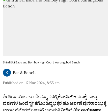
Shirdi Sai Baba and Bombay High Court, Aurangabad Bench
Bar & Bench
Published on
:
17 Nov 2024, 8:55 am
ಶಿರಡಿ ಸಾಯಿಬಾಬಾ ದೇವಸ್ಥಾನದಲ್ಲಿ ಕೋವಿಡ್‌ ಕಾರಣಕ್ಕೆ ನಾಲ್ಕು
ವರ್ಷಗಳ ಹಿಂದೆ ಸ್ಥಗಿತಗೊಂಡಿದ್ದ ಭಕ್ತರ ಹೂ ಅರ್ಪಣೆ ಪುನರಾರಂಭಕ್ಕೆ
ಬಾಂಬೆ ಹೈಕೋರ್ಟ್‌ ಈಚೆಗೆ ಅನುಮತಿ ನೀಡಿದೆ
[ಶ್ರೀ ಸಾಯಿಬಾಬಾ