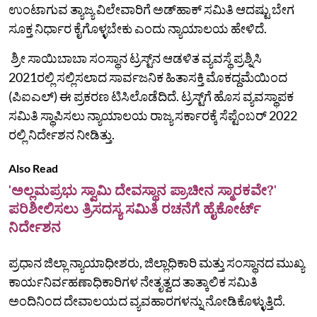
ಉಂಟಾಗುವ ತ್ಯಾಜ್ಯ ವಿಲೇವಾರಿಗೆ ಅಡ್‌ಹಾಕ್‌ ಸಮಿತಿ ಆದಷ್ಟು ಬೇಗ
ಸೂಕ್ತ ನಿರ್ಧಾರ ಕೈಗೊಳ್ಳಬೇಕು ಎಂದು ನ್ಯಾಯಾಲಯ ಹೇಳಿದೆ.
ಶ್ರೀ ಸಾಯಿಬಾಬಾ ಸಂಸ್ಥಾನ ಟ್ರಸ್ಟ್‌ನ ಆಡಳಿತ ವ್ಯವಸ್ಥೆ ಪ್ರಶ್ನಿಸಿ
2021ರಲ್ಲಿ ಸಲ್ಲಿಸಲಾದ ಸಾರ್ವಜನಿಕ ಹಿತಾಸಕ್ತಿ ಮೊಕದ್ದಮೆಯಿಂದ
(ಪಿಐಎಲ್) ಈ ಪ್ರಕರಣ ಟಿಸಿಲೊಡೆದಿದೆ. ಟ್ರಸ್ಟ್‌ಗೆ ಹೊಸ ವ್ಯವಸ್ಥಾಪಕ
ಸಮಿತಿ ಸ್ಥಾಪಿಸಲು ನ್ಯಾಯಾಲಯ ರಾಜ್ಯ ಸರ್ಕಾರಕ್ಕೆ ಸೆಪ್ಟೆಂಬರ್ 2022
ರಲ್ಲಿ ನಿರ್ದೇಶನ ನೀಡಿತ್ತು.
Also Read
'ಅಲ್ಲಮಪ್ರಭು ಸ್ವಾಮಿ ದೇವಸ್ಥಾನ ಪ್ರಾಚೀನ ಸ್ಮಾರಕವೇ?'
ಪರಿಶೀಲಿಸಲು ತ್ರಿಸದಸ್ಯ ಸಮಿತಿ ರಚನೆಗೆ ಹೈಕೋರ್ಟ್
ನಿರ್ದೇಶನ
ಪ್ರಧಾನ ಜಿಲ್ಲಾ ನ್ಯಾಯಾಧೀಶರು, ಜಿಲ್ಲಾಧಿಕಾರಿ ಮತ್ತು ಸಂಸ್ಥಾನದ ಮುಖ್ಯ
ಕಾರ್ಯನಿರ್ವಹಣಾಧಿಕಾರಿಗಳ ನೇತೃತ್ವದ ತಾತ್ಕಾಲಿಕ ಸಮಿತಿ
ಅಂದಿನಿಂದ ದೇವಾಲಯದ ವ್ಯವಹಾರಗಳನ್ನು ನೋಡಿಕೊಳ್ಳುತ್ತಿದೆ.