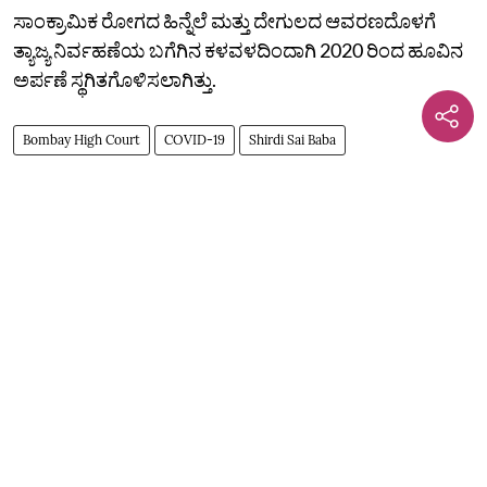
ಸಾಂಕ್ರಾಮಿಕ ರೋಗದ ಹಿನ್ನೆಲೆ ಮತ್ತು ದೇಗುಲದ ಆವರಣದೊಳಗೆ
ತ್ಯಾಜ್ಯ ನಿರ್ವಹಣೆಯ ಬಗೆಗಿನ ಕಳವಳದಿಂದಾಗಿ 2020 ರಿಂದ ಹೂವಿನ
ಅರ್ಪಣೆ ಸ್ಥಗಿತಗೊಳಿಸಲಾಗಿತ್ತು.
Bombay High Court
COVID-19
Shirdi Sai Baba