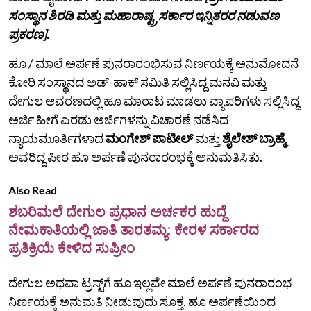
ಸಂಸ್ಥಾನ ಶಿರಡಿ ಮತ್ತು ಮಹಾರಾಷ್ಟ್ರ ಸರ್ಕಾರ ಇನ್ನಿತರರ ನಡುವಣ
ಪ್ರಕರಣ].
ಹೂ / ಮಾಲೆ ಅರ್ಪಣೆ ಪುನರಾರಂಭಿಸುವ ನಿರ್ಣಯಕ್ಕೆ ಅನುಮೋದನೆ
ಕೋರಿ ಸಂಸ್ಥಾನದ ಅಡ್‌-ಹಾಕ್‌ ಸಮಿತಿ ಸಲ್ಲಿಸಿದ್ದ ಮನವಿ ಮತ್ತು
ದೇಗುಲ ಆವರಣದಲ್ಲಿ ಹೂ ಮಾರಾಟ ಮಾಡಲು ವ್ಯಾಪರಿಗಳು ಸಲ್ಲಿಸಿದ್ದ
ಅರ್ಜಿ ಹೀಗೆ ಎರಡು ಅರ್ಜಿಗಳನ್ನು ವಿಚಾರಣೆ ನಡೆಸಿದ
ನ್ಯಾಯಮೂರ್ತಿಗಳಾದ
ಮಂಗೇಶ್ ಪಾಟೀಲ್
ಮತ್ತು
ಶೈಲೇಶ್ ಬ್ರಾಹ್ಮೆ
ಅವರಿದ್ದ ಪೀಠ ಹೂ ಅರ್ಪಣೆ ಪುನರಾರಂಭಕ್ಕೆ ಅನುಮತಿಸಿತು.
Also Read
ಶಬರಿಮಲೆ ದೇಗುಲ ಪ್ರಧಾನ ಅರ್ಚಕರ ಹುದ್ದೆ
ನೇಮಕಾತಿಯಲ್ಲಿ ಜಾತಿ ತಾರತಮ್ಯ: ಕೇರಳ ಸರ್ಕಾರದ
ಪ್ರತಿಕ್ರಿಯೆ ಕೇಳಿದ ಸುಪ್ರೀಂ
ದೇಗುಲ ಅಥವಾ ಟ್ರಸ್ಟ್‌ಗೆ ಹೂ ಇಲ್ಲವೇ ಮಾಲೆ ಅರ್ಪಣೆ ಪುನರಾರಂಭ
ನಿರ್ಣಯಕ್ಕೆ ಅನುಮತಿ ನೀಡುವುದು ಸೂಕ್ತ. ಹೂ ಅರ್ಪಣೆಯಿಂದ