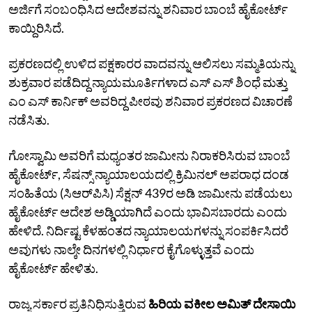
ಅರ್ಜಿಗೆ ಸಂಬಂಧಿಸಿದ ಆದೇಶವನ್ನು ಶನಿವಾರ ಬಾಂಬೆ ಹೈಕೋರ್ಟ್‌
ಕಾಯ್ದಿರಿಸಿದೆ.
ಪ್ರಕರಣದಲ್ಲಿ ಉಳಿದ ಪಕ್ಷಕಾರರ ವಾದವನ್ನು ಆಲಿಸಲು ಸಮ್ಮತಿಯನ್ನು
ಶುಕ್ರವಾರ ಪಡೆದಿದ್ದ ನ್ಯಾಯಮೂರ್ತಿಗಳಾದ ಎಸ್‌ ಎಸ್‌ ಶಿಂಧೆ ಮತ್ತು
ಎಂ ಎಸ್‌ ಕಾರ್ನಿಕ್‌ ಅವರಿದ್ದ ಪೀಠವು ಶನಿವಾರ ಪ್ರಕರಣದ ವಿಚಾರಣೆ
ನಡೆಸಿತು.
ಗೋಸ್ವಾಮಿ ಅವರಿಗೆ ಮಧ್ಯಂತರ ಜಾಮೀನು ನಿರಾಕರಿಸಿರುವ ಬಾಂಬೆ
ಹೈಕೋರ್ಟ್‌, ಸೆಷನ್ಸ್‌ ನ್ಯಾಯಾಲಯದಲ್ಲಿ ಕ್ರಿಮಿನಲ್ ಅಪರಾಧ ದಂಡ
ಸಂಹಿತೆಯ (ಸಿಆರ್‌ಪಿಸಿ) ಸೆಕ್ಷನ್‌ 439ರ ಅಡಿ ಜಾಮೀನು ಪಡೆಯಲು
ಹೈಕೋರ್ಟ್‌ ಆದೇಶ ಅಡ್ಡಿಯಾಗಿದೆ ಎಂದು ಭಾವಿಸಬಾರದು ಎಂದು
ಹೇಳಿದೆ. ನಿರ್ದಿಷ್ಟ ಕೆಳಹಂತದ ನ್ಯಾಯಾಲಯಗಳನ್ನು ಸಂಪರ್ಕಿಸಿದರೆ
ಅವುಗಳು ನಾಲ್ಕೇ ದಿನಗಳಲ್ಲಿ ನಿರ್ಧಾರ ಕೈಗೊಳ್ಳುತ್ತವೆ ಎಂದು
ಹೈಕೋರ್ಟ್‌ ಹೇಳಿತು.
ರಾಜ್ಯ ಸರ್ಕಾರ ಪ್ರತಿನಿಧಿಸುತ್ತಿರುವ
ಹಿರಿಯ ವಕೀಲ ಅಮಿತ್‌ ದೇಸಾಯಿ