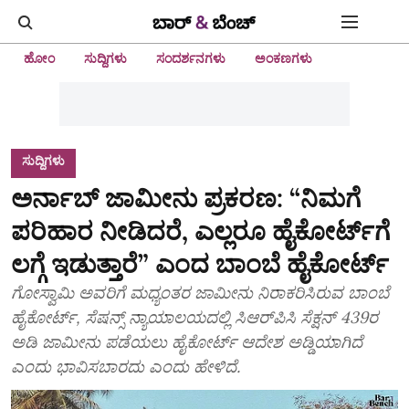
ಹೋಂ
ಸುದ್ದಿಗಳು
ಸಂದರ್ಶನಗಳು
ಅಂಕಣಗಳು
ಸುದ್ದಿಗಳು
ಅರ್ನಾಬ್ ಜಾಮೀನು ಪ್ರಕರಣ: “ನಿಮಗೆ
ಪರಿಹಾರ ನೀಡಿದರೆ, ಎಲ್ಲರೂ ಹೈಕೋರ್ಟ್‌ಗೆ
ಲಗ್ಗೆ ಇಡುತ್ತಾರೆ” ಎಂದ ಬಾಂಬೆ ಹೈಕೋರ್ಟ್
ಗೋಸ್ವಾಮಿ ಅವರಿಗೆ ಮಧ್ಯಂತರ ಜಾಮೀನು ನಿರಾಕರಿಸಿರುವ ಬಾಂಬೆ
ಹೈಕೋರ್ಟ್, ಸೆಷನ್ಸ್‌ ನ್ಯಾಯಾಲಯದಲ್ಲಿ ಸಿಆರ್‌ಪಿಸಿ ಸೆಕ್ಷನ್ 439ರ
ಅಡಿ ಜಾಮೀನು ಪಡೆಯಲು ಹೈಕೋರ್ಟ್ ಆದೇಶ ಅಡ್ಡಿಯಾಗಿದೆ
ಎಂದು ಭಾವಿಸಬಾರದು ಎಂದು ಹೇಳಿದೆ.