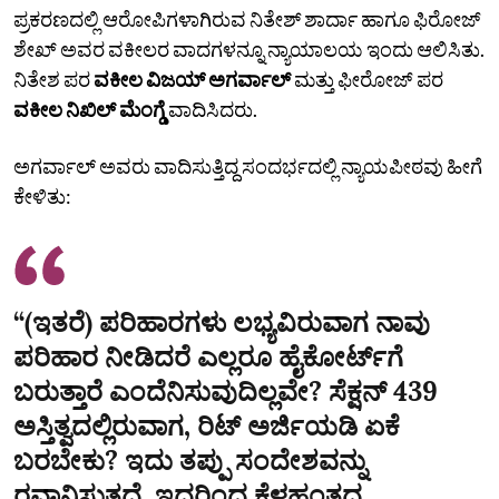
ಪ್ರಕರಣದಲ್ಲಿ ಆರೋಪಿಗಳಾಗಿರುವ ನಿತೇಶ್‌ ಶಾರ್ದಾ ಹಾಗೂ ಫಿರೋಜ್‌
ಶೇಖ್‌ ಅವರ ವಕೀಲರ ವಾದಗಳನ್ನೂ ನ್ಯಾಯಾಲಯ ಇಂದು ಆಲಿಸಿತು.
ನಿತೇಶ ಪರ
ವಕೀಲ ವಿಜಯ್‌ ಅಗರ್ವಾಲ್
‌ ಮತ್ತು ಫೀರೋಜ್‌ ಪರ
ವಕೀಲ ನಿಖಿಲ್‌ ಮೆಂಗ್ಡೆ
ವಾದಿಸಿದರು.
ಅಗರ್ವಾಲ್‌ ಅವರು ವಾದಿಸುತ್ತಿದ್ದ ಸಂದರ್ಭದಲ್ಲಿ ನ್ಯಾಯಪೀಠವು ಹೀಗೆ
ಕೇಳಿತು:
“(ಇತರೆ) ಪರಿಹಾರಗಳು ಲಭ್ಯವಿರುವಾಗ ನಾವು
ಪರಿಹಾರ ನೀಡಿದರೆ ಎಲ್ಲರೂ ಹೈಕೋರ್ಟ್‌ಗೆ
ಬರುತ್ತಾರೆ ಎಂದೆನಿಸುವುದಿಲ್ಲವೇ? ಸೆಕ್ಷನ್‌ 439
ಅಸ್ತಿತ್ವದಲ್ಲಿರುವಾಗ, ರಿಟ್‌ ಅರ್ಜಿಯಡಿ ಏಕೆ
ಬರಬೇಕು? ಇದು ತಪ್ಪು ಸಂದೇಶವನ್ನು
ರವಾನಿಸುತ್ತದೆ. ಇದರಿಂದ ಕೆಳಹಂತದ