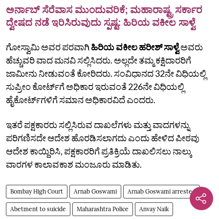
ಅರ್ನಾಬ್ ಸೆರೆವಾಸ ಮುಂದುವರಿಕೆ; ಮಹಾರಾಷ್ಟ್ರ ಸರ್ಕಾರ
ದ್ವೇಷದ ನಡೆ ಇರಿಸಿರುವುದು ಸ್ಪಷ್ಟ: ಹಿರಿಯ ವಕೀಲ ಸಾಳ್ವೆ
ಗೋಸ್ವಾಮಿ ಅವರ ಪರವಾಗಿ
ಹಿರಿಯ ವಕೀಲ ಹರೀಶ್‌ ಸಾಳ್ವೆ
ಅವರು
ಹೆಚ್ಚುವರಿ ವಾದ ಮನವಿ ಸಲ್ಲಿಸಿದರು. ಅಲ್ಲದೇ ತಮ್ಮ ಕಕ್ಷಿದಾರರಿಗೆ
ಜಾಮೀನು ನೀಡುವಂತೆ ಕೋರಿದರು. ಸಂವಿಧಾನದ 32ನೇ ವಿಧಿಯಲ್ಲಿ
ಸುಪ್ರೀಂ ಕೋರ್ಟ್‌ಗೆ ಅಧಿಕಾರ ಇರುವಂತೆ 226ನೇ ವಿಧಿಯಲ್ಲಿ
ಹೈಕೋರ್ಟ್‌ಗಳಿಗೆ ಸಮಾನ ಅಧಿಕಾರವಿದೆ ಎಂದರು.
ಇತರೆ ಪಕ್ಷಕಾರರು ಸಲ್ಲಿಸಿರುವ ದಾಖಲೆಗಳು ಮತ್ತು ವಾದಗಳನ್ನು
ಪರಿಗಣಿಸದೇ ಆದೇಶ ಹೊರಡಿಸಲಾಗದು ಎಂದು ಹೇಳಿದ ಪೀಠವು
ಆದೇಶ ಕಾಯ್ದಿರಿಸಿ, ಪಕ್ಷಕಾರರಿಗೆ ಪ್ರತಿಕ್ರಿಯೆ ದಾಖಲಿಸಲು ನಾಲ್ಕು
ವಾರಗಳ ಕಾಲಾವಕಾಶ ಮಂಜೂರು ಮಾಡಿತು.
Bombay High Court
Arnab Goswami
Arnab Goswami arrested
Abetment to suicide
Maharashtra Police
Anvay Naik