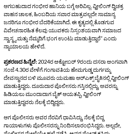
ಆಗಬಹುದಾದ ಗಂಭೀರ ಹಾನಿಯ ಬಗ್ಗೆ ಅರಿವಿಲ್ಲ. ವ್ಹೀಲಿಂಗ್‌ ದ್ವಿಚಕ್ರ
ವಾಹನ ಚಾಲಕ, ಹಿಂಬದಿಯ ಸವಾರ ಮಾತ್ರವಲ್ಲದೇ ಸಾಮಾನ್ಯ
ಜನರಿಗೂ ಗಂಭೀರ ಬೆದರಿಕೆಯಾಗಿದೆ. ಈ ಕೃತ್ಯದಲ್ಲಿ ತೊಡಗುವ
ವಿವೇಚನಾರಹಿತ ಕೆಲವು ಯುವಕರು ನಿಸ್ಸಂಶಯವಾಗಿ ಸಮಾಜದ
ಸ್ವಾಸ್ಥ್ಯ ಮತ್ತು ನೆಮ್ಮದಿಗೆ ಭಂಗ ಉಂಟು ಮಾಡುತ್ತಿದ್ದಾರೆ” ಎಂದು
ನ್ಯಾಯಾಲಯ ಹೇಳಿದೆ.
ಪ್ರಕರಣದ ಹಿನ್ನೆಲೆ:
2024ರ ಅಕ್ಟೋಬರ್‌ 9ರಂದು ದಸರಾ ಅಂಗವಾಗಿ
ಸಂಜೆ 4.30ರ ವೇಳೆಗೆ ಗಂಗಾವತಿಯ ಹೇಮಗುಡ್ಡ ದುರ್ಗಮ್ಮ
ದೇವಸ್ಥಾನದ ಬಳಿ ಮೂವರು ಯಮಹಾ ಆರ್‌ಎಕ್ಸ್‌ ಬೈಕಿನಲ್ಲಿ ವ್ಹೀಲಿಂಗ್‌
ಮಾಡುತ್ತಿದ್ದರು. ದೂರುದಾರ ಪೊಲೀಸರು ಗಸ್ತಿನಲ್ಲಿದ್ದು, ಅವರನ್ನು
ಹಿಡಿಯಲು ಮುಂದಾದಾಗ ಬೈಕ್‌ ಆಯತಪ್ಪಿ, ವ್ಹೀಲಿಂಗ್‌
ಮಾಡುತ್ತಿದ್ದವರು ನೆಲಕ್ಕೆ ಬಿದ್ದಿದ್ದರು.
ಆಗ ಪೊಲೀಸರು ಅವರ ನೆರವಿಗೆ ಧಾವಿಸಿದ್ದು, ನೆಲಕ್ಕೆ ಬಿದ್ದ
ಗಾಯಾಳುಗಳು ಪೊಲೀಸರನ್ನು ನಿಂದಿಸಲಾರಂಭಿಸಿದ್ದರು. ಅಲ್ಲದೇ,
ಪೊಲೀಸರ ಮೇಲೆಯೇ ಹಲ್ಲೆ ನಡೆಸಿ, ಅವರ ಫೋನ್‌ ಕಸಿದು