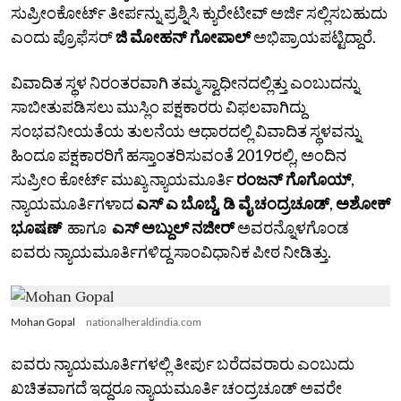
ಸುಪ್ರೀಂಕೋರ್ಟ್ ತೀರ್ಪನ್ನು ಪ್ರಶ್ನಿಸಿ ಕ್ಯುರೇಟೀವ್‌ ಅರ್ಜಿ ಸಲ್ಲಿಸಬಹುದು
ಎಂದು ಪ್ರೊಫೆಸರ್
ಜಿ ಮೋಹನ್ ಗೋಪಾಲ್
ಅಭಿಪ್ರಾಯಪಟ್ಟಿದ್ದಾರೆ.
ವಿವಾದಿತ ಸ್ಥಳ ನಿರಂತರವಾಗಿ ತಮ್ಮ ಸ್ವಾಧೀನದಲ್ಲಿತ್ತು ಎಂಬುದನ್ನು
ಸಾಬೀತುಪಡಿಸಲು ಮುಸ್ಲಿಂ ಪಕ್ಷಕಾರರು ವಿಫಲವಾಗಿದ್ದು
ಸಂಭವನೀಯತೆಯ ತುಲನೆಯ ಆಧಾರದಲ್ಲಿ ವಿವಾದಿತ ಸ್ಥಳವನ್ನು
ಹಿಂದೂ ಪಕ್ಷಕಾರರಿಗೆ ಹಸ್ತಾಂತರಿಸುವಂತೆ 2019ರಲ್ಲಿ, ಅಂದಿನ
ಸುಪ್ರೀಂ ಕೋರ್ಟ್‌ ಮುಖ್ಯ ನ್ಯಾಯಮೂರ್ತಿ
ರಂಜನ್ ಗೊಗೊಯ್
,
ನ್ಯಾಯಮೂರ್ತಿಗಳಾದ
ಎಸ್‌ ಎ ಬೊಬ್ಡೆ
,
ಡಿ ವೈ ಚಂದ್ರಚೂಡ್
,
ಅಶೋಕ್
ಭೂಷಣ್
ಹಾಗೂ
ಎಸ್ ಅಬ್ದುಲ್ ನಜೀರ್
ಅವರನ್ನೊಳಗೊಂಡ
ಐವರು ನ್ಯಾಯಮೂರ್ತಿಗಳಿದ್ದ ಸಾಂವಿಧಾನಿಕ ಪೀಠ ನೀಡಿತ್ತು.
Mohan Gopal
nationalheraldindia.com
ಐವರು ನ್ಯಾಯಮೂರ್ತಿಗಳಲ್ಲಿ ತೀರ್ಪು ಬರೆದವರಾರು ಎಂಬುದು
ಖಚಿತವಾಗದೆ ಇದ್ದರೂ ನ್ಯಾಯಮೂರ್ತಿ ಚಂದ್ರಚೂಡ್ ಅವರೇ