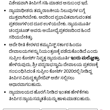
ವಿಶೇಷವಾಗಿ ತೀರ್ಪಿಗೆ ಸಹಿ ಮಾಡದ ಅನುಬಂಧ ಇದೆ.
ನ್ಯಾಯಾಧೀಶರು ತಮ್ಮ ರಾಜಕೀಯ ನಿಲುವುಗಳ ಬಗ್ಗೆ
ಮುಕ್ತವಾಗಿರಬೇಕು. ಅದರಿಂದ ಪ್ರಭಾವಿತವಾಗುವಂತಹ
ಪ್ರಕರಣಗಳಿಂದ ದೂರ ಉಳಿಯಬೇಕು. ನ್ಯಾಯಮೂರ್ತಿ
ಚಂದ್ರಚೂಡ್ ಅವರು ಅಯೋಧ್ಯೆ ಪ್ರಕರಣದಿಂದ ಹಿಂದೆ
ಸರಿಯಬೇಕಿತ್ತು.
ಅದೇ ರೀತಿ ಕೇರಳದ ಕಮ್ಯುನಿಸ್ಟ್ ಸರ್ಕಾರ ಹಿಂದೂ
ದೇವಾಲಯಗಳನ್ನು ನಿಯಂತ್ರಣಕ್ಕೆ ಪಡೆದುಕೊಂಡಿದೆ ಎಂದು
ಸುಪ್ರೀಂ ಕೋರ್ಟ್‌ ನಿವೃತ್ತ ನ್ಯಾಯಮೂರ್ತಿ
ಇಂದು ಮಲ್ಹೋತ್ರಾ
ಹೇಳಿರುವುದು, ಶ್ರೀ ಪದ್ಮನಾಭಸ್ವಾಮಿ ದೇವಾಲಯ ಪ್ರಕರಣಕ್ಕೆ
ಸಂಬಂಧಿಸಿದಂತೆ ಸುಪ್ರೀಂ ಕೋರ್ಟ್‌ 2020ರಲ್ಲಿ ನೀಡಿದ್ದ
ತೀರ್ಪಿನ ವಿರುದ್ಧ ಕ್ಯುರೇಟಿವ್ ಅರ್ಜಿ ಸಲ್ಲಿಸಲು
ಆಧಾರವಾಗಬಹುದು.
ನ್ಯಾಯಾಲಯದ ಹೊರಗೆ ನೀಡಿದ ಇಂತಹ ಹೇಳಿಕೆಗಳು
ತೀರ್ಪಿನ ನ್ಯಾಯಸಮ್ಮತತೆಯನ್ನು ಹಾಳುಮಾಡಬಹುದು.