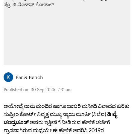
Bar & Bench
Published on
:
30 Sep 2025, 7:31 am
ಅಯೋಧ್ಯೆ ರಾಮ ಮಂದಿರ ಹಾಗೂ ಬಾಬರಿ ಮಸೀದಿ ವಿವಾದದ ಕುರಿತು
ಸುಪ್ರೀಂ ಕೋರ್ಟ್‌ ನಿವೃತ್ತ ಮುಖ್ಯ ನ್ಯಾಯಮೂರ್ತಿ (ಸಿಜೆಐ)
ಡಿ ವೈ
ಚಂದ್ರಚೂಡ್
ಅವರು ಇತ್ತೀಚಿಗೆ ನೀಡಿರುವ ಹೇಳಿಕೆ ಚರ್ಚೆಗೆ
ಗ್ರಾಸವಾಗಿರುವ ಮಧ್ಯೆಯೇ ಈ ಹೇಳಿಕೆ ಆಧರಿಸಿ 2019ರ