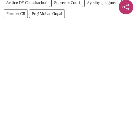
Justice DY Chandrachud
Supreme Court
Ayodhya judgment
Former CJI
Prof̤ Mohan Gopal