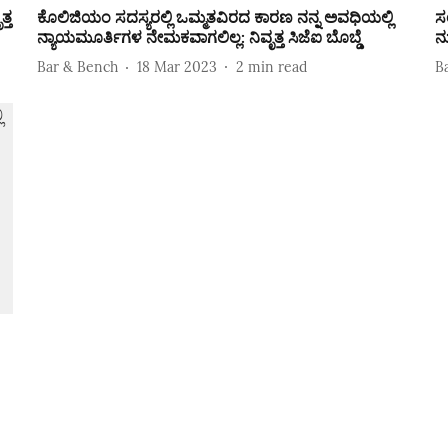
್ತ
ಕೊಲಿಜಿಯಂ ಸದಸ್ಯರಲ್ಲಿ ಒಮ್ಮತವಿರದ ಕಾರಣ ನನ್ನ ಅವಧಿಯಲ್ಲಿ
ಸ
ನ್ಯಾಯಮೂರ್ತಿಗಳ ನೇಮಕವಾಗಲಿಲ್ಲ: ನಿವೃತ್ತ ಸಿಜೆಐ ಬೊಬ್ಡೆ
ನ
Bar & Bench
18 Mar 2023
2
min read
B