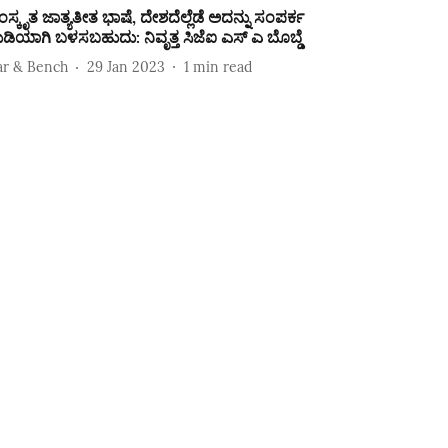
ಂಸ್ಕೃತ ಜಾತ್ಯತೀತ ಭಾಷೆ, ದೇಶದೆಲ್ಲೆಡೆ ಅದನ್ನು ಸಂಪರ್ಕ
ುಡಿಯಾಗಿ ಬಳಸಬಹುದು: ನಿವೃತ್ತ ಸಿಜೆಐ ಎಸ್‌ ಎ ಬೊಬ್ಡೆ
ar & Bench
29 Jan 2023
1
min read