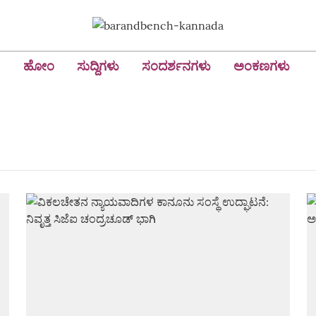
ಹೋಂ
ಸುದ್ದಿಗಳು
ಸಂದರ್ಶನಗಳು
ಅಂಕಣಗಳು