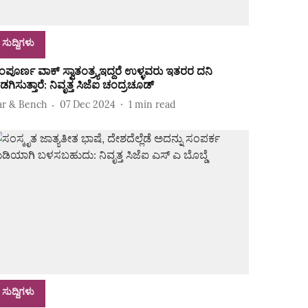
ಸುದ್ದಿಗಳು
ಂಪೂರ್ಣ ವಾಕ್ ಸ್ವಾತಂತ್ರ್ಯಇದ್ದರೆ ಉಳ್ಳವರು ಇತರರ ದನಿ
ಡಗಿಸುತ್ತಾರೆ: ನಿವೃತ್ತ ಸಿಜೆಐ ಚಂದ್ರಚೂಡ್
ar & Bench
07 Dec 2024
1
min read
ಸುದ್ದಿಗಳು