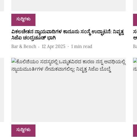
ಸುದ್ದಿಗಳು
ವಿಕಲಚೇತನ ನ್ಯಾಯವಾದಿಗಳ ಕಾನೂನು ಸಂಸ್ಥೆ ಉದ್ಘಾಟನೆ: ನಿವೃತ್ತ
ಸ
ಸಿಜೆಐ ಚಂದ್ರಚೂಡ್ ಭಾಗಿ
ಅ
Bar & Bench
12 Apr 2025
1
min read
B
ಸುದ್ದಿಗಳು