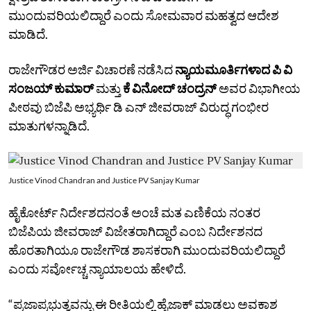
ಮುಂದುವರಿಯಲಿದ್ದಾರೆ ಎಂದು ಸೋಮವಾರ ಮಹತ್ವದ ಆದೇಶ
ಮಾಡಿದೆ.
ರಾಜೇಗೌಡರ ಅರ್ಜಿ ವಿಚಾರಣೆ ನಡೆಸಿದ
ನ್ಯಾಯಮೂರ್ತಿಗಳಾದ ಪಿ ವಿ
ಸಂಜಯ್ ಕುಮಾರ್‌
ಮತ್ತು
ಕೆ ವಿನೋದ್‌ ಚಂದ್ರನ್‌
ಅವರ ವಿಭಾಗೀಯ
ಪೀಠವು ಬಿಜೆಪಿ ಅಭ್ಯರ್ಥಿ ಡಿ ಎನ್‌ ಜೀವರಾಜ್‌ ವಿರುದ್ಧ ಗಂಭೀರ
ಮಾತುಗಳನ್ನಾಡಿದೆ.
Justice Vinod Chandran and Justice PV Sanjay Kumar
ಹೈಕೋರ್ಟ್‌ ನಿರ್ದೇಶದನಂತೆ ಅಂಚೆ ಮತ ಎಣಿಕೆಯ ನಂತರ
ಬಿಜೆಪಿಯ ಜೀವರಾಜ್‌ ವಿಜೇತರಾಗಿದ್ದಾರೆ ಎಂಬ ನಿರ್ದೇಶನದ
ಹೊರತಾಗಿಯೂ ರಾಜೇಗೌಡ ಶಾಸಕರಾಗಿ ಮುಂದುವರಿಯಲಿದ್ದಾರೆ
ಎಂದು ಸರ್ವೋಚ್ಚ ನ್ಯಾಯಾಲಯ ಹೇಳಿದೆ.
“ಪ್ರಜಾಪ್ರಭುತ್ವವನ್ನು ಈ ರೀತಿಯಲ್ಲಿ ಹೈಜಾಕ್‌ ಮಾಡಲು ಅವಕಾಶ