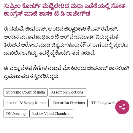
ಸುಪ್ರೀಂ ಕೋರ್ಟ್‌ ಮೆಟ್ಟಿಲೇರಿದ ಮರು ಎಣಿಕೆಯಲ್ಲಿ ಸೋತ
ಕಾಂಗ್ರೆಸ್‌ ಮಾಜಿ ಶಾಸಕ ಟಿ ಡಿ ರಾಜೇಗೌಡ
ಈ ನಡುವೆ, ಜೀವರಾಜ್‌, ಅಂದಿನ ಜಿಲ್ಲಾಧಿಕಾರಿ ಕೆ ಎನ್‌ ರಮೇಶ್‌,
ಅಂದಿನ ಚುನಾವಣಾಧಿಕಾರಿ ಟಿ ಆರ್‌ ವೇದಮೂರ್ತಿ ವಿರುದ್ಧ ಮತ
ತಿರುಚದ ಆರೋಪ ಮಾಡಿ ಚಿಕ್ಕಮಗಳೂರು ಟೌನ್‌ ಠಾಣೆಯಲ್ಲಿ ಪ್ರಕರಣ
ದಾಖಲಿಸಲಾಗಿದ್ದು, ಇದಕ್ಕೆ ಹೈಕೋರ್ಟ್‌ ತಡೆ ನೀಡಿದೆ.
ಈ ಎಲ್ಲಾ ಬೆಳವಣಿಗೆಗಳ ನಡುವೆ ಮೇ 6ರಂದು ಜೀವರಾಜ್‌ ಶಾಸಕರಾಗಿ
ಪ್ರಮಾಣ ವಚನ ಸ್ವೀಕರಿಸಿದ್ದರು.
Supreme Court of India
Assembly Elections
Justice PV Sanjay Kumar
Karnataka Elections
TD Rajegowda
DN Jeevaraj
Justice Vinod Chandran