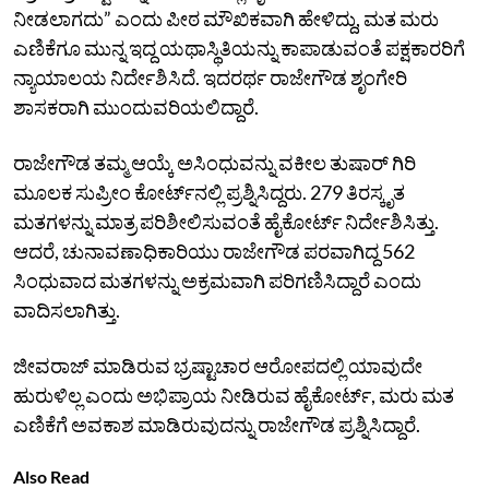
ನೀಡಲಾಗದು” ಎಂದು ಪೀಠ ಮೌಖಿಕವಾಗಿ ಹೇಳಿದ್ದು, ಮತ ಮರು
ಎಣಿಕೆಗೂ ಮುನ್ನ ಇದ್ದ ಯಥಾಸ್ಥಿತಿಯನ್ನು ಕಾಪಾಡುವಂತೆ ಪಕ್ಷಕಾರರಿಗೆ
ನ್ಯಾಯಾಲಯ ನಿರ್ದೇಶಿಸಿದೆ. ಇದರರ್ಥ ರಾಜೇಗೌಡ ಶೃಂಗೇರಿ
ಶಾಸಕರಾಗಿ ಮುಂದುವರಿಯಲಿದ್ದಾರೆ.
ರಾಜೇಗೌಡ ತಮ್ಮ ಆಯ್ಕೆ ಅಸಿಂಧುವನ್ನು ವಕೀಲ ತುಷಾರ್‌ ಗಿರಿ
ಮೂಲಕ ಸುಪ್ರೀಂ ಕೋರ್ಟ್‌ನಲ್ಲಿ ಪ್ರಶ್ನಿಸಿದ್ದರು. 279 ತಿರಸ್ಕೃತ
ಮತಗಳನ್ನು ಮಾತ್ರ ಪರಿಶೀಲಿಸುವಂತೆ ಹೈಕೋರ್ಟ್‌ ನಿರ್ದೇಶಿಸಿತ್ತು.
ಆದರೆ, ಚುನಾವಣಾಧಿಕಾರಿಯು ರಾಜೇಗೌಡ ಪರವಾಗಿದ್ದ 562
ಸಿಂಧುವಾದ ಮತಗಳನ್ನು ಅಕ್ರಮವಾಗಿ ಪರಿಗಣಿಸಿದ್ದಾರೆ ಎಂದು
ವಾದಿಸಲಾಗಿತ್ತು.
ಜೀವರಾಜ್‌ ಮಾಡಿರುವ ಭ್ರಷ್ಟಾಚಾರ ಆರೋಪದಲ್ಲಿ ಯಾವುದೇ
ಹುರುಳಿಲ್ಲ ಎಂದು ಅಭಿಪ್ರಾಯ ನೀಡಿರುವ ಹೈಕೋರ್ಟ್‌, ಮರು ಮತ
ಎಣಿಕೆಗೆ ಅವಕಾಶ ಮಾಡಿರುವುದನ್ನು ರಾಜೇಗೌಡ ಪ್ರಶ್ನಿಸಿದ್ದಾರೆ.
Also Read