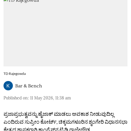
TD Rajegowda
Bar & Bench
Published on
:
11 May 2026, 11:38 am
ಪ್ರಜಾಪ್ರಭುತ್ವವನ್ನು ಹೈಜಾಕ್‌ ಮಾಡಲು ಅವಕಾಶ ನೀಡುವುದಿಲ್ಲ
ಎಂದಿರುವ ಸುಪ್ರೀಂ ಕೋರ್ಟ್‌, ಚಿಕ್ಕಮಗಳೂರಿನ ಶೃಂಗೇರಿ ವಿಧಾನಸಭಾ
ಕ್ಷೇತ್ರದ ಶಾಸಕರಾಗಿ ಕಾಂಗ್ರೆಸ್‌ನ ಟಿ ಡಿ ರಾಜೇಗೌಡ