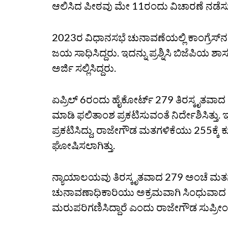
ಆಲಿಸಿದ ಪೀಠವು ಮೇ 11ರಂದು ವಿಚಾರಣೆ ನಡೆಸು
2023ರ ವಿಧಾನಸಭೆ ಚುನಾವಣೆಯಲ್ಲಿ ಕಾಂಗ್ರೆಸ್
ಜಯ ಸಾಧಿಸಿದ್ದರು. ಇದನ್ನು ಪ್ರಶ್ನಿಸಿ ಬಿಜೆಪಿ
ಅರ್ಜಿ ಸಲ್ಲಿಸಿದ್ದರು.
ಏಪ್ರಿಲ್‌ 6ರಂದು ಹೈಕೋರ್ಟ್‌ 279 ತಿರಸ್ಕೃತವ
ಮಾಡಿ ಫಲಿತಾಂಶ ಪ್ರಕಟಿಸುವಂತೆ ನಿರ್ದೇಶಿಸಿತ್
ಪ್ರಕಟಿಸಿದ್ದು, ರಾಜೇಗೌಡ ಮತಗಳಿಕೆಯು 255ಕ್ಕೆ 
ಘೋಷಿಸಲಾಗಿತ್ತು.
ನ್ಯಾಯಾಲಯವು ತಿರಸ್ಕೃತವಾದ 279 ಅಂಚೆ ಮತಗಳನ್
ಚುನಾವಣಾಧಿಕಾರಿಯು ಅಕ್ರಮವಾಗಿ ಸಿಂಧುವಾದ ರ
ಮರುಪರಿಗಣಿಸಿದ್ದಾರೆ ಎಂದು ರಾಜೇಗೌಡ ಸುಪ್ರೀಂ ಕೋರ್