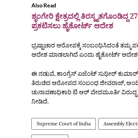
Also Read
ಶೃಂಗೇರಿ ಕ್ಷೇತ್ರದಲ್ಲಿ ತಿರಸ್ಕೃತಗೊಂಡಿ
ಪ್ರಕಟಿಸಲು ಹೈಕೋರ್ಟ್‌ ಆದೇಶ
ಭ್ರಷ್ಟಾಚಾರ ಆರೋಪಕ್ಕೆ ಸಂಬಂಧಿಸಿದಂತೆ ತಮ್ಮ 
ಆದೇಶ ಮಾಡಲಾಗಿದೆ ಎಂದು ಹೈಕೋರ್ಟ್‌ ಆದೇಶವನ್ನು
ಈ ನಡುವೆ, ಕಾಂಗ್ರೆಸ್‌ ಏಜೆಂಟ್‌ ಸುಧೀರ್‌ ಕುಮ
ತಿರುಚಿದ ಆರೋಪದ ಸಂಬಂಧ ಜೀವರಾಜ್‌, ಅಂದಿನ ಜ
ಚುನಾವಣಾಧಿಕಾರಿ ಟಿ ಆರ್‌ ವೇದಮೂರ್ತಿ ವಿರುದ್ಧ 
ನೀಡಿದೆ.
Supreme Court of India
Assembly Elect