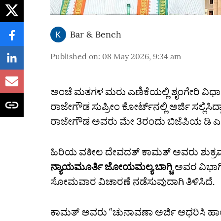
Bar & Bench
Published on
:
08 May 2026, 9:34 am
ಅಂಚೆ ಮತಗಳ ಮರು ಎಣಿಕೆಯಲ್ಲಿ ಶೃಂಗೇರಿ ವಿಧಾನಸ
ರಾಜೇಗೌಡ ಸುಪ್ರೀಂ ಕೋರ್ಟ್‌ನಲ್ಲಿ ಅರ್ಜಿ ಸಲ್ಲಿಸಿ
ರಾಜೇಗೌಡ ಅವರು ಮೇ 3ರಂದು ಬಿಜೆಪಿಯ ಡಿ ಎನ್‌
ಹಿರಿಯ ವಕೀಲ ದೇವದತ್‌ ಕಾಮತ್‌ ಅವರು ಶುಕ್
ನ್ಯಾಯಮೂರ್ತಿ ಜೋಯಮಲ್ಯ ಬಾಗ್ಚಿ
ಅವರ ವಿಭಾಗೀ
ಸೋಮವಾರ ವಿಚಾರಣೆ ನಡೆಸುವುದಾಗಿ ತಿಳಿಸಿದೆ.
ಕಾಮತ್‌ ಅವರು “ಚುನಾವಣಾ ಅರ್ಜಿ ಆಧರಿಸಿ ಹಾಲ