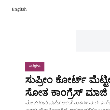
English
ಸುದ್ದಿಗಳು
ಸುಪ್ರೀಂ ಕೋರ್ಟ್‌ ಮೆಟ್
ಸೋತ ಕಾಂಗ್ರೆಸ್‌ ಮಾಜಿ
ಮೇ 3ರಂದು ನಡೆದ ಅಂಚೆ ಮತಗಳ ಮರು ಎಣಿಕೆಯಲ್
ಎಂದು ಘೋಷಿಸಲಾಗಿದೆ. ಅಲ್ಲಿಯವರೆಗೂ ಅಂದರೆ