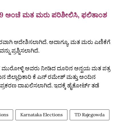
ದ್ದ 279 ಅಂಚೆ ಮತ ಮರು ಪರಿಶೀಲಿಸಿ, ಫಲಿತಾಂಶ
ಪರವಾಗಿ ಆದೇಶಿಸಲಾಗಿದೆ. ಅದಾಗ್ಯೂ, ಮತ ಮರು ಎಣಿಕೆಗೆ
 ಪ್ರಶ್ನಿಸಲಾಗಿದೆ.
ಾರ್‌ ಮುರೋಳ್ಳಿ ಅವರು ನೀಡಿದ ದೂರಿನ ಅನ್ವಯ ಮತ ಪತ್ರ
ಿಲ್ಲಾಧಿಕಾರಿ ಕೆ ಎನ್ ರಮೇಶ್‌ ಮತ್ತು ಅಂದಿನ
ಪ್ರಕರಣ ದಾಖಲಿಸಲಾಗಿದೆ. ಇದಕ್ಕೆ ಹೈಕೋರ್ಟ್‌ ತಡೆ
ions
Karnataka Elections
TD Rajegowda