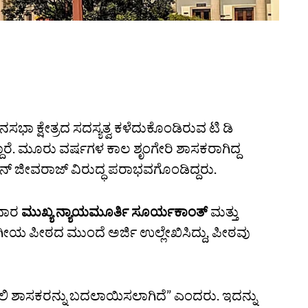
ಭಾ ಕ್ಷೇತ್ರದ ಸದಸ್ಯತ್ವ ಕಳೆದುಕೊಂಡಿರುವ ಟಿ ಡಿ
ದ್ದಾರೆ. ಮೂರು ವರ್ಷಗಳ ಕಾಲ ಶೃಂಗೇರಿ ಶಾಸಕರಾಗಿದ್ದ
 ಜೀವರಾಜ್‌ ವಿರುದ್ಧ ಪರಾಭವಗೊಂಡಿದ್ದರು.
ರವಾರ
ಮುಖ್ಯ ನ್ಯಾಯಮೂರ್ತಿ ಸೂರ್ಯಕಾಂತ್‌
ಮತ್ತು
ಯ ಪೀಠದ ಮುಂದೆ ಅರ್ಜಿ ಉಲ್ಲೇಖಿಸಿದ್ದು, ಪೀಠವು
ಿ ಶಾಸಕರನ್ನು ಬದಲಾಯಿಸಲಾಗಿದೆ” ಎಂದರು. ಇದನ್ನು