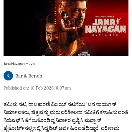
Jana Nayagan Movie
Bar & Bench
Published on
:
10 Feb 2026, 8:07 am
ತಮಿಳು ನಟ, ರಾಜಕಾರಣಿ ವಿಜಯ್ ನಟನೆಯ ‘ಜನ ನಾಯಗನ್'
ನಿರ್ಮಾಪಕರು, ಚಿತ್ರವನ್ನು ಮರುಪರಿಶೀಲನಾ ಸಮಿತಿಗೆ ಕಳುಹಿಸುವಂತೆ
ಸಿಬಿಎಫ್‌ಸಿ ತೆಗೆದುಕೊಂಡಿದ್ದ ನಿರ್ಧಾರ ಪ್ರಶ್ನಿಸಿ ಮದ್ರಾಸ್
ಹೈಕೋರ್ಟ್‌ನಲ್ಲಿ ಸಲ್ಲಿಸಿದ್ದ ರಿಟ್ ಅರ್ಜಿ ಹಿಂಪಡೆದಿದ್ದಾರೆ. ಪರಿಣಾಮ