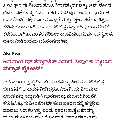
ಸಿಬಿಎಫ್‌ಸಿ ಪರಿಶೀಲನಾ ಸಮಿತಿ ಶಿಫಾರಸ್ಸು ಮಾಡಿತ್ತು. ಅದು ಹೇಳಿದ
ಬದಲಾವಣೆಗಳನ್ನು ನಿರ್ಮಾಪಕರು ಮಾಡಿದ್ದರು. ಆದರೂ, ಧಾರ್ಮಿಕ
ಭಾವನೆಗಳಿಗೆ ಧಕ್ಕೆಯಾಗುವ ಸಾಧ್ಯತೆ ಮತ್ತು ರಕ್ಷಣಾ ಪಡೆಗಳ ಚಿತ್ರಣ
ಕುರಿತು ಬಂದ ದೂರಿನ ಆಧಾರದಲ್ಲಿ ಚಿತ್ರವನ್ನು ಪರಿಷ್ಕರಣಾ ಸಮಿತಿಗೆ
ಕಳುಹಿಸಲಾಗಿತ್ತು. ನಂತರ ಪರಿಶೀಲನಾ ಸಮಿತಿಯ ಓರ್ವ ಸದಸ್ಯರೇ ಈ
ದೂರು ನೀಡಿರುವುದು ಬಹಿರಂಗವಾಗಿತ್ತು.
Also Read
ಜನ ನಾಯಗನ್ ಸೆನ್ಸಾರ್‌ಶಿಪ್‌ ವಿವಾದ: ತೀರ್ಪು ಕಾಯ್ದಿರಿಸಿದ
ಮದ್ರಾಸ್ ಹೈಕೋರ್ಟ್
ಈ ಹಿನ್ನೆಲೆಯಲ್ಲಿ, ಹೈಕೋರ್ಟ್‌ನ ಏಕಸದಸ್ಯ ಪೀಠ ಮೊದಲಿಗೆ ಚಿತ್ರ
ಬಿಡುಗಡೆಗೆ ಅನುಮತಿ ನೀಡಿದ್ದರೂ, ವಿಭಾಗೀಯ ಪೀಠವು ಆ
ಆದೇಶವನ್ನು ರದ್ದುಪಡಿಸಿ ಪ್ರಕರಣವನ್ನು ಮರುಪರಿಶೀಲನೆಗೆ
ಕಳುಹಿಸಿತ್ತು. ಸುಪ್ರೀಂ ಕೋರ್ಟ್ ಕೂಡ ಪ್ರಕರಣದಲ್ಲಿ ಹಸ್ತಕ್ಷೇಪ
ಮಾಡಲು ನಿರಾಕರಿಸಿತ್ತು. ಇಂದು ಪ್ರಕರಣ ಮತ್ತೆ ಏಕಸದಸ್ಯ
ನ್ಯಾಯಮೂರ್ತಿಯ ಮುಂದೆ ಬಂದಾಗ, ನಿರ್ಮಾಪಕರು ತಮ್ಮ