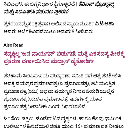
ಸಿಬಿಎಫ್‌ಸಿ ಈ ಬಗ್ಗೆ ನಿರ್ಧಾರ ಕೈಗೊಳ್ಳಲಿದೆ [
ಕೆವಿಎನ್‌ ಪ್ರೊಡಕ್ಷನ್ಸ್‌
ಮತ್ತು ಸಿಬಿಎಫ್‌ಸಿ ನಡುವಣ ಪ್ರಕರಣ
]
ಪ್ರಕರಣವನ್ನು ಸಂಕ್ಷಿಪ್ತವಾಗಿ ಆಲಿಸಿದ ನ್ಯಾಯಮೂರ್ತಿ
ಪಿ ಟಿ ಆಶಾ
ಅವರು ಅರ್ಜಿ ಹಿಂಪಡೆಯಲು ಅನುಮತಿ ನೀಡಿದರು.
Also Read
ಸದ್ಯಕ್ಕಿಲ್ಲ 'ಜನ ನಾಯಗನ್ʼ ಬಿಡುಗಡೆ: ಮತ್ತೆ ಏಕಸದಸ್ಯ ಪೀಠಕ್ಕೆ
ಪ್ರಕರಣ ವರ್ಗಾಯಿಸಿದ ಮದ್ರಾಸ್ ಹೈಕೋರ್ಟ್
ಪರಿಣಾಮ ಸಿಬಿಎಫ್‌ಸಿಯ ಪರಿಷ್ಕರಣಾ ಸಮಿತಿ ಈಗ ಚಿತ್ರ ಪರಿಶೀಲಿಸಿ
ಅದಕ್ಕೆ ವಯಸ್ಕರ ಪ್ರಮಾಣಪತ್ರ (ಎ ಪ್ರಮಾಣಪತ್ರ), ಅನಿಯಂತ್ರಿತ
ಪ್ರಮಾಣಪತ್ರ (ಯು) ಅಥವಾ ವಯಸ್ಕರ ನಿಗಾವಣೆಯಡಿಯಲ್ಲಿನ
ಪ್ರಮಾಣಪತ್ರ (ಯು/ಎ ಪ್ರಮಾಣಪತ್ರ) ಇವುಗಳಲ್ಲಿ ಯಾವ
ಪ್ರಮಾಣಪತ್ರ ನೀಡಬೇಕು ಎಂದು ನಿರ್ಧರಿಸಲಿದೆ.
ಹಿಂಸೆಯ ಚಿತ್ರಣ, ಹೊಡೆದಾಟದ ದೃಶ್ಯಗಳು ಹಾಗೂ ಕೆಲವು ಧಾರ್ಮಿಕ
ಉಲ್ಲೇಖಗಳ ಹಿನ್ನೆಲೆಯಲ್ಲಿ ಚಿತ್ರಕ್ಕೆ ಯುಎ 16+ ಪ್ರಮಾಣ ಪತ್ರ ನೀಡಲು