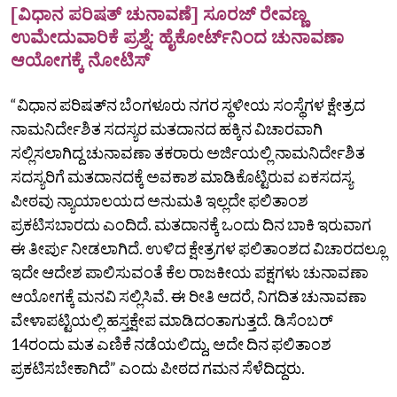
[ವಿಧಾನ ಪರಿಷತ್‌ ಚುನಾವಣೆ] ಸೂರಜ್‌ ರೇವಣ್ಣ
ಉಮೇದುವಾರಿಕೆ ಪ್ರಶ್ನೆ: ಹೈಕೋರ್ಟ್‌ನಿಂದ ಚುನಾವಣಾ
ಆಯೋಗಕ್ಕೆ ನೋಟಿಸ್‌
“ವಿಧಾನ ಪರಿಷತ್‌ನ ಬೆಂಗಳೂರು ನಗರ ಸ್ಥಳೀಯ ಸಂಸ್ಥೆಗಳ ಕ್ಷೇತ್ರದ
ನಾಮನಿರ್ದೇಶಿತ ಸದಸ್ಯರ ಮತದಾನದ ಹಕ್ಕಿನ ವಿಚಾರವಾಗಿ
ಸಲ್ಲಿಸಲಾಗಿದ್ದ ಚುನಾವಣಾ ತಕರಾರು ಅರ್ಜಿಯಲ್ಲಿ ನಾಮನಿರ್ದೇಶಿತ
ಸದಸ್ಯರಿಗೆ ಮತದಾನದಕ್ಕೆ ಅವಕಾಶ ಮಾಡಿಕೊಟ್ಟಿರುವ ಏಕಸದಸ್ಯ
ಪೀಠವು ನ್ಯಾಯಾಲಯದ ಅನುಮತಿ ಇಲ್ಲದೇ ಫಲಿತಾಂಶ
ಪ್ರಕಟಿಸಬಾರದು ಎಂದಿದೆ. ಮತದಾನಕ್ಕೆ ಒಂದು ದಿನ ಬಾಕಿ ಇರುವಾಗ
ಈ ತೀರ್ಪು ನೀಡಲಾಗಿದೆ. ಉಳಿದ ಕ್ಷೇತ್ರಗಳ ಫಲಿತಾಂಶದ ವಿಚಾರದಲ್ಲೂ
ಇದೇ ಆದೇಶ ಪಾಲಿಸುವಂತೆ ಕೆಲ ರಾಜಕೀಯ ಪಕ್ಷಗಳು ಚುನಾವಣಾ
ಆಯೋಗಕ್ಕೆ ಮನವಿ ಸಲ್ಲಿಸಿವೆ. ಈ ರೀತಿ ಆದರೆ, ನಿಗದಿತ ಚುನಾವಣಾ
ವೇಳಾಪಟ್ಟಿಯಲ್ಲಿ ಹಸ್ತಕ್ಷೇಪ ಮಾಡಿದಂತಾಗುತ್ತದೆ. ಡಿಸೆಂಬರ್‌
14ರಂದು ಮತ ಎಣಿಕೆ ನಡೆಯಲಿದ್ದು, ಅದೇ ದಿನ ಫಲಿತಾಂಶ
ಪ್ರಕಟಿಸಬೇಕಾಗಿದೆ” ಎಂದು ಪೀಠದ ಗಮನ ಸೆಳೆದಿದ್ದರು.