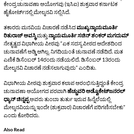
ಕೇಂದ್ರ ಚುನಾವಣಾ ಆಯೋಗವು (ಇಸಿಐ) ಶುಕ್ರವಾರ ಕರ್ನಾಟಕ
ಹೈಕೋರ್ಟ್‌ನಲ್ಲಿ ಮೇಲ್ಮನವಿ ಸಲ್ಲಿಸಿದೆ.
ತಕಾರರು ಮನವಿಯ ವಿಚಾರಣೆ ನಡೆಸಿದ
ಮುಖ್ಯ ನ್ಯಾಯಮೂರ್ತಿ
ರಿತುರಾಜ್‌ ಅವಸ್ಥಿ
ಮತ್ತು
ನ್ಯಾಯಮೂರ್ತಿ ಸಚಿನ್‌ ಶಂಕರ್‌ ಮಗದುಮ್‌
ನೇತೃತ್ವದ ವಿಭಾಗೀಯ ಪೀಠವು “ಏಕ ಸದಸ್ಯ ಪೀಠದ ಆದೇಶದಿಂದ
ಚುನಾವಣೆಗೆ ಅಡ್ಡಿ ಆಗಿಲ್ಲ. ನಿಗದಿಯಂತೆ ಚುನಾವಣೆ ನಡೆದಿದೆ. ಮತ
ಎಣಿಕೆ ಡಿಸೆಂಬರ್‌ 14ರಂದು ನಡೆಯಲಿದೆ. ಡಿಸೆಂಬರ್‌ 13ರಂದು
ಮೇಲ್ಮನವಿ ವಿಚಾರಣೆ ನಡೆಸಲಾಗುವುದು” ಎಂದಿತು.
ವಿಭಾಗೀಯ ಪೀಠವು ಶುಕ್ರವಾರ ಕಲಾಪ ಆರಂಭಿಸುತ್ತಿದ್ದಂತೆ ಕೇಂದ್ರ
ಚುನಾವಣಾ ಆಯೋಗದ ಪರವಾಗಿ
ಹೆಚ್ಚುವರಿ ಅಡ್ವೊಕೇಟ್‌ಜನರಲ್
ಧ್ಯಾನ್‌ ಚಿನ್ನಪ್ಪ
ಅವರು ತುಂಬಾ ತುರ್ತು ಇರುವ ಹಿನ್ನೆಲೆಯಲ್ಲಿ
ಮೇಲ್ಮನವಿಯನ್ನು ಇಂದೇ (ಶುಕ್ರವಾರ) ವಿಚಾರಣೆಗೆ ಪರಿಗಣಿಸಬೇಕು”
ಎಂದು ಕೋರಿದರು.
Also Read