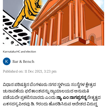
Karnataka HC and election
Bar & Bench
Published on
:
11 Dec 2021, 3:23 pm
ವಿಧಾನ ಪರಿಷತ್ತಿನ ಬೆಂಗಳೂರು ನಗರ ಸ್ಥಳೀಯ ಸಂಸ್ಥೆಗಳ ಕ್ಷೇತ್ರದ
ಚುನಾವಣೆಯ ಫಲಿತಾಂಶವನ್ನು ನ್ಯಾಯಾಲಯದ ಅನುಮತಿ
ಪಡೆಯದೇ ಪ್ರಕಟಿಸಬಾರದು ಎಂದು
ನ್ಯಾ. ಎಂ ನಾಗಪ್ರಸನ್ನ
ನೇತೃತ್ವದ
ಏಕಸದಸ್ಯ ಪೀಠವು ಡಿ. 9ರಂದು ಹೊರಡಿಸಿರುವ ಆದೇಶದ ವಿರುದ್ಧ