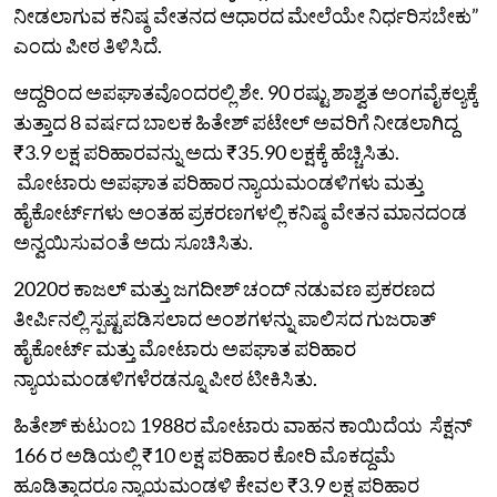
ನೀಡಲಾಗುವ ಕನಿಷ್ಠ ವೇತನದ ಆಧಾರದ ಮೇಲೆಯೇ ನಿರ್ಧರಿಸಬೇಕು”
ಎಂದು ಪೀಠ ತಿಳಿಸಿದೆ.
ಆದ್ದರಿಂದ ಅಪಘಾತವೊಂದರಲ್ಲಿ ಶೇ. 90 ರಷ್ಟು ಶಾಶ್ವತ ಅಂಗವೈಕಲ್ಯಕ್ಕೆ
ತುತ್ತಾದ 8 ವರ್ಷದ ಬಾಲಕ ಹಿತೇಶ್ ಪಟೇಲ್ ಅವರಿಗೆ ನೀಡಲಾಗಿದ್ದ
₹3.9 ಲಕ್ಷ ಪರಿಹಾರವನ್ನು ಅದು ₹35.90 ಲಕ್ಷಕ್ಕೆ ಹೆಚ್ಚಿಸಿತು.
ಮೋಟಾರು ಅಪಘಾತ ಪರಿಹಾರ ನ್ಯಾಯಮಂಡಳಿಗಳು ಮತ್ತು
ಹೈಕೋರ್ಟ್‌ಗಳು ಅಂತಹ ಪ್ರಕರಣಗಳಲ್ಲಿ ಕನಿಷ್ಠ ವೇತನ ಮಾನದಂಡ
ಅನ್ವಯಿಸುವಂತೆ ಅದು ಸೂಚಿಸಿತು.
2020ರ ಕಾಜಲ್ ಮತ್ತು ಜಗದೀಶ್ ಚಂದ್ ನಡುವಣ ಪ್ರಕರಣದ
ತೀರ್ಪಿನಲ್ಲಿ ಸ್ಪಷ್ಟಪಡಿಸಲಾದ ಅಂಶಗಳನ್ನು ಪಾಲಿಸದ ಗುಜರಾತ್
ಹೈಕೋರ್ಟ್ ಮತ್ತು ಮೋಟಾರು ಅಪಘಾತ ಪರಿಹಾರ
ನ್ಯಾಯಮಂಡಳಿಗಳೆರಡನ್ನೂ ಪೀಠ ಟೀಕಿಸಿತು.
ಹಿತೇಶ್‌ ಕುಟುಂಬ 1988ರ ಮೋಟಾರು ವಾಹನ ಕಾಯಿದೆಯ ಸೆಕ್ಷನ್
166 ರ ಅಡಿಯಲ್ಲಿ ₹10 ಲಕ್ಷ ಪರಿಹಾರ ಕೋರಿ ಮೊಕದ್ದಮೆ
ಹೂಡಿತ್ತಾದರೂ ನ್ಯಾಯಮಂಡಳಿ ಕೇವಲ ₹3.9 ಲಕ್ಷ ಪರಿಹಾರ