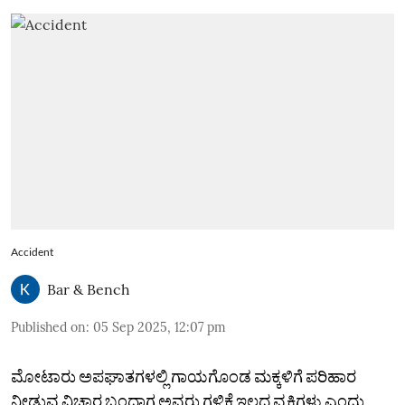
Accident
Bar & Bench
Published on
:
05 Sep 2025, 12:07 pm
ಮೋಟಾರು ಅಪಘಾತಗಳಲ್ಲಿ ಗಾಯಗೊಂಡ ಮಕ್ಕಳಿಗೆ ಪರಿಹಾರ
ನೀಡುವ ವಿಚಾರ ಬಂದಾಗ ಅವರು ಗಳಿಕೆ ಇಲ್ಲದ ವ್ಯಕ್ತಿಗಳು ಎಂದು