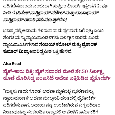
ಪರಿಗಣಿಸಬಾರದು ಎಂಬುದಾಗಿ ಸುಪ್ರೀಂ ಕೋರ್ಟ್ ಇತ್ತೀಚೆಗೆ ತೀರ್ಪು
ನೀಡಿದೆ
[ಹಿತೇಶ್ ನಾಗ್ಜಿಭಾಯ್ ಪಟೇಲ್ ಮತ್ತು ಬಾಬಾಭಾಯ್
ನಾಗ್ಜಿಭಾಯ್ ರಬಾರಿ ನಡುವಣ ಪ್ರಕರಣ].
ಭವಿಷ್ಯದಲ್ಲಿ ಆದಾಯ ಗಳಿಸುವ ಸಾಮರ್ಥ್ಯ ಮಗುವಿಗೆ ಇತ್ತು ಎಂಬ
ಸಂಗತಿಯನ್ನು ನ್ಯಾಯಮಂಡಳಿಗಳು ನಿರ್ಲಕ್ಷಿಸಬಾರದು ಎಂದು
ನ್ಯಾಯಮೂರ್ತಿಗಳಾದ
ಸಂಜಯ್ ಕರೋಲ್
ಮತ್ತು
ಪ್ರಶಾಂತ್
ಕುಮಾರ್ ಮಿಶ್ರಾ
ಅವರಿದ್ದ ಪೀಠ ಒತ್ತಿ ಹೇಳಿದೆ.
Also Read
ಬೈಕ್‌-ಕಾರು ಡಿಕ್ಕಿ: ಬೈಕ್ ಸವಾರರ ಮೇಲೆ ಶೇ.50 ನಿರ್ಲಕ್ಷ್ಯ
ಹೊಣೆ ಹೊರಿಸಿದ್ದ ಎಂಎಸಿಟಿ ಆದೇಶ ಎತ್ತಿಹಿಡಿದ ಹೈಕೋರ್ಟ್‌
"ಮಕ್ಕಳು ಗಾಯಗೊಂಡ ಅಥವಾ ಮೃತಪಟ್ಟ ಪ್ರಕರಣವನ್ನು
ನ್ಯಾಯಮಂಡಳಿ ಅಥವಾ ಮೇಲ್ಮನವಿ ಹಂತದಲ್ಲಿ ಹೈಕೋರ್ಟ್
ಪರಿಗಣಿಸುವಾಗ, ಆದಾಯ ನಷ್ಟ ಉಂಟಾಗಿರುವ ಬಗ್ಗೆ ಪರಿಹಾರ
ನೀಡುವುದನ್ನು ಸಂಬಂಧಿತ ರಾಜ್ಯದಲ್ಲಿ ಆ ವೇಳೆಗೆ ಕಾರ್ಮಿಕರಿಗೆ