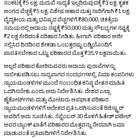
ಸಂಕಟಕ್ಕೆ ₹5 ಲಕ್ಷ, ಮದುವೆ ಸಾಧ್ಯತೆ ಇಲ್ಲದಿರುವುದಕ್ಕೆ ₹3 ಲಕ್ಷ, ಕೃತಕ
ಅಂಗದ ವೆಚ್ಚಕ್ಕೆ ₹5 ಲಕ್ಷ, ವಿಶೇಷ ಆಹಾರ ಮತ್ತು ಸಾರಿಗೆಗಾಗಿ ₹1 ಲಕ್ಷ,
ವೈದ್ಯಕೀಯ ಮತ್ತು ಭವಿಷ್ಯದ ವೆಚ್ಚಗಳಿಗೆ ₹80,000, ಚಿಕಿತ್ಸೆಯ
ಸಮಯದಲ್ಲಿ ಆದಾಯ ನಷ್ಟಕ್ಕೆ ₹50,000 ಮತ್ತು ಸೌಲಭ್ಯಗಳ ನಷ್ಟಕ್ಕೆ
₹2 ಲಕ್ಷ ಸೇರಿದಂತೆ ಪರಿಹಾರ ನೀಡಿತು. ಹೀಗಾಗಿ ಪರಿಹಾರ ಅರ್ಜಿ
ಸಲ್ಲಿಸಿದ ದಿನದಿಂದ ಶೇಕಡಾ ಒಂಬತ್ತರಷ್ಟು ಬಡ್ಡಿಯೊಂದಿಗೆ
ಪಾವತಿಸಬೇಕಾದ ಒಟ್ಟು ಪರಿಹಾರದ ಮೊತ್ತ ₹35.9 ಲಕ್ಷವಾಯಿತು.
ಅಲ್ಲದೆ ಪರಿಹಾರ ಕೋರಿರುವವರು ಆದಾಯ ಪುರಾವೆಗಳನ್ನು
ಸಾಬೀತುಪಡಿಸಲು ಸಾಧ್ಯವಾಗದ ಸಂದರ್ಭಗಳಲ್ಲಿ, ವಿಮಾ ಕಂಪನಿಗಳು
ನ್ಯಾಯಮಂಡಳಿಗಳ ಮುಂದೆ ಸಂಬಂಧಿತ ಕನಿಷ್ಠ ವೇತನ ಮಾಹಿತಿ
ಒದಗಿಸಬೇಕು ಎಂದು ಅದು ನಿರ್ದೇಶಿಸಿತು. ದೇಶದ ಎಲ್ಲಾ
ಹೈಕೋರ್ಟ್‌ಗಳು ಮತ್ತು ಮೋಟಾರು ಅಪಘಾತ ಪರಿಹಾರ
ನ್ಯಾಯಮಂಡಳಿಗಳಿಗೆ ಆದೇಶದ ಪ್ರತಿ ಒದಗಿಸುವಂತೆ ರಿಜಿಸ್ಟ್ರಾರ್‌
ಅವರಿಗೆ ಅದು ಸೂಚಿಸಿತು. ಸೆಪ್ಟೆಂಬರ್ 30 ರೊಳಗೆ ಹಿತೇಶ್ ಪಟೇಲ್
ಅವರ ಬ್ಯಾಂಕ್ ಖಾತೆಗೆ ಪರಿಹಾರದ ಮೊತ್ತವನ್ನು ನೇರವಾಗಿ ಜಮಾ
ಮಾಡುವಂತೆ ಪ್ರತಿವಾದಿಗಳಿಗೆ ನಿರ್ದೇಶಿಸಿತು.