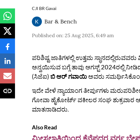
CJI BR Gavai
Bar & Bench
Published on
:
25 Aug 2025, 6:49 am
ಪರಿಶಿಷ್ಟ ಜಾತಿಗಳಲ್ಲಿ ಉತ್ತಮ ಸ್ಥಾನದಲ್ಲಿರುವವ
ಅನ್ವಯಿಸುವ ಬಗ್ಗೆ ತಾವು ಆಗಸ್ಟ್ 2024ರಲ್ಲಿ ನೀಡಿದ
(ಸಿಜೆಐ)
ಬಿ ಆರ್ ಗವಾಯಿ
ಅವರು ಸಮರ್ಥಿಸಿಕೊಂಡಿ
ಇದೇ ವೇಳೆ ನ್ಯಾಯಾಂಗ ತೀರ್ಪುಗಳು ಮರುಪರಿಶೀ
ಗೋವಾ ಹೈಕೋರ್ಟ್ ವಕೀಲರ ಸಂಘ ಶುಕ್ರವಾರ ​​ಆ
ಮಾತನಾಡಿದರು.
Also Read
ಮೀಸಲಾತಿಯಿಂದ ಕೆನೆಪದರ ವರ್ಗ ಬೇರ್ಪ