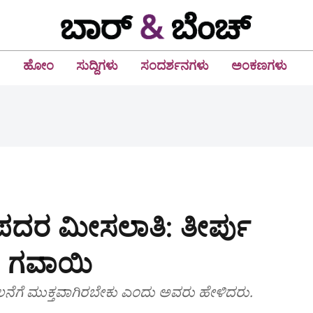
ಹೋಂ
ಸುದ್ದಿಗಳು
ಸಂದರ್ಶನಗಳು
ಅಂಕಣಗಳು
ೆನೆಪದರ ಮೀಸಲಾತಿ: ತೀರ್ಪು
ಐ ಗವಾಯಿ
ಲನೆಗೆ ಮುಕ್ತವಾಗಿರಬೇಕು ಎಂದು ಅವರು ಹೇಳಿದರು.