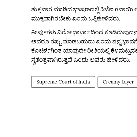
ಶುಕ್ರವಾರ ಮಾಡಿದ ಭಾಷಣದಲ್ಲಿ ಸಿಜೆಐ ಗವಾಯಿ
ಮುಕ್ತವಾಗಿರಬೇಕು ಎಂದು ಒತ್ತಿಹೇಳಿದರು.
ತೀರ್ಪುಗಳು ವಿರೋಧಾಭಾಸದಿಂದ ಕೂಡಿರುವುದನ್ನು
ಅವರೂ ತಪ್ಪು ಮಾಡಬಹುದು ಎಂದು ನನ್ನ ಭಾವನೆ 
ಕೋರ್ಟ್‌ಗಿಂತ ಯಾವುದೇ ರೀತಿಯಲ್ಲಿ ಕೆಳಮಟ್ಟದಲ್ಲ
ಸ್ವತಂತ್ರವಾಗಿರುತ್ತವೆ ಎಂದು ಅವರು ಹೇಳಿದರು.
Supreme Court of India
Creamy Layer