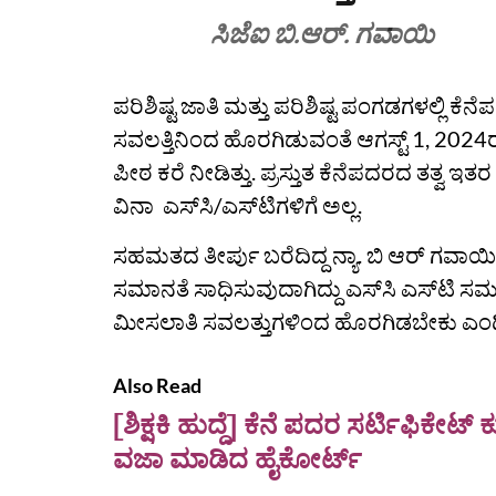
ಸಿಜೆಐ ಬಿ.ಆರ್. ಗವಾಯಿ
ಪರಿಶಿಷ್ಟ ಜಾತಿ ಮತ್ತು ಪರಿಶಿಷ್ಟ ಪಂಗಡಗಳಲ್ಲಿ ಕೆ
ಸವಲತ್ತಿನಿಂದ ಹೊರಗಿಡುವಂತೆ ಆಗಸ್ಟ್ 1, 2024ರ
ಪೀಠ ಕರೆ ನೀಡಿತ್ತು. ಪ್ರಸ್ತುತ ಕೆನೆಪದರದ ತತ್ವ ಇತ
ವಿನಾ ಎಸ್‌ಸಿ/ಎಸ್‌ಟಿಗಳಿಗೆ ಅಲ್ಲ.
ಸಹಮತದ ತೀರ್ಪು ಬರೆದಿದ್ದ ನ್ಯಾ. ಬಿ ಆರ್‌ ಗವ
ಸಮಾನತೆ ಸಾಧಿಸುವುದಾಗಿದ್ದು ಎಸ್‌ಸಿ ಎಸ್‌ಟಿ ಸ
ಮೀಸಲಾತಿ ಸವಲತ್ತುಗಳಿಂದ ಹೊರಗಿಡಬೇಕು ಎಂದಿ
Also Read
[ಶಿಕ್ಷಕಿ ಹುದ್ದೆ] ಕೆನೆ ಪದರ ಸರ್ಟಿಫಿಕ
ವಜಾ ಮಾಡಿದ ಹೈಕೋರ್ಟ್‌