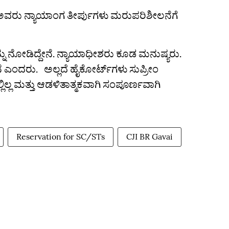
 ಅವರು ನ್ಯಾಯಾಂಗ ತೀರ್ಪುಗಳು ಮರುಪರಿಶೀಲನೆಗೆ
 ನೋಡಿದ್ದೇನೆ. ನ್ಯಾಯಾಧೀಶರು ಕೂಡ ಮನುಷ್ಯರು.
ಎಂದರು. ಅಲ್ಲದೆ ಹೈಕೋರ್ಟ್‌ಗಳು ಸುಪ್ರೀಂ
ಿಲ್ಲ ಮತ್ತು ಆಡಳಿತಾತ್ಮಕವಾಗಿ ಸಂಪೂರ್ಣವಾಗಿ
Reservation for SC/STs
CJI BR Gavai