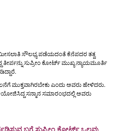
ರು ಮೀಸಲಾತಿ ಸೌಲಭ್ಯ ಪಡೆಯದಂತೆ ಕೆನೆಪದರ ತತ್ವ
್ದ ತೀರ್ಪನ್ನು ಸುಪ್ರೀಂ ಕೋರ್ಟ್‌ ಮುಖ್ಯ ನ್ಯಾಯಮೂರ್ತಿ
ದ್ದಾರೆ.
ಲನೆಗೆ ಮುಕ್ತವಾಗಿರಬೇಕು ಎಂದು ಅವರು ಹೇಳಿದರು.
ಯೋಜಿಸಿದ್ದ ಸನ್ಮಾನ ಸಮಾರಂಭದಲ್ಲಿ ಅವರು
ಡಿಸುವ ಬಗ್ಗೆ ಸುಪ್ರೀಂ ಕೋರ್ಟ್ ಒಲವು