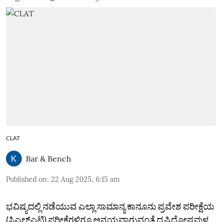
CLAT
Bar & Bench
Published on
:
22 Aug 2025, 6:15 am
ಭವಿಷ್ಯದಲ್ಲಿ ನಡೆಯುವ ಎಲ್ಲಾ ಸಾಮಾನ್ಯ ಕಾನೂನು ಪ್ರವೇಶ ಪರೀಕ್ಷೆಯ
(ಸಿಎಲ್‌ಎಟಿ) ಪರೀಕ್ಷೆಗಳಿಗೂ ಅನ್ವಯವಾಗುವಂತೆ ದೃಷ್ಟಿದೋಷವುಳ್ಳ