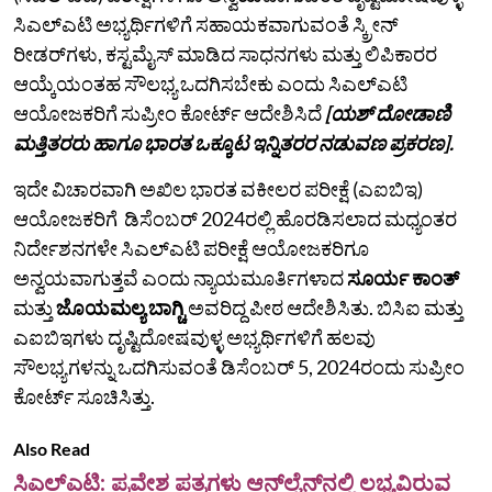
ಸಿಎಲ್ಎಟಿ ಅಭ್ಯರ್ಥಿಗಳಿಗೆ ಸಹಾಯಕವಾಗುವಂತೆ ಸ್ಕ್ರೀನ್
ರೀಡರ್‌ಗಳು, ಕಸ್ಟಮೈಸ್ ಮಾಡಿದ ಸಾಧನಗಳು ಮತ್ತು ಲಿಪಿಕಾರರ
ಆಯ್ಕೆಯಂತಹ ಸೌಲಭ್ಯ ಒದಗಿಸಬೇಕು ಎಂದು ಸಿಎಲ್‌ಎಟಿ
ಆಯೋಜಕರಿಗೆ ಸುಪ್ರೀಂ ಕೋರ್ಟ್‌ ಆದೇಶಿಸಿದೆ
[ಯಶ್‌ ದೋಡಾಣಿ
ಮತ್ತಿತರರು ಹಾಗೂ ಭಾರತ ಒಕ್ಕೂಟ ಇನ್ನಿತರರ ನಡುವಣ ಪ್ರಕರಣ].
ಇದೇ ವಿಚಾರವಾಗಿ ಅಖಿಲ ಭಾರತ ವಕೀಲರ ಪರೀಕ್ಷೆ (ಎಐಬಿಇ)
ಆಯೋಜಕರಿಗೆ ಡಿಸೆಂಬರ್ 2024ರಲ್ಲಿ ಹೊರಡಿಸಲಾದ ಮಧ್ಯಂತರ
ನಿರ್ದೇಶನಗಳೇ ಸಿಎಲ್ಎಟಿ ಪರೀಕ್ಷೆ ಆಯೋಜಕರಿಗೂ
ಅನ್ವಯವಾಗುತ್ತವೆ ಎಂದು ನ್ಯಾಯಮೂರ್ತಿಗಳಾದ
ಸೂರ್ಯ ಕಾಂತ್
ಮತ್ತು
ಜೊಯಮಲ್ಯ ಬಾಗ್ಚಿ
ಅವರಿದ್ದ ಪೀಠ ಆದೇಶಿಸಿತು. ಬಿಸಿಐ ಮತ್ತು
ಎಐಬಿಇಗಳು ದೃಷ್ಟಿದೋಷವುಳ್ಳ ಅಭ್ಯರ್ಥಿಗಳಿಗೆ ಹಲವು
ಸೌಲಭ್ಯಗಳನ್ನು ಒದಗಿಸುವಂತೆ ಡಿಸೆಂಬರ್ 5, 2024ರಂದು ಸುಪ್ರೀಂ
ಕೋರ್ಟ್ ಸೂಚಿಸಿತ್ತು.
Also Read
ಸಿಎಲ್‌ಎಟಿ: ಪ್ರವೇಶ ಪತ್ರಗಳು ಆನ್‌ಲೈನ್‌ನಲ್ಲಿ ಲಭ್ಯವಿರುವ