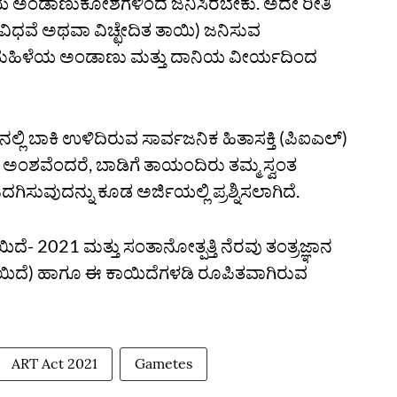
 ಅಂಡಾಣುಕೋಶಗಳಿಂದ ಜನಿಸಿರಬೇಕು. ಅದೇ ರೀತಿ
ಿಧವೆ ಅಥವಾ ವಿಚ್ಛೇದಿತ ತಾಯಿ) ಜನಿಸುವ
 ಮಹಿಳೆಯ ಅಂಡಾಣು ಮತ್ತು ದಾನಿಯ ವೀರ್ಯದಿಂದ
್‌ನಲ್ಲಿ ಬಾಕಿ ಉಳಿದಿರುವ ಸಾರ್ವಜನಿಕ ಹಿತಾಸಕ್ತಿ (ಪಿಐಎಲ್)
ರ್ಹ ಅಂಶವೆಂದರೆ, ಬಾಡಿಗೆ ತಾಯಂದಿರು ತಮ್ಮ ಸ್ವಂತ
ಗಿಸುವುದನ್ನು ಕೂಡ ಅರ್ಜಿಯಲ್ಲಿ ಪ್ರಶ್ನಿಸಲಾಗಿದೆ.
ದೆ- 2021 ಮತ್ತು ಸಂತಾನೋತ್ಪತ್ತಿ ನೆರವು ತಂತ್ರಜ್ಞಾನ
ಕಾಯಿದೆ) ಹಾಗೂ ಈ ಕಾಯಿದೆಗಳಡಿ ರೂಪಿತವಾಗಿರುವ
ART Act 2021
Gametes