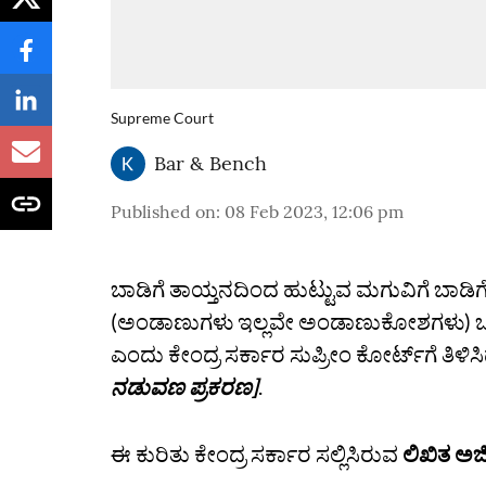
Supreme Court
Bar & Bench
Published on
:
08 Feb 2023, 12:06 pm
ಬಾಡಿಗೆ ತಾಯ್ತನದಿಂದ ಹುಟ್ಟುವ ಮಗುವಿಗೆ ಬಾಡಿಗ
(ಅಂಡಾಣುಗಳು ಇಲ್ಲವೇ ಅಂಡಾಣುಕೋಶಗಳು) ಒದ
ಎಂದು ಕೇಂದ್ರ ಸರ್ಕಾರ ಸುಪ್ರೀಂ ಕೋರ್ಟ್‌ಗೆ ತಿಳಿಸ
ನಡುವಣ ಪ್ರಕರಣ]
.
ಈ ಕುರಿತು ಕೇಂದ್ರ ಸರ್ಕಾರ ಸಲ್ಲಿಸಿರುವ
ಲಿಖಿತ ಅರ್