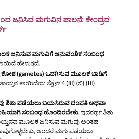
ಂದ ಜನಿಸಿದ ಮಗುವಿನ ಪಾಲನೆ: ಕೇಂದ್ರದ
ಟ್
ಮೂಲಕ ಜನಿಸುವ ಮಗುವಿಗೆ ಆನುವಂಶಿಕ ಸಂಬಂಧ
ಯಿದೆ ಹೇಳುತ್ತದೆ.
ತ್ತಿ ಕೋಶ (gametes) ಒದಗಿಸುವ ಮೂಲಕ ಬಾಡಿಗೆ
ಯ್ತನ ಕಾಯಿದೆಯ ಸೆಕ್ಷನ್ 4 (iii) (ಬಿ) (III)
ವು ಶಿಶು ಪಡೆಯಲು ಬಯಸಿರುವ ದಂಪತಿ ಅಥವಾ
ಂಶವಾಹಿಯಾಗಿ ಸಂಬಂಧ ಹೊಂದಿರಬೇಕು.
ಇದರರ್ಥ ಶಿಶು
 ತಾಯ್ತನದ ಮೂಲಕ ಜನಿಸುವ ಮಗುವು ಅಂತಹ
ರೂಪುಗೊಳ್ಳಬೇಕು, ಅಂದರೆ ಮಗು ಪಡೆಯಲು