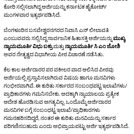
ಕೋರಿ ಸಲ್ಲಿಸಲಾಗಿದ್ದ ಅರ್ಜಿಯನ್ನು ಕರ್ನಾಟಕ ಹೈಕೋರ್ಟ್‌
ಮಂಗಳವಾರ ಇತ್ಯರ್ಥಪಡಿಸಿದೆ.
ಬೆಂಗಳೂರಿನ ಬಸವೇಶ್ವರನಗರದ ನಿವಾಸಿ ಎನ್‌ ಲೀಲಾವತಿ
ಎಂಬುವವರು ಸಲ್ಲಿಸಿದ್ದ ಸಾರ್ವಜನಿಕ ಹಿತಾಸಕ್ತಿ ಅರ್ಜಿಯನ್ನು
ಮುಖ್ಯ
ನ್ಯಾಯಮೂರ್ತಿ ವಿಭು ಬಕ್ರು
ಮತ್ತು
ನ್ಯಾಯಮೂರ್ತಿ ಸಿ ಎಂ ಜೋಶಿ
ಅವರ ನೇತೃತ್ವದ ವಿಭಾಗೀಯ ಪೀಠ ವಿಚಾರಣೆ ನಡೆಸಿತು.
ಕೆಲ ಕಾಲ ಅರ್ಜಿದಾರರ ಪರ ವಕೀಲರ ವಾದ ಆಲಿಸಿದ ಪೀಠವು
ಅರ್ಜಿಯಲ್ಲಿ ಪ್ರಸ್ತಾಪಿಸಲಾಗಿರುವ ವಿಷಯ ಹಾಗೂ ಮನವಿಗಳು
ಗಂಭೀರವಾಗಿವೆ. ಈ ಕುರಿತು ಸರ್ಕಾರದ ಸಂಬಂಧಪಟ್ಟ ಇಲಾಖೆಗಳು/
ಪ್ರಾಧಿಕಾರಗಳು ಗಮನಿಸಬೇಕು. ಅದಕ್ಕಾಗಿ ನ್ಯಾಯಾಲಯ ಪ್ರತ್ಯೇಕ
ಆದೇಶ ಹೊರಡಿಸುವ ಅಗತ್ಯವಿಲ್ಲ. ಒಂದೊಮ್ಮೆ ಅರ್ಜಿದಾರರ
ಮನವಿಗಳ ಬಗ್ಗೆ ಸಂಬಂಧಟ್ಟ ಇಲಾಖೆ/ಪ್ರಾಧಿಕಾರಗಳು
ಗಮನಹರಿಸದಿದ್ದರೆ, ನಂತರ ಈ ಕುರಿತು ಮನವಿಯನ್ನು ಸರ್ಕಾರ
ಪರಿಗಣಿಸಬಹುದು ಎಂದು ಅಭಿಪ್ರಾಯಪಟ್ಟು ಅರ್ಜಿ ಇತ್ಯರ್ಥಪಡಿಸಿದೆ.