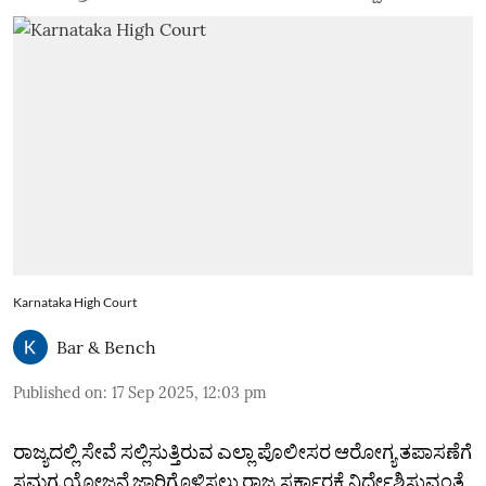
Karnataka High Court
Bar & Bench
Published on
:
17 Sep 2025, 12:03 pm
ರಾಜ್ಯದಲ್ಲಿ ಸೇವೆ ಸಲ್ಲಿಸುತ್ತಿರುವ ಎಲ್ಲಾ ಪೊಲೀಸರ ಆರೋಗ್ಯ ತಪಾಸಣೆಗೆ
ಸಮಗ್ರ ಯೋಜನೆ ಜಾರಿಗೊಳಿಸಲು ರಾಜ್ಯ ಸರ್ಕಾರಕ್ಕೆ ನಿರ್ದೇಶಿಸುವಂತೆ