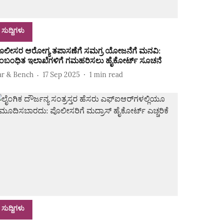
ಸುದ್ದಿಗಳು
ೊಲೀಸರ ಆರೋಗ್ಯ ತಪಾಸಣೆಗೆ ಸಮಗ್ರ ಯೋಜನೆಗೆ ಮನವಿ:
ಂಬಂಧಿತ ಇಲಾಖೆಗಳಿಗೆ ಗಮಹರಿಸಲು ಹೈಕೋರ್ಟ್‌ ಸೂಚನೆ
ar & Bench
17 Sep 2025
1
min read
ಸುದ್ದಿಗಳು