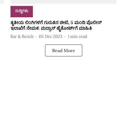
ಸುದ್ದಿಗಳು
ತೃತೀಯ ಲಿಂಗಿಗಳಿಗೆ ಗುರುತಿನ ಚೀಟಿ, 5 ಮಂದಿ ಪೊಲೀಸ್‌
ಇಲಾಖೆಗೆ ನೇಮಕ: ಮದ್ರಾಸ್ ಹೈಕೋರ್ಟ್‌ಗೆ ಮಾಹಿತಿ
Bar & Bench
05 Dec 2023
1
min read
Read More