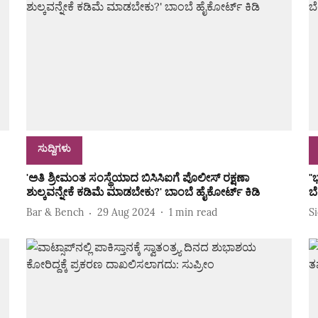
ಸುದ್ದಿಗಳು
'ಅತಿ ಶ್ರೀಮಂತ ಸಂಸ್ಥೆಯಾದ ಬಿಸಿಸಿಐಗೆ ಪೊಲೀಸ್ ರಕ್ಷಣಾ
"
ಶುಲ್ಕವನ್ನೇಕೆ ಕಡಿಮೆ ಮಾಡಬೇಕು?' ಬಾಂಬೆ ಹೈಕೋರ್ಟ್ ಕಿಡಿ
ಬ
Bar & Bench
29 Aug 2024
1
min read
S