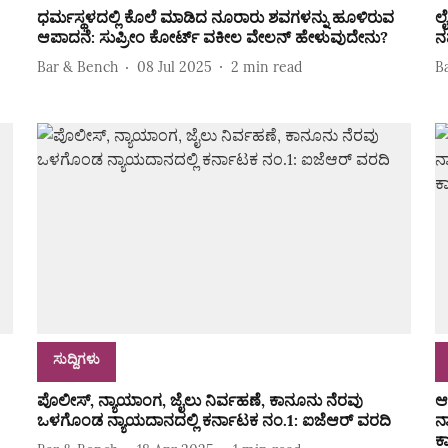
ಧರ್ಮಸ್ಥಳದಲ್ಲಿ ಕೊಲೆ ಮಾಡಿದ ನೂರಾರು ಶವಗಳನ್ನು ಹೂಳಿರುವ
ಲ
ಆಪಾದನೆ: ಸುಪ್ರೀಂ ಕೋರ್ಟ್‌ ವಕೀಲ ವೇಲನ್‌ ಹೇಳುವುದೇನು?
ನ
Bar & Bench
08 Jul 2025
2
min read
B
ಸುದ್ದಿಗಳು
ಪೊಲೀಸ್‌, ನ್ಯಾಯಾಂಗ, ಜೈಲು ನಿರ್ವಹಣೆ, ಕಾನೂನು ನೆರವು
ಆ
ಒಳಗೊಂಡ ನ್ಯಾಯದಾನದಲ್ಲಿ ಕರ್ನಾಟಕ ನಂ.1: ಐಜೆಆರ್‌ ವರದಿ
ನ
ಕ