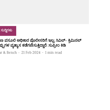
ಸುದ್ದಿಗಳು
ಣ ವಸೂಲಿ ಅಧಿಕಾರ ಪೊಲೀಸರಿಗೆ ಇಲ್ಲ; ಸಿವಿಲ್- ಕ್ರಿಮಿನಲ್
್ಪುಗಳ ವ್ಯತ್ಯಾಸ ಕಡೆಗಣಿಸುತ್ತಿದ್ದಾರೆ: ಸುಪ್ರೀಂ ಕಿಡಿ
ar & Bench
21 Feb 2024
1
min read