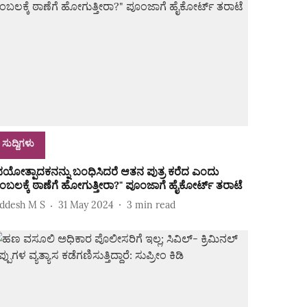
ಸುದ್ದಿಗಳು
ಭಯೋತ್ಪಾದಕನನ್ನು ಬಂಧಿಸಿದರೆ ಆತನ ಪುತ್ರ ಕರೆದ ಎಂದು
ೆಂಬಲಕ್ಕೆ ಠಾಣೆಗೆ ಹೋಗುತ್ತೀರಾ?" ಪೂಂಜಾಗೆ ಹೈಕೋರ್ಟ್‌ ತರಾಟೆ
iddesh M S
31 May 2024
3
min read