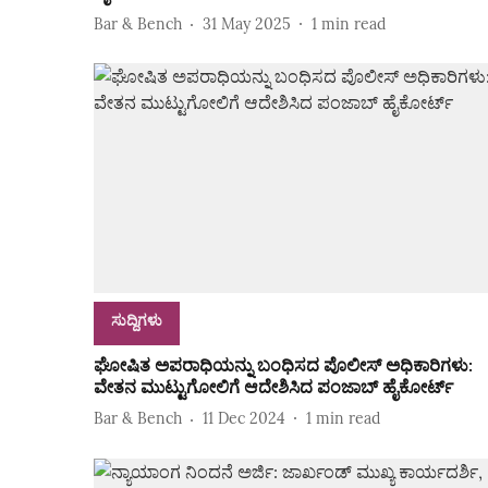
Bar & Bench
31 May 2025
1
min read
ಸುದ್ದಿಗಳು
ಘೋಷಿತ ಅಪರಾಧಿಯನ್ನು ಬಂಧಿಸದ ಪೊಲೀಸ್ ಅಧಿಕಾರಿಗಳು:
ವೇತನ ಮುಟ್ಟುಗೋಲಿಗೆ ಆದೇಶಿಸಿದ ಪಂಜಾಬ್ ಹೈಕೋರ್ಟ್
Bar & Bench
11 Dec 2024
1
min read