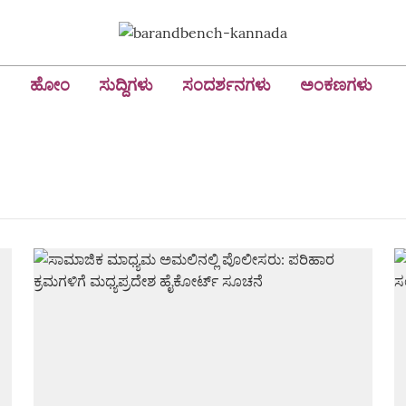
ಹೋಂ
ಸುದ್ದಿಗಳು
ಸಂದರ್ಶನಗಳು
ಅಂಕಣಗಳು