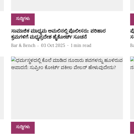
ಸುದ್ದಿಗಳು
ಸಾಮಾಜಿಕ ಮಾಧ್ಯಮ ಅಮಲಿನಲ್ಲಿ ಪೊಲೀಸರು: ಪರಿಹಾರ
ಪ
ಕ್ರಮಗಳಿಗೆ ಮಧ್ಯಪ್ರದೇಶ ಹೈಕೋರ್ಟ್ ಸೂಚನೆ
ಸ
Bar & Bench
03 Oct 2025
1
min read
B
ಸುದ್ದಿಗಳು