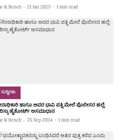
ar & Bench
21 Jan 2025
1
min read
ಸುದ್ದಿಗಳು
ೇನಾಧಿಕಾರಿ ಹಾಗೂ ಅವರ ಭಾವಿ ಪತ್ನಿ ಮೇಲೆ ಪೊಲೀಸರ ಹಲ್ಲೆ:
ರಿಸ್ಸಾ ಹೈಕೋರ್ಟ್ ಅಸಮಾಧಾನ
ar & Bench
25 Sep 2024
1
min read