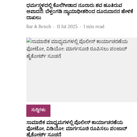
ಧರ್ಮಸ್ಥಳದಲ್ಲಿ ಕೊಲೆಗೀಡಾದ ನೂರಾರು ಶವ ಹೂತಿರುವ
ಆಪಾದನೆ: ಬೆಳ್ತಂಗಡಿ ನ್ಯಾಯಾಧೀಶರಿಂದ ದೂರುದಾರನ ಹೇಳಿಕೆ
ದಾಖಲು
Bar & Bench
11 Jul 2025
1
min read
ಸುದ್ದಿಗಳು
ಸಾಮಾಜಿಕ ಮಾಧ್ಯಮಗಳಲ್ಲಿ ಪೊಲೀಸ್ ಕಾರ್ಯಾಚರಣೆಯ
ಫೋಟೋ, ವಿಡಿಯೋ: ಮಾರ್ಗಸೂಚಿ ರೂಪಿಸಲು ಪಂಜಾಬ್
ಹೈಕೋರ್ಟ್ ಸೂಚನೆ