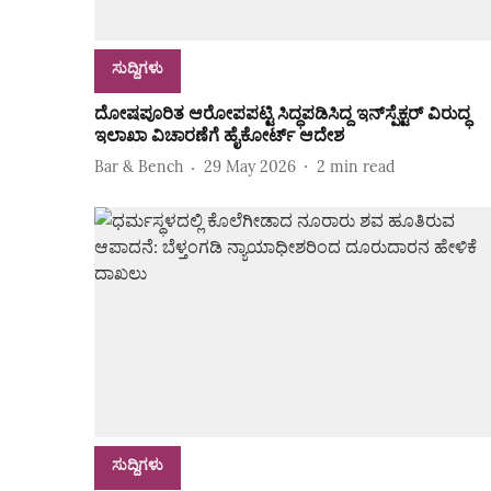
ಸುದ್ದಿಗಳು
ದೋಷಪೂರಿತ ಆರೋಪಪಟ್ಟಿ ಸಿದ್ಧಪಡಿಸಿದ್ದ ಇನ್‌ಸ್ಪೆಕ್ಟರ್ ವಿರುದ್ಧ
ಇಲಾಖಾ ವಿಚಾರಣೆಗೆ ಹೈಕೋರ್ಟ್ ಆದೇಶ
Bar & Bench
29 May 2026
2
min read
ಸುದ್ದಿಗಳು