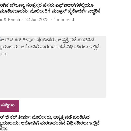
ೈಂಗಿಕ ದೌರ್ಜನ್ಯ ಸಂತ್ರಸ್ತರ ಹೆಸರು ಎಫ್ಐಆರ್‌ಗಳಲ್ಲಿಯೂ
ಮೂದಿಸಬಾರದು: ಪೊಲೀಸರಿಗೆ ಮದ್ರಾಸ್ ಹೈಕೋರ್ಟ್ ಎಚ್ಚರಿಕೆ
ar & Bench
22 Jun 2025
1
min read
ಸುದ್ದಿಗಳು
ರ್‌ ಜಿ ಕರ್ ತೀರ್ಪು: ಪೊಲೀಸರು, ಆಸ್ಪತ್ರೆ ನಡೆ ಖಂಡಿಸಿದ
್ಯಾಯಾಲಯ; ಆರೋಪಿಗೆ ಮರಣದಂಡನೆ ವಿಧಿಸದಿರಲು ಇಲ್ಲಿದೆ
ಾರಣ