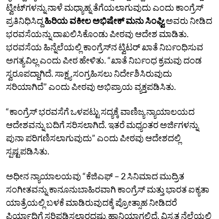
ಟ್ವೀಟ್‌ಗಳನ್ನು ನಾಳೆ ಮಧ್ಯಾಹ್ನ ತೆಗೆಯಲಾಗುವುದು ಎಂದು ಕಾಂಗ್ರೆಸ್‌
ಪ್ರತಿನಿಧಿಸಿದ್ದ
ಹಿರಿಯ ವಕೀಲ ಅಭಿಷೇಕ್‌ ಮನು ಸಿಂಘ್ವಿ
ಅವರು ನೀಡಿದ
ಭರವಸೆಯನ್ನು ದಾಖಲಿಸಿಕೊಂಡು ಪೀಠವು ಆದೇಶ ಮಾಡಿತು.
ಭರವಸೆಯ ಹಿನ್ನೆಲೆಯಲ್ಲಿ ಕಾಂಗ್ರೆಸ್‌ನ ಟ್ವಿಟರ್‌ ಖಾತೆ ನಿರ್ಬಂಧಿಸುವ
ಅಗತ್ಯವಿಲ್ಲ ಎಂದು ಪೀಠ ಹೇಳಿತು. “ಖಾತೆ ನಿರ್ಬಂಧ ಕ್ರಮವು ದಂಡ
ಸ್ವರೂಪದ್ದಾಗಿದೆ. ಸಾಕ್ಷ್ಯ ಸಂಗ್ರಹಿಸಲು ನಿರ್ದೇಶಿಸಿರುವುದು
ಸರಿಯಾಗಿದೆ” ಎಂದು ಪೀಠವು ಅಭಿಪ್ರಾಯ ವ್ಯಕ್ತಪಡಿಸಿತು.
“ಕಾಂಗ್ರೆಸ್‌ ಭರವಸೆಗೆ ಒಳಪಟ್ಟು ಸದ್ಯಕ್ಕೆ ವಾಣಿಜ್ಯ ನ್ಯಾಯಾಲಯದ
ಆದೇಶವನ್ನು ಬದಿಗೆ ಸರಿಸಲಾಗಿದೆ. ಇತರೆ ಮಧ್ಯಂತರ ಅರ್ಜಿಗಳನ್ನು
ಪುನಾ ಪರಿಗಣಿಸಲಾಗುವುದು” ಎಂದು ಪೀಠವು ಆದೇಶದಲ್ಲಿ
ಸ್ಪಷ್ಟಪಡಿಸಿತು.
ಅಧೀನ ನ್ಯಾಯಾಲಯವು “ಕೆಜಿಎಫ್‌ – 2 ಸಿನಿಮಾದ ಮುದ್ರಿತ
ಸಂಗೀತವನ್ನು ಕಾನೂನುಬಾಹಿರವಾಗಿ ಕಾಂಗ್ರೆಸ್‌ ಮತ್ತು ಭಾರತ ಐಕ್ಯತಾ
ಯಾತ್ರೆಯಲ್ಲಿ ಬಳಕೆ ಮಾಡಿರುವುದಕ್ಕೆ ಪ್ರೋತ್ಸಾಹ ನೀಡಿದರೆ
ಫಿರ್ಯಾದಿಗೆ ಸರಿಪಡಿಸಲಾರದಷ್ಟು ಹಾನಿಯಾಗಲಿದೆ. ವಿಸ್ತೃತ ನೆಲೆಯಲ್ಲಿ