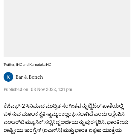
Twitter, INC and Karnataka HC
Bar & Bench
Published on
:
08 Nov 2022, 1:31 pm
ಕೆಜಿಎಫ್‌-2 ಸಿನಿಮಾದ ಮುದ್ರಿತ ಸಂಗೀತವನ್ನು ಟ್ವಿಟರ್‌ ಖಾತೆಯಲ್ಲಿ
ಬಳಸುವ ಮೂಲಕ ಕೃತಿಸ್ವಾಮ್ಯ ಉಲ್ಲಂಘಿಸಲಾಗಿದೆ ಎಂದು ಆಕ್ಷೇಪಿಸಿ
ಎಂಆರ್‌ಟಿ ಮ್ಯೂಸಿಕ್‌ ಸಲ್ಲಿಸಿದ್ದ ಅರ್ಜಿಯನ್ನು ಪುರಸ್ಕರಿಸಿ, ಭಾರತೀಯ
ರಾಷ್ಟ್ರೀಯ ಕಾಂಗ್ರೆಸ್‌ (ಐಎನ್‌ಸಿ) ಮತ್ತು ಭಾರತ ಐಕ್ಯತಾ ಯಾತ್ರೆಯ